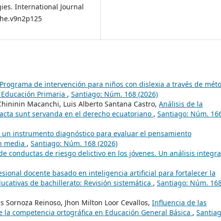
es. International Journal
ijhe.v9n2p125
Programa de intervención para niños con dislexia a través de mét
a Educación Primaria
,
Santiago: Núm. 168 (2026)
Chininin Macanchi, Luis Alberto Santana Castro,
Análisis de la
 pacta sunt servanda en el derecho ecuatoriano
,
Santiago: Núm. 16
 un instrumento diagnóstico para evaluar el pensamiento
ón media
,
Santiago: Núm. 168 (2026)
de conductas de riesgo delictivo en los jóvenes. Un análisis integr
sional docente basado en inteligencia artificial para fortalecer la
ucativas de bachillerato: Revisión sistemática
,
Santiago: Núm. 16
as Sornoza Reinoso, Jhon Milton Loor Cevallos,
Influencia de las
 de la competencia ortográfica en Educación General Básica
,
Santiag