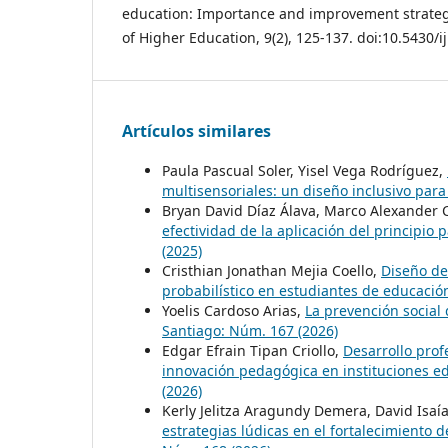
education: Importance and improvement strategi
of Higher Education, 9(2), 125-137. doi:10.5430/
Artículos similares
Paula Pascual Soler, Yisel Vega Rodríguez,
multisensoriales: un diseño inclusivo par
Bryan David Díaz Álava, Marco Alexander 
efectividad de la aplicación del principio
(2025)
Cristhian Jonathan Mejia Coello,
Diseño de
probabilístico en estudiantes de educaci
Yoelis Cardoso Arias,
La prevención social 
Santiago: Núm. 167 (2026)
Edgar Efrain Tipan Criollo,
Desarrollo profe
innovación pedagógica en instituciones ed
(2026)
Kerly Jelitza Aragundy Demera, David Isaí
estrategias lúdicas en el fortalecimiento