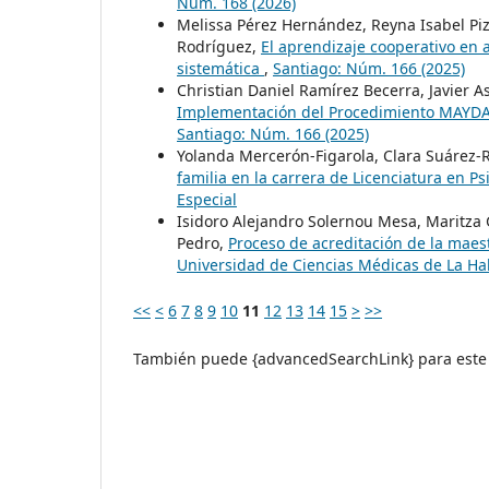
Núm. 168 (2026)
Melissa Pérez Hernández, Reyna Isabel Pi
Rodríguez,
El aprendizaje cooperativo en 
sistemática
,
Santiago: Núm. 166 (2025)
Christian Daniel Ramírez Becerra, Javier 
Implementación del Procedimiento MAYDAY
Santiago: Núm. 166 (2025)
Yolanda Mercerón-Figarola, Clara Suárez-
familia en la carrera de Licenciatura en P
Especial
Isidoro Alejandro Solernou Mesa, Maritza 
Pedro,
Proceso de acreditación de la maest
Universidad de Ciencias Médicas de La H
<<
<
6
7
8
9
10
11
12
13
14
15
>
>>
También puede {advancedSearchLink} para este 