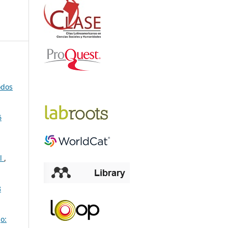
odos
6
al
,
8
o: