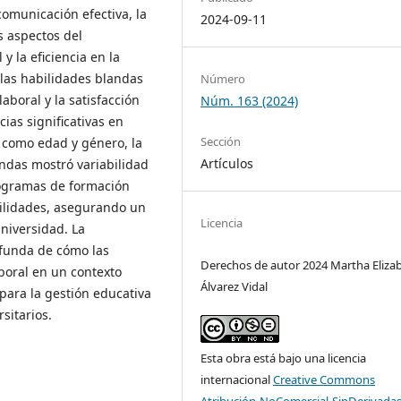
comunicación efectiva, la
2024-09-11
s aspectos del
y la eficiencia en la
 las habilidades blandas
Número
boral y la satisfacción
Núm. 163 (2024)
ias significativas en
Sección
 como edad y género, la
Artículos
andas mostró variabilidad
programas de formación
bilidades, asegurando un
Licencia
universidad. La
funda de cómo las
Derechos de autor 2024 Martha Eliza
boral en un contexto
Álvarez Vidal
 para la gestión educativa
sitarios.
Esta obra está bajo una licencia
internacional
Creative Commons
Atribución-NoComercial-SinDerivadas