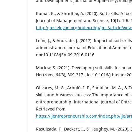
and Development. Journal of Applied Psychology, 
Kumar, R., & Shridhar, A. (2020). Soft skills: A t
Journal of Management and Science, 10(1), 1-6. 
http://jms.eleyon.org/index.php/jms/article/vie
León, J., & Andrade, J. (2017). Impact of soft skil
administration. Journal of Educational Administra
doi:10.1108/JEA-09-2016-0116
Marlow, S. (2021). Developing soft skills for bus
Horizons, 64(3), 309-317. doi:10.1016/j.bushor.2
Olivares, M. G., Arbulú, I. P., Santillán, M. A., & Ze
skills and business success: The importance of sof
entrepreneurship. International Journal of Entre
Retrieved from
https://ijentrepreneurship.com/index.php/ije/art
Rasulzada, F., Dackert, I., & Haughey, M. (2020). S