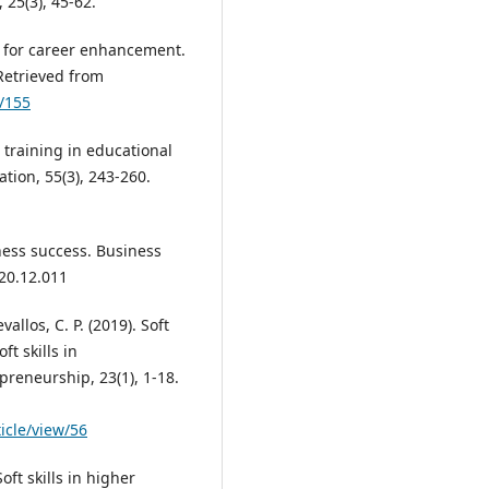
25(3), 45-62.
ool for career enhancement.
Retrieved from
w/155
ls training in educational
tion, 55(3), 243-260.
iness success. Business
020.12.011
vallos, C. P. (2019). Soft
t skills in
preneurship, 23(1), 1-18.
icle/view/56
oft skills in higher