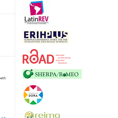
beth
 4.0
.