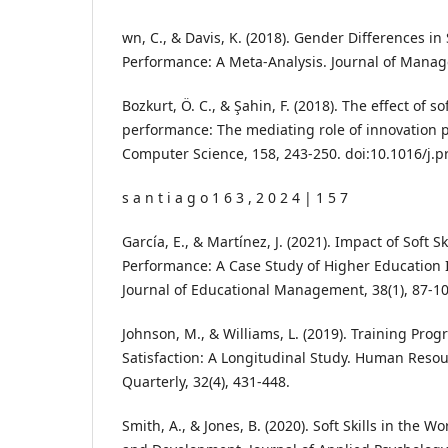
wn, C., & Davis, K. (2018). Gender Differences in 
Performance: A Meta-Analysis. Journal of Manag
Bozkurt, Ö. C., & Şahin, F. (2018). The effect of so
performance: The mediating role of innovation 
Computer Science, 158, 243-250. doi:10.1016/j.p
s a n t i a g o 1 6 3 , 2 0 2 4 | 1 5 7
García, E., & Martínez, J. (2021). Impact of Soft S
Performance: A Case Study of Higher Education I
Journal of Educational Management, 38(1), 87-10
Johnson, M., & Williams, L. (2019). Training Pr
Satisfaction: A Longitudinal Study. Human Res
Quarterly, 32(4), 431-448.
Smith, A., & Jones, B. (2020). Soft Skills in the 