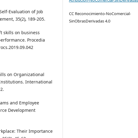
Self-Evaluation of Job
CC Reconocimiento-NoComercial-
ement, 35(2), 189-205.
SinObrasDerivadas 4.0
ft skills on business
performance. Procedia
rocs.2019.09.042
kills on Organizational
nstitutions. International
2.
ograms and Employee
ource Development
Workplace: Their Importance