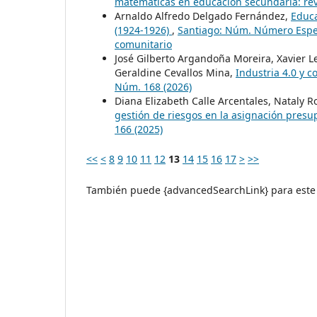
matemáticas en educación secundaria: rev
Arnaldo Alfredo Delgado Fernández,
Educa
(1924-1926)
,
Santiago: Núm. Número Especia
comunitario
José Gilberto Argandoña Moreira, Xavier 
Geraldine Cevallos Mina,
Industria 4.0 y c
Núm. 168 (2026)
Diana Elizabeth Calle Arcentales, Nataly R
gestión de riesgos en la asignación pres
166 (2025)
<<
<
8
9
10
11
12
13
14
15
16
17
>
>>
También puede {advancedSearchLink} para este 