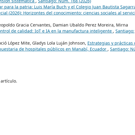
isión sistemática
,
Santiago: Núm. 168 (2026)
r para la patria: Luis María Buch y el Colegio Juan Bautista Sagarr
l (2026): Horizontes del conocimiento: ciencias sociales al servic
Leopoldo Gracia Cervantes, Damian Ubaldo Perez Moreira, Mirna
ontrol de calidad: IoT e IA en la manufactura inteligente
,
Santiago:
oció López Mite, Gladys Lola Luján Johnson,
Estrategias y prácticas
upuestaria de hospitales públicos en Manabí, Ecuador
,
Santiago: N
artículo.