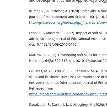
and Development. Journal of Applied Psychology, 
Kumar, R., & Shridhar, A. (2020). Soft skills: A t
Journal of Management and Science, 10(1), 1-6. 
http://jms.eleyon.org/index.php/jms/article/vie
León, J., & Andrade, J. (2017). Impact of soft skil
administration. Journal of Educational Administra
doi:10.1108/JEA-09-2016-0116
Marlow, S. (2021). Developing soft skills for bus
Horizons, 64(3), 309-317. doi:10.1016/j.bushor.2
Olivares, M. G., Arbulú, I. P., Santillán, M. A., & Ze
skills and business success: The importance of sof
entrepreneurship. International Journal of Entre
Retrieved from
https://ijentrepreneurship.com/index.php/ije/art
Rasulzada, F., Dackert, I., & Haughey, M. (2020). S