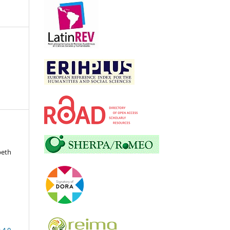
beth
 4.0
.