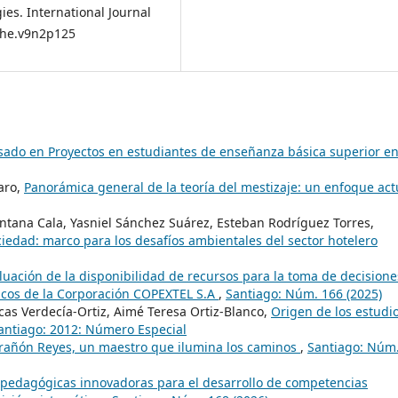
es. International Journal
ijhe.v9n2p125
sado en Proyectos en estudiantes de enseñanza básica superior e
aro,
Panorámica general de la teoría del mestizaje: un enfoque ac
intana Cala, Yasniel Sánchez Suárez, Esteban Rodríguez Torres,
ociedad: marco para los desafíos ambientales del sector hotelero
luación de la disponibilidad de recursos para la toma de decisione
cnicos de la Corporación COPEXTEL S.A
,
Santiago: Núm. 166 (2025)
as Verdecía-Ortiz, Aimé Teresa Ortiz-Blanco,
Origen de los estudi
antiago: 2012: Número Especial
rañón Reyes, un maestro que ilumina los caminos
,
Santiago: Núm
 pedagógicas innovadoras para el desarrollo de competencias