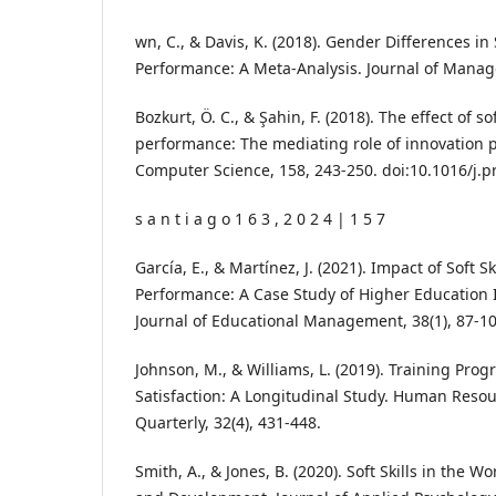
wn, C., & Davis, K. (2018). Gender Differences in 
Performance: A Meta-Analysis. Journal of Manag
Bozkurt, Ö. C., & Şahin, F. (2018). The effect of so
performance: The mediating role of innovation 
Computer Science, 158, 243-250. doi:10.1016/j.p
s a n t i a g o 1 6 3 , 2 0 2 4 | 1 5 7
García, E., & Martínez, J. (2021). Impact of Soft S
Performance: A Case Study of Higher Education I
Journal of Educational Management, 38(1), 87-10
Johnson, M., & Williams, L. (2019). Training Pr
Satisfaction: A Longitudinal Study. Human Res
Quarterly, 32(4), 431-448.
Smith, A., & Jones, B. (2020). Soft Skills in the 