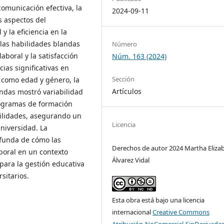
comunicación efectiva, la
2024-09-11
s aspectos del
y la eficiencia en la
 las habilidades blandas
Número
boral y la satisfacción
Núm. 163 (2024)
ias significativas en
Sección
 como edad y género, la
Artículos
andas mostró variabilidad
programas de formación
bilidades, asegurando un
Licencia
universidad. La
funda de cómo las
Derechos de autor 2024 Martha Eliza
boral en un contexto
Álvarez Vidal
 para la gestión educativa
sitarios.
Esta obra está bajo una licencia
internacional
Creative Commons
Atribución-NoComercial-SinDerivadas