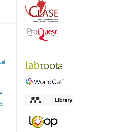
n
tual
,
s
os
.