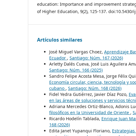
education: Importance and improvement strategi
of Higher Education, 9(2), 125-137. doi:10.5430/
Artículos similares
José Miguel Vargas Choez,
Aprendizaje Ba
Ecuador
,
Santiago: Núm. 167 (2026)
Arletty Dalés Cueva, José Luis Aguilera Am
Santiago: Núm. 166 (2025)
Sandro Felipe Acosta Mesa, Jorge Félix Qu
Economía circular, ciencia, tecnología y s
cubano
,
Santiago: Núm. 168 (2026)
Fidel Yedra Gutiérrez, Javier Díaz Pozo,
Eva
en las áreas de soluciones y servicios té
Adriana Mercedes Ortiz-Blanco, Adonis Luc
filosóficos en la Universidad de Oriente
,
S
Ricardo Hodelín Tablada,
Enrique Juan Ma
168 (2026)
Edita Janet Yupanqui Floriano,
Estrategias