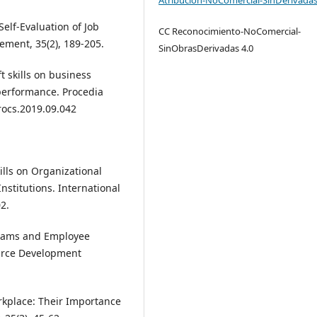
Self-Evaluation of Job
CC Reconocimiento-NoComercial-
ement, 35(2), 189-205.
SinObrasDerivadas 4.0
ft skills on business
performance. Procedia
rocs.2019.09.042
kills on Organizational
nstitutions. International
2.
ograms and Employee
ource Development
Workplace: Their Importance