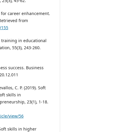
25(3), 45-62.
ool for career enhancement.
Retrieved from
w/155
ls training in educational
tion, 55(3), 243-260.
iness success. Business
020.12.011
vallos, C. P. (2019). Soft
t skills in
preneurship, 23(1), 1-18.
icle/view/56
oft skills in higher