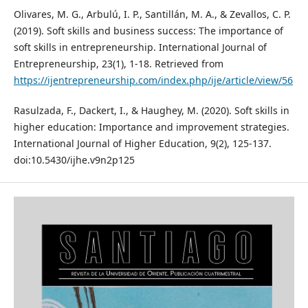
Olivares, M. G., Arbulú, I. P., Santillán, M. A., & Zevallos, C. P.
(2019). Soft skills and business success: The importance of
soft skills in entrepreneurship. International Journal of
Entrepreneurship, 23(1), 1-18. Retrieved from
https://ijentrepreneurship.com/index.php/ije/article/view/56
Rasulzada, F., Dackert, I., & Haughey, M. (2020). Soft skills in
higher education: Importance and improvement strategies.
International Journal of Higher Education, 9(2), 125-137.
doi:10.5430/ijhe.v9n2p125