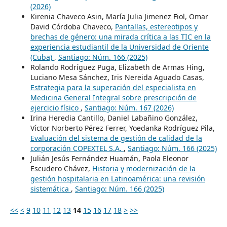
(2026)
Kirenia Chaveco Asin, María Julia Jimenez Fiol, Omar
David Córdoba Chaveco,
Pantallas, estereotipos y
brechas de género: una mirada crítica a las TIC en la
experiencia estudiantil de la Universidad de Oriente
(Cuba)
,
Santiago: Núm. 166 (2025)
Rolando Rodríguez Puga, Elizabeth de Armas Hing,
Luciano Mesa Sánchez, Iris Nereida Aguado Casas,
Estrategia para la superación del especialista en
Medicina General Integral sobre prescripción de
ejercicio físico
,
Santiago: Núm. 167 (2026)
Irina Heredia Cantillo, Daniel Labañino González,
Víctor Norberto Pérez Ferrer, Yoedanka Rodríguez Pila,
Evaluación del sistema de gestión de calidad de la
corporación COPEXTEL S.A.
,
Santiago: Núm. 166 (2025)
Julián Jesús Fernández Huamán, Paola Eleonor
Escudero Chávez,
Historia y modernización de la
gestión hospitalaria en Latinoamérica: una revisión
sistemática
,
Santiago: Núm. 166 (2025)
<<
<
9
10
11
12
13
14
15
16
17
18
>
>>