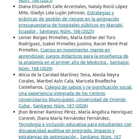
Núm. 166 (2025)
Diana Elizabeth Calle Arcentales, Nataly Roció López
Mite, Gladys Lola Luján Johnson,
Estrategias y
prácticas de gestión de riesgos en la asignación
presupuestaria de hospitales públicos en Manabí,
Ecuador
,
Santiago: Núm. 166 (2025)
Lenier Borges Primelles, María Esther del Toro
Rodríguez, Isabel Primelles Justino, Raciel René Prat
Primelles,
Cuerpo en movimiento, mente en
aprendizaje: juegos didácticos para la enseñanza de
la anatomía en el primer año de Medicina
,
Santiago:
Núm. 168 (2026)
Alicia de la Caridad Martínez Tena, Aleida Neyra
Corales, Maribel Asín Cala, Maricela Rivaflecha
Castellanos,
Colegio de sabios y re-significación social.
Una experiencia integrada de los Centros
Universitarios Municipales, Universidad de Oriente,
Cuba
,
Santiago: Núm. 167 (2026)
Jhon Breiner Ramírez Pérez, María Angélica Henríquez
Coronel, Iliana María Fernández Fernández,
Tecnología e inclusión educativa para estudiantes con
discapacidad auditiva en pregrado. Impacto y
estrategias de optimización
,
Santiago: Núm. 167