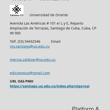
Universidad de Oriente
Avenida Las Américas # 101 e/ L y E, Reparto
Ampliación de Terrazas, Santiago de Cuba, Cuba, CP
90 900
Telf. (53) 54432546 Email:
rev.santiago@uo.edu.cu
marcos.zaldivar@uo.edu.cu
edicionesuo@gmail.com
URL OAI-PMH
https://santiago.uo.edu.cu/index.php/stgo/oai