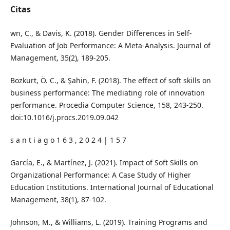
Citas
wn, C., & Davis, K. (2018). Gender Differences in Self-
Evaluation of Job Performance: A Meta-Analysis. Journal of
Management, 35(2), 189-205.
Bozkurt, Ö. C., & Şahin, F. (2018). The effect of soft skills on
business performance: The mediating role of innovation
performance. Procedia Computer Science, 158, 243-250.
doi:10.1016/j.procs.2019.09.042
s a n t i a g o 1 6 3 , 2 0 2 4 | 1 5 7
García, E., & Martínez, J. (2021). Impact of Soft Skills on
Organizational Performance: A Case Study of Higher
Education Institutions. International Journal of Educational
Management, 38(1), 87-102.
Johnson, M., & Williams, L. (2019). Training Programs and