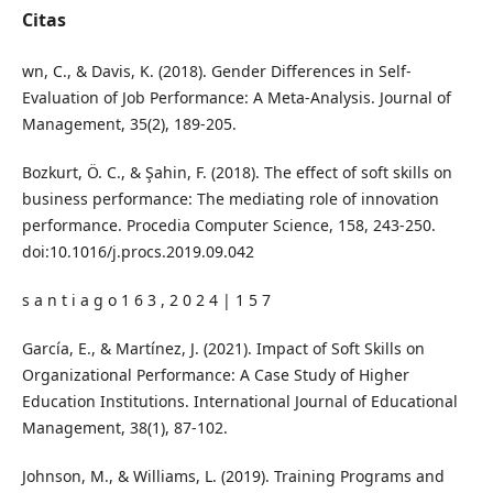
Citas
wn, C., & Davis, K. (2018). Gender Differences in Self-
Evaluation of Job Performance: A Meta-Analysis. Journal of
Management, 35(2), 189-205.
Bozkurt, Ö. C., & Şahin, F. (2018). The effect of soft skills on
business performance: The mediating role of innovation
performance. Procedia Computer Science, 158, 243-250.
doi:10.1016/j.procs.2019.09.042
s a n t i a g o 1 6 3 , 2 0 2 4 | 1 5 7
García, E., & Martínez, J. (2021). Impact of Soft Skills on
Organizational Performance: A Case Study of Higher
Education Institutions. International Journal of Educational
Management, 38(1), 87-102.
Johnson, M., & Williams, L. (2019). Training Programs and