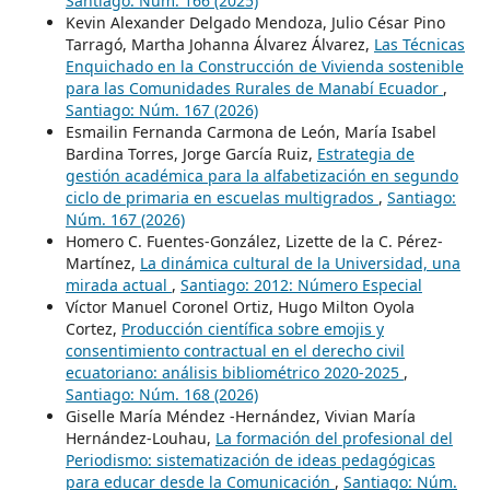
Santiago: Núm. 166 (2025)
Kevin Alexander Delgado Mendoza, Julio César Pino
Tarragó, Martha Johanna Álvarez Álvarez,
Las Técnicas
Enquichado en la Construcción de Vivienda sostenible
para las Comunidades Rurales de Manabí Ecuador
,
Santiago: Núm. 167 (2026)
Esmailin Fernanda Carmona de León, María Isabel
Bardina Torres, Jorge García Ruiz,
Estrategia de
gestión académica para la alfabetización en segundo
ciclo de primaria en escuelas multigrados
,
Santiago:
Núm. 167 (2026)
Homero C. Fuentes-González, Lizette de la C. Pérez-
Martínez,
La dinámica cultural de la Universidad, una
mirada actual
,
Santiago: 2012: Número Especial
Víctor Manuel Coronel Ortiz, Hugo Milton Oyola
Cortez,
Producción científica sobre emojis y
consentimiento contractual en el derecho civil
ecuatoriano: análisis bibliométrico 2020-2025
,
Santiago: Núm. 168 (2026)
Giselle María Méndez -Hernández, Vivian María
Hernández-Louhau,
La formación del profesional del
Periodismo: sistematización de ideas pedagógicas
para educar desde la Comunicación
,
Santiago: Núm.