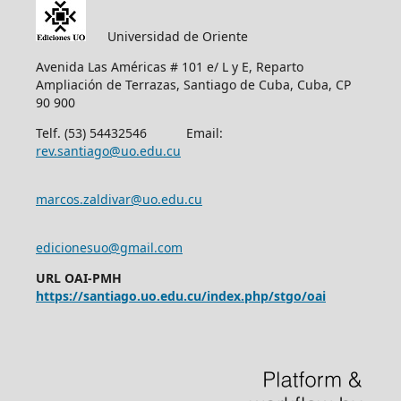
Universidad de Oriente
Avenida Las Américas # 101 e/ L y E, Reparto
Ampliación de Terrazas, Santiago de Cuba, Cuba, CP
90 900
Telf. (53) 54432546 Email:
rev.santiago@uo.edu.cu
marcos.zaldivar@uo.edu.cu
edicionesuo@gmail.com
URL OAI-PMH
https://santiago.uo.edu.cu/index.php/stgo/oai