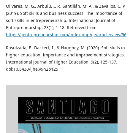
Olivares, M. G., Arbulú, I. P., Santillán, M. A., & Zevallos, C. P.
(2019). Soft skills and business success: The importance of
soft skills in entrepreneurship. International Journal of
Entrepreneurship, 23(1), 1-18. Retrieved from
https://ijentrepreneurship.com/index.php/ije/article/view/56
Rasulzada, F., Dackert, I., & Haughey, M. (2020). Soft skills in
higher education: Importance and improvement strategies.
International Journal of Higher Education, 9(2), 125-137.
doi:10.5430/ijhe.v9n2p125