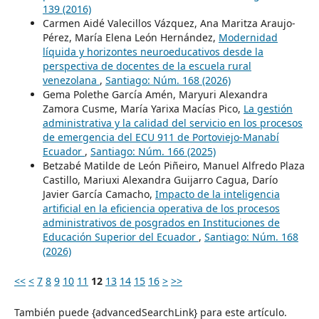
139 (2016)
Carmen Aidé Valecillos Vázquez, Ana Maritza Araujo-
Pérez, María Elena León Hernández,
Modernidad
líquida y horizontes neuroeducativos desde la
perspectiva de docentes de la escuela rural
venezolana
,
Santiago: Núm. 168 (2026)
Gema Polethe García Amén, Maryuri Alexandra
Zamora Cusme, María Yarixa Macías Pico,
La gestión
administrativa y la calidad del servicio en los procesos
de emergencia del ECU 911 de Portoviejo-Manabí
Ecuador
,
Santiago: Núm. 166 (2025)
Betzabé Matilde de León Piñeiro, Manuel Alfredo Plaza
Castillo, Mariuxi Alexandra Guijarro Cagua, Darío
Javier García Camacho,
Impacto de la inteligencia
artificial en la eficiencia operativa de los procesos
administrativos de posgrados en Instituciones de
Educación Superior del Ecuador
,
Santiago: Núm. 168
(2026)
<<
<
7
8
9
10
11
12
13
14
15
16
>
>>
También puede {advancedSearchLink} para este artículo.