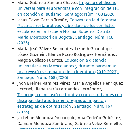
María Gabriela Zamora Chávez,
Impacto del diseño
universal para el aprendizaje con integración de TIC
en atención al autismo
,
Santiago: Núm. 168 (2026)
Jesús David García Triviño,
Convivir en la diferencia.
Prácticas restaurativas y abordaje de los conflictos
escolares en la Escuela Normal Superior Distrital
María Montessori en Bogotá
,
Santiago: Núm. 168
(2026)
María José Gálvez Belmontes, Lizbeth Guadalupe
López Guzmán, Blanca Rocío Rodríguez Hernández,
Magda Collazo Fuentes,
Educación a distancia
universitaria en México antes y durante pandemia:
una revisión sistemática de la literatura (2019-2023)
,
Santiago: Núm. 168 (2026)
Jhon Breiner Ramírez Pérez, María Angélica Henríquez
Coronel, Iliana María Fernández Fernández,
Tecnología e inclusión educativa para estudiantes con
discapacidad auditiva en pregrado. Impacto y
estrategias de optimización
,
Santiago: Núm. 167
(2026)
Jackeline Mendoza Pinoargote, Ana Cedeño Gutiérrez,
Damian Mendoza Zambrano, Gabriela Vélez Bermello,