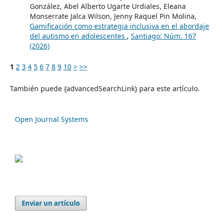
González, Abel Alberto Ugarte Urdiales, Eleana
Monserrate Jalca Wilson, Jenny Raquel Pin Molina,
Gamificación como estrategia inclusiva en el abordaje
del autismo en adolescentes
,
Santiago: Núm. 167
(2026)
1
2
3
4
5
6
7
8
9
10
>
>>
También puede {advancedSearchLink} para este artículo.
Open Journal Systems
Enviar un artículo