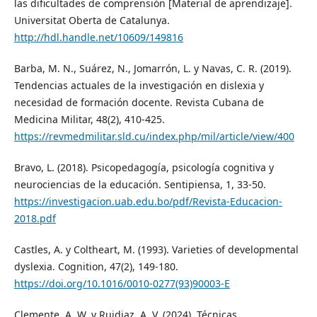
las dificultades de comprensión [Material de aprendizaje].
Universitat Oberta de Catalunya.
http://hdl.handle.net/10609/149816
Barba, M. N., Suárez, N., Jomarrón, L. y Navas, C. R. (2019).
Tendencias actuales de la investigación en dislexia y
necesidad de formación docente. Revista Cubana de
Medicina Militar, 48(2), 410-425.
https://revmedmilitar.sld.cu/index.php/mil/article/view/400
Bravo, L. (2018). Psicopedagogía, psicología cognitiva y
neurociencias de la educación. Sentipiensa, 1, 33-50.
https://investigacion.uab.edu.bo/pdf/Revista-Educacion-
2018.pdf
Castles, A. y Coltheart, M. (1993). Varieties of developmental
dyslexia. Cognition, 47(2), 149-180.
https://doi.org/10.1016/0010-0277(93)90003-E
Clemente, A. W. y Ruidiaz, A. V. (2024). Técnicas