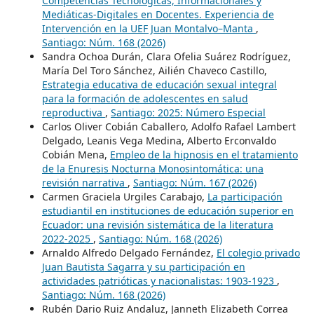
Competencias Tecnológicas, Informacionales y
Mediáticas-Digitales en Docentes. Experiencia de
Intervención en la UEF Juan Montalvo–Manta
,
Santiago: Núm. 168 (2026)
Sandra Ochoa Durán, Clara Ofelia Suárez Rodríguez,
María Del Toro Sánchez, Ailién Chaveco Castillo,
Estrategia educativa de educación sexual integral
para la formación de adolescentes en salud
reproductiva
,
Santiago: 2025: Número Especial
Carlos Oliver Cobián Caballero, Adolfo Rafael Lambert
Delgado, Leanis Vega Medina, Alberto Erconvaldo
Cobián Mena,
Empleo de la hipnosis en el tratamiento
de la Enuresis Nocturna Monosintomática: una
revisión narrativa
,
Santiago: Núm. 167 (2026)
Carmen Graciela Urgiles Carabajo,
La participación
estudiantil en instituciones de educación superior en
Ecuador: una revisión sistemática de la literatura
2022-2025
,
Santiago: Núm. 168 (2026)
Arnaldo Alfredo Delgado Fernández,
El colegio privado
Juan Bautista Sagarra y su participación en
actividades patrióticas y nacionalistas: 1903-1923
,
Santiago: Núm. 168 (2026)
Rubén Dario Ruiz Andaluz, Janneth Elizabeth Correa