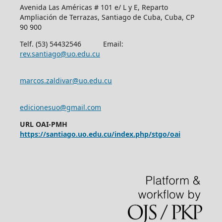
Avenida Las Américas # 101 e/ L y E, Reparto
Ampliación de Terrazas, Santiago de Cuba, Cuba, CP
90 900
Telf. (53) 54432546 Email:
rev.santiago@uo.edu.cu
marcos.zaldivar@uo.edu.cu
edicionesuo@gmail.com
URL OAI-PMH
https://santiago.uo.edu.cu/index.php/stgo/oai