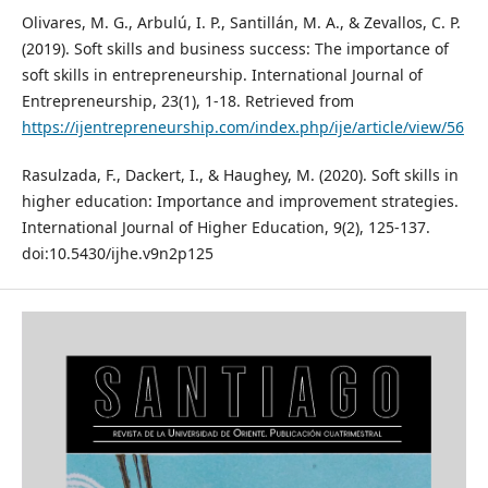
Olivares, M. G., Arbulú, I. P., Santillán, M. A., & Zevallos, C. P.
(2019). Soft skills and business success: The importance of
soft skills in entrepreneurship. International Journal of
Entrepreneurship, 23(1), 1-18. Retrieved from
https://ijentrepreneurship.com/index.php/ije/article/view/56
Rasulzada, F., Dackert, I., & Haughey, M. (2020). Soft skills in
higher education: Importance and improvement strategies.
International Journal of Higher Education, 9(2), 125-137.
doi:10.5430/ijhe.v9n2p125