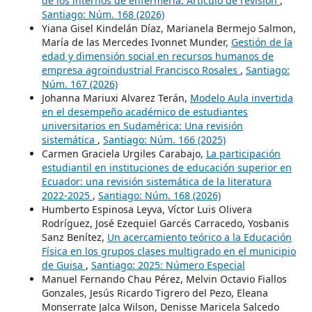
de los internos de enfermería: Artículo de revisión
,
Santiago: Núm. 168 (2026)
Yiana Gisel Kindelán Díaz, Marianela Bermejo Salmon,
María de las Mercedes Ivonnet Munder,
Gestión de la
edad y dimensión social en recursos humanos de
empresa agroindustrial Francisco Rosales
,
Santiago:
Núm. 167 (2026)
Johanna Mariuxi Alvarez Terán,
Modelo Aula invertida
en el desempeño académico de estudiantes
universitarios en Sudamérica: Una revisión
sistemática
,
Santiago: Núm. 166 (2025)
Carmen Graciela Urgiles Carabajo,
La participación
estudiantil en instituciones de educación superior en
Ecuador: una revisión sistemática de la literatura
2022-2025
,
Santiago: Núm. 168 (2026)
Humberto Espinosa Leyva, Víctor Luis Olivera
Rodríguez, José Ezequiel Garcés Carracedo, Yosbanis
Sanz Benítez,
Un acercamiento teórico a la Educación
Física en los grupos clases multigrado en el municipio
de Guisa
,
Santiago: 2025: Número Especial
Manuel Fernando Chau Pérez, Melvin Octavio Fiallos
Gonzales, Jesús Ricardo Tigrero del Pezo, Eleana
Monserrate Jalca Wilson, Denisse Maricela Salcedo