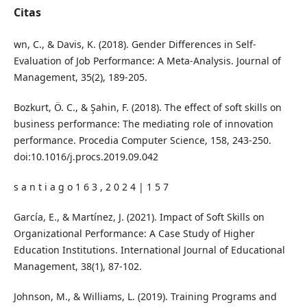
Citas
wn, C., & Davis, K. (2018). Gender Differences in Self-
Evaluation of Job Performance: A Meta-Analysis. Journal of
Management, 35(2), 189-205.
Bozkurt, Ö. C., & Şahin, F. (2018). The effect of soft skills on
business performance: The mediating role of innovation
performance. Procedia Computer Science, 158, 243-250.
doi:10.1016/j.procs.2019.09.042
s a n t i a g o 1 6 3 , 2 0 2 4 | 1 5 7
García, E., & Martínez, J. (2021). Impact of Soft Skills on
Organizational Performance: A Case Study of Higher
Education Institutions. International Journal of Educational
Management, 38(1), 87-102.
Johnson, M., & Williams, L. (2019). Training Programs and