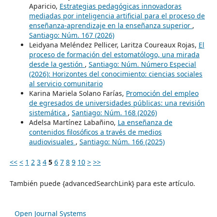
Aparicio,
Estrategias pedagógicas innovadoras
mediadas por inteligencia artificial para el proceso de
enseñanza-aprendizaje en la enseñanza superior
,
Santiago: Núm. 167 (2026)
Leidyana Meléndez Pellicer, Laritza Coureaux Rojas,
El
proceso de formación del estomatólogo, una mirada
desde la gestión
,
Santiago: Núm. Número Especial
(2026): Horizontes del conocimiento: ciencias sociales
al servicio comunitario
Karina Mariela Solano Farías,
Promoción del empleo
de egresados de universidades públicas: una revisión
sistemática
,
Santiago: Núm. 168 (2026)
Adelsa Martínez Labañino,
La enseñanza de
contenidos filosóficos a través de medios
audiovisuales
,
Santiago: Núm. 166 (2025)
<<
<
1
2
3
4
5
6
7
8
9
10
>
>>
También puede {advancedSearchLink} para este artículo.
Open Journal Systems