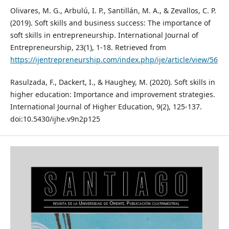
Olivares, M. G., Arbulú, I. P., Santillán, M. A., & Zevallos, C. P.
(2019). Soft skills and business success: The importance of
soft skills in entrepreneurship. International Journal of
Entrepreneurship, 23(1), 1-18. Retrieved from
https://ijentrepreneurship.com/index.php/ije/article/view/56
Rasulzada, F., Dackert, I., & Haughey, M. (2020). Soft skills in
higher education: Importance and improvement strategies.
International Journal of Higher Education, 9(2), 125-137.
doi:10.5430/ijhe.v9n2p125