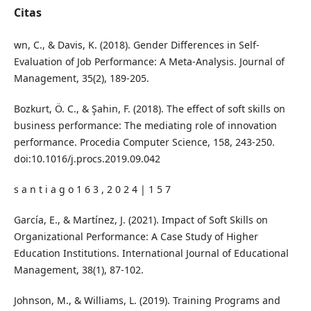
Citas
wn, C., & Davis, K. (2018). Gender Differences in Self-
Evaluation of Job Performance: A Meta-Analysis. Journal of
Management, 35(2), 189-205.
Bozkurt, Ö. C., & Şahin, F. (2018). The effect of soft skills on
business performance: The mediating role of innovation
performance. Procedia Computer Science, 158, 243-250.
doi:10.1016/j.procs.2019.09.042
s a n t i a g o 1 6 3 , 2 0 2 4 | 1 5 7
García, E., & Martínez, J. (2021). Impact of Soft Skills on
Organizational Performance: A Case Study of Higher
Education Institutions. International Journal of Educational
Management, 38(1), 87-102.
Johnson, M., & Williams, L. (2019). Training Programs and