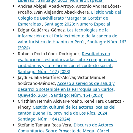
Libertad
,
Santiago: 2023: Número Especial
Andrea Abigail Abad-Arroyo, Antonio Andres López-
Proaño, Iván Alejandro Abad-Rivera,
El sitio web del
Colegio de Bachillerato “Margarita Cortés” de
Esmeraldas
,
Santiago: 2023: Número Especial
Edgar Gutiérrez-Gómez,
Las tecnologías de la
información en el fortalecimiento de la cadena de
valor turística de Huanta en Perú
,
Santiago: Núm. 163
(2024)
Rubiela Rocío López-Rodríguez,
Resultados en
evaluaciones estandarizadas sobre competencias
ciudadanas y su relación con el contexto social
,
Santiago: Núm. 162 (2023)
Jaydi Eulalia Martínez-Alcívar, Victor Manuel
Solórzano-Méndez,
Acceso a servicios de salud y
desarrollo sostenible en la Parroquia San Carlos,
Quevedo, 2024
,
Santiago: Núm. 164 (2024)
Cristhian Hernán Alcívar-Proaño, René Faruk Garzozi-
Pincay,
Gestión cultural de los actores locales del
cantón Buena Fe, provincia de Los Ríos, 2024
,
Santiago: Núm. 164 (2024)
Stefanie Tamara Roca-Vera,
Discurso de Actores
Comunitarios Sobre Proyecto de Mega- Cárcel.