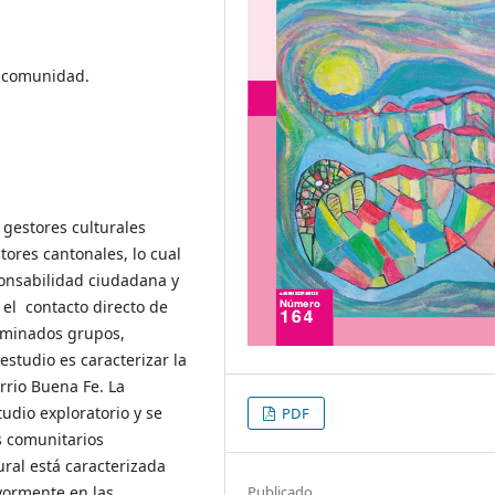
s, comunidad.
 gestores culturales
ores cantonales, lo cual
onsabilidad ciudadana y
 el contacto directo de
rminados grupos,
estudio es caracterizar la
rrio Buena Fe. La
tudio exploratorio y se
PDF
s comunitarios
ural está caracterizada
Publicado
yormente en las