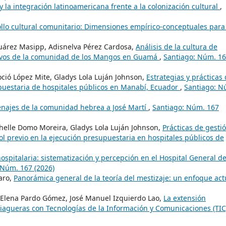
 y la integración latinoamericana frente a la colonización cultural
,
ollo cultural comunitario: Dimensiones empírico-conceptuales para
uárez Masipp, Adisnelva Pérez Cardosa,
Análisis de la cultura de
tivos de la comunidad de los Mangos en Guamá
,
Santiago: Núm. 1
oció López Mite, Gladys Lola Luján Johnson,
Estrategias y prácticas
upuestaria de hospitales públicos en Manabí, Ecuador
,
Santiago: N
ajes de la comunidad hebrea a José Martí
,
Santiago: Núm. 167
shelle Domo Moreira, Gladys Lola Luján Johnson,
Prácticas de gesti
ol previo en la ejecución presupuestaria en hospitales públicos de
ospitalaria: sistematización y percepción en el Hospital General de
 Núm. 167 (2026)
aro,
Panorámica general de la teoría del mestizaje: un enfoque ac
 Elena Pardo Gómez, José Manuel Izquierdo Lao,
La extensión
tiagueras con Tecnologías de la Información y Comunicaciones (TI