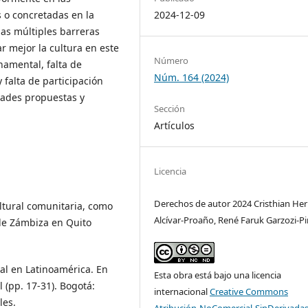
2024-12-09
s o concretadas en la
as múltiples barreras
r mejor la cultura en este
Número
namental, falta de
Núm. 164 (2024)
 falta de participación
dades propuestas y
Sección
Artículos
Licencia
Derechos de autor 2024 Cristhian He
ultural comunitaria, como
Alcívar-Proaño, René Faruk Garzozi-P
 de Zámbiza en Quito
ral en Latinoamérica. En
Esta obra está bajo una licencia
l (pp. 17-31). Bogotá:
internacional
Creative Commons
les.
Atribución-NoComercial-SinDerivadas