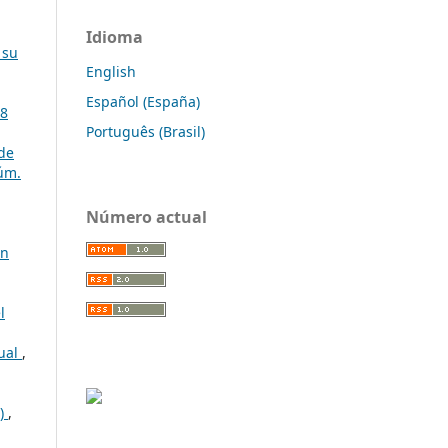
Idioma
 su
English
Español (España)
68
Português (Brasil)
 de
úm.
Número actual
ón
l
tual
,
C)
,