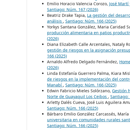
Emilio Horacio Valencia Corozo,
José Martí
Santiago: Núm. 167 (2026)
Beatriz Drake Tapia,
La gestión del desarr
análisis
,
Santiago: Núm. 166 (2025)
Yorkys Santana González, Maria Caridad S
producción alimentaria en patios produc
(2026)
Diana Elizabeth Calle Arcentales, Nataly R
gestión de riesgos en la asignación pres
166 (2025)
Arnaldo Alfredo Delgado Fernández,
Homen
(2026)
Linda Estefanía Guerrero Palma, Kiara Mi
de riesgos en la implementación del contr
Manabí
,
Santiago: Núm. 166 (2025)
Edwin Fabricio Mieles Solórzano,
Gestión h
Norte de Guayaquil Los Ceibos
,
Santiago:
Arletty Dalés Cueva, José Luis Aguilera Am
Santiago: Núm. 166 (2025)
Bárbaro Emilio González Carcassés, María
universitaria en comunidades rurales san
Santiago: Núm. 166 (2025)