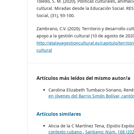
Toledo, S. M. (2020). Políticas culturales, animac
cultural. Miradas desde la Educación Social. RES
Social, (31), 93-100.
Zambrano, C.V. (2020). Territorio y desarrollo cul
apoyo a la gestión cultural (10 de agosto de 202
http://atalayagestioncultural.es/capitulo/territori
cultural
Artículos más leídos del mismo autor/a
Carolina Elizabeth Tumbaco-Soriano, René
en jóvenes del Barrio Simón Bolívar, cantó
Artículos similares
Alicia de la C Martínez Tena, Elpidio Expós
contexto cubano
,
Santiago: Núm. 168 (202