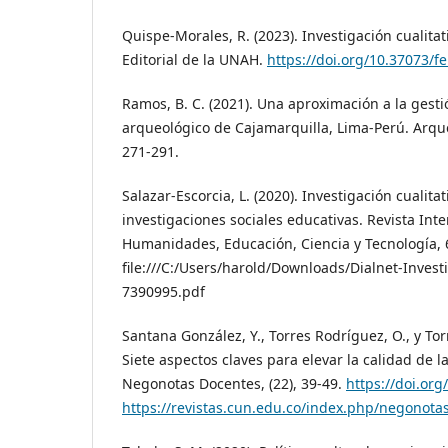
Quispe-Morales, R. (2023). Investigación cualita
Editorial de la UNAH.
https://doi.org/10.37073/f
Ramos, B. C. (2021). Una aproximación a la gestió
arqueológico de Cajamarquilla, Lima-Perú. Arque
271-291.
Salazar-Escorcia, L. (2020). Investigación cualita
investigaciones sociales educativas. Revista Inte
Humanidades, Educación, Ciencia y Tecnología, 6
file:///C:/Users/harold/Downloads/Dialnet-Invest
7390995.pdf
Santana González, Y., Torres Rodríguez, O., y Torr
Siete aspectos claves para elevar la calidad de l
Negonotas Docentes, (22), 39-49.
https://doi.or
https://revistas.cun.edu.co/index.php/negonotas