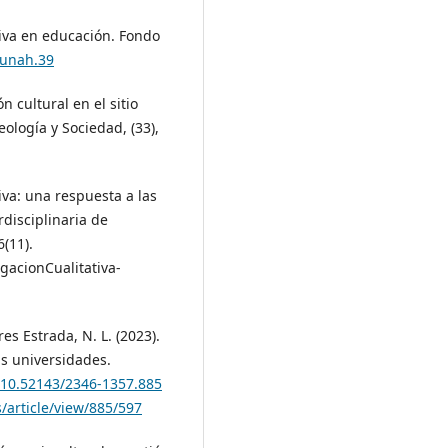
tiva en educación. Fondo
eunah.39
n cultural en el sitio
ología y Sociedad, (33),
tiva: una respuesta a las
rdisciplinaria de
(11).
igacionCualitativa-
es Estrada, N. L. (2023).
as universidades.
g/10.52143/2346-1357.885
/article/view/885/597