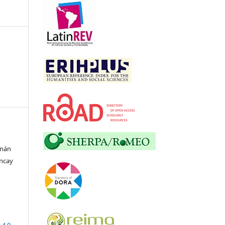
rnán
incay
 4.0
.