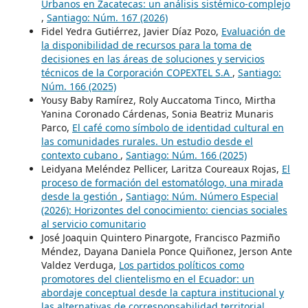
Urbanos en Zacatecas: un análisis sistémico-complejo
,
Santiago: Núm. 167 (2026)
Fidel Yedra Gutiérrez, Javier Díaz Pozo,
Evaluación de
la disponibilidad de recursos para la toma de
decisiones en las áreas de soluciones y servicios
técnicos de la Corporación COPEXTEL S.A
,
Santiago:
Núm. 166 (2025)
Yousy Baby Ramírez, Roly Auccatoma Tinco, Mirtha
Yanina Coronado Cárdenas, Sonia Beatriz Munaris
Parco,
El café como símbolo de identidad cultural en
las comunidades rurales. Un estudio desde el
contexto cubano
,
Santiago: Núm. 166 (2025)
Leidyana Meléndez Pellicer, Laritza Coureaux Rojas,
El
proceso de formación del estomatólogo, una mirada
desde la gestión
,
Santiago: Núm. Número Especial
(2026): Horizontes del conocimiento: ciencias sociales
al servicio comunitario
José Joaquin Quintero Pinargote, Francisco Pazmiño
Méndez, Dayana Daniela Ponce Quiñonez, Jerson Ante
Valdez Verduga,
Los partidos políticos como
promotores del clientelismo en el Ecuador: un
abordaje conceptual desde la captura institucional y
las alternativas de corresponsabilidad territorial
,