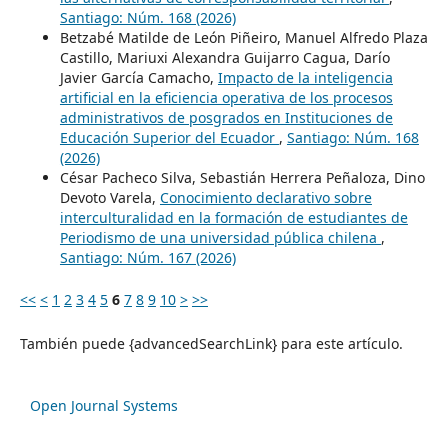
Santiago: Núm. 168 (2026)
Betzabé Matilde de León Piñeiro, Manuel Alfredo Plaza
Castillo, Mariuxi Alexandra Guijarro Cagua, Darío
Javier García Camacho,
Impacto de la inteligencia
artificial en la eficiencia operativa de los procesos
administrativos de posgrados en Instituciones de
Educación Superior del Ecuador
,
Santiago: Núm. 168
(2026)
César Pacheco Silva, Sebastián Herrera Peñaloza, Dino
Devoto Varela,
Conocimiento declarativo sobre
interculturalidad en la formación de estudiantes de
Periodismo de una universidad pública chilena
,
Santiago: Núm. 167 (2026)
<<
<
1
2
3
4
5
6
7
8
9
10
>
>>
También puede {advancedSearchLink} para este artículo.
Open Journal Systems