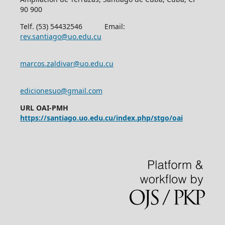
90 900
Telf. (53) 54432546 Email:
rev.santiago@uo.edu.cu
marcos.zaldivar@uo.edu.cu
edicionesuo@gmail.com
URL OAI-PMH
https://santiago.uo.edu.cu/index.php/stgo/oai