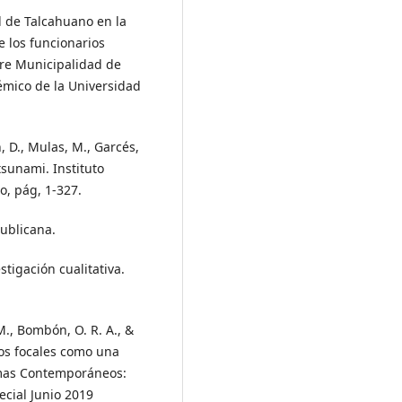
ad de Talcahuano en la
e los funcionarios
tre Municipalidad de
émico de la Universidad
 D., Mulas, M., Garcés,
tsunami. Instituto
o, pág, 1-327.
ublicana.
stigación cualitativa.
 M., Bombón, O. R. A., &
pos focales como una
emas Contemporáneos:
ecial Junio 2019