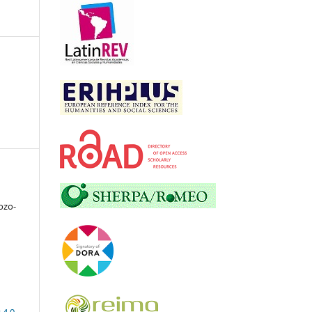
ozo-
 4.0
.