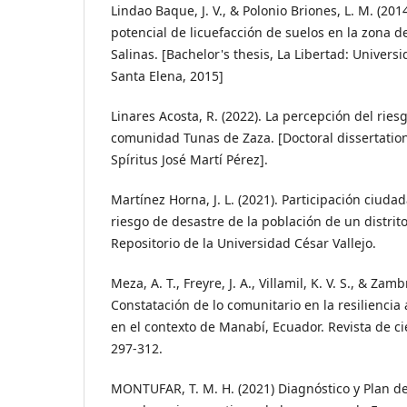
Lindao Baque, J. V., & Polonio Briones, L. M. (201
potencial de licuefacción de suelos en la zona d
Salinas. [Bachelor's thesis, La Libertad: Univers
Santa Elena, 2015]
Linares Acosta, R. (2022). La percepción del ries
comunidad Tunas de Zaza. [Doctoral dissertation
Spíritus José Martí Pérez].
Martínez Horna, J. L. (2021). Participación ciudad
riesgo de desastre de la población de un distrit
Repositorio de la Universidad César Vallejo.
Meza, A. T., Freyre, J. A., Villamil, K. V. S., & Zamb
Constatación de lo comunitario en la resiliencia
en el contexto de Manabí, Ecuador. Revista de cie
297-312.
MONTUFAR, T. M. H. (2021) Diagnóstico y Plan d