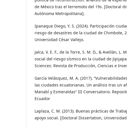
de México tras el terremoto del 19s. [Doctoral di
Autónoma Metropolitana].
Ipanaque Diego, Y. S. (2024). Participación ciud
riesgo de desastres de la ciudad de Chimbote, 2
Universidad César Vallejo.
Jalca, V. E. F., de la Torre, S. M. D., & Avellán, L.
social del riesgo sísmico en la ciudad de Jipijap
Sciences: Revista de Producción, Ciencias e Inves
García Velásquez, M. A. (2017). “Vulnerabilidades
las ciudades ecuatorianas. Un análisis tras un a
Manabí y Esmeraldas” III Conversatorio. Reposit
Ecuador
Laplaza, C. M. (2013). Buenas prácticas de Traba
apoyo social. [Doctoral Dissertation, Universida