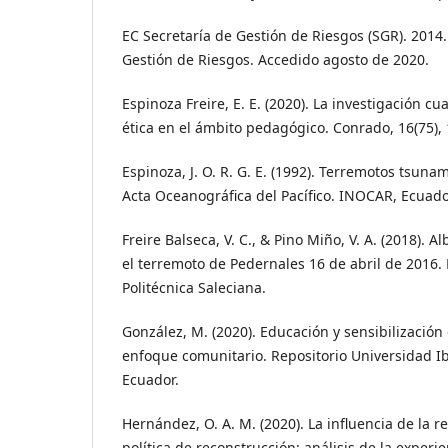
EC Secretaría de Gestión de Riesgos (SGR). 2014
Gestión de Riesgos. Accedido agosto de 2020.
Espinoza Freire, E. E. (2020). La investigación cu
ética en el ámbito pedagógico. Conrado, 16(75),
Espinoza, J. O. R. G. E. (1992). Terremotos tsuna
Acta Oceanográfica del Pacífico. INOCAR, Ecuador,
Freire Balseca, V. C., & Pino Miño, V. A. (2018). 
el terremoto de Pedernales 16 de abril de 2016.
Politécnica Saleciana.
González, M. (2020). Educación y sensibilización
enfoque comunitario. Repositorio Universidad I
Ecuador.
Hernández, O. A. M. (2020). La influencia de la r
política de reconstrucción: análisis de la experi