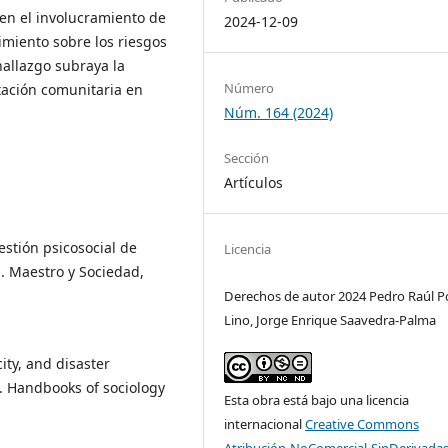
 en el involucramiento de
2024-12-09
imiento sobre los riesgos
hallazgo subraya la
Número
itación comunitaria en
Núm. 164 (2024)
Sección
Artículos
estión psicosocial de
Licencia
. Maestro y Sociedad,
Derechos de autor 2024 Pedro Raúl P
Lino, Jorge Enrique Saavedra-Palma
city, and disaster
h. Handbooks of sociology
Esta obra está bajo una licencia
internacional
Creative Commons
Atribución-NoComercial-SinDerivadas