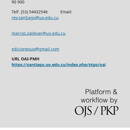
90 900
Telf. (53) 54432546 Email:
rev.santiago@uo.edu.cu
marcos.zaldivar@uo.edu.cu
edicionesuo@gmail.com
URL OAI-PMH
https://santiago.uo.edu.cu/index.php/stgo/oai