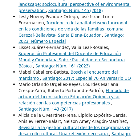
landscape: sociocultural perspective of environmental
preservation
,
Santiago: Núm. 145 (2018)
Lesly Noemy Pivaque-Ortega, José Israel Luna-
Encarnación,
Incidencia del analfabetismo funcional
en las condiciones de vida de las familias- comuna
Cerezal-Bellavista- Santa Elena-Ecuador
,
Santiago:
2023: Número Especial
Lisset Suárez-Fernández, Valia Leal-Rosales,
Superación Profesional del Docente de Educación
Moral y Ciudadana Sobre Racialidad en Secundaria
Básica
,
Santiago: Núm. 161 (2023)
Mabel Caballero-Batista,
Bosch al encuentro del
marxismo
,
Santiago: 2017: Especial 70 Aniversario UO
Mario Orlando Urgellés-Reyes, Lourdes Mariana
Crespo-Zafra, Roberto Portuondo-Padrón,
El modo de
actuar del Licenciado en Educación Química y su
relación con las competencias profesionales
,
Santiago: Núm. 143 (2017)
Alicia de la C Martínez-Tena, Elpidio Expósito-García,
Anisley Ferrer-Balart, Nelson Amey Aragón-Martínez,
Revisitar a la gestión cultural desde los programas de
desarrollo cultural. Una reflexión necesaria
,
Santiago: