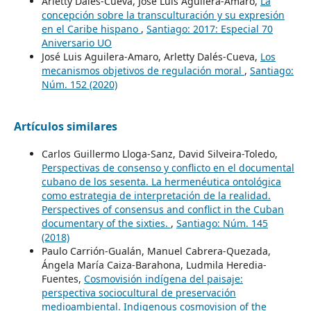
Arletty Dalés-Cueva, José Luis Aguilera-Amaro,
La
concepción sobre la transculturación y su expresión
en el Caribe hispano
,
Santiago: 2017: Especial 70
Aniversario UO
José Luis Aguilera-Amaro, Arletty Dalés-Cueva,
Los
mecanismos objetivos de regulación moral
,
Santiago:
Núm. 152 (2020)
Artículos similares
Carlos Guillermo Lloga-Sanz, David Silveira-Toledo,
Perspectivas de consenso y conflicto en el documental
cubano de los sesenta. La hermenéutica ontológica
como estrategia de interpretación de la realidad.
Perspectives of consensus and conflict in the Cuban
documentary of the sixties.
,
Santiago: Núm. 145
(2018)
Paulo Carrión-Gualán, Manuel Cabrera-Quezada,
Ángela María Caiza-Barahona, Ludmila Heredia-
Fuentes,
Cosmovisión indígena del paisaje:
perspectiva sociocultural de preservación
medioambiental. Indigenous cosmovision of the