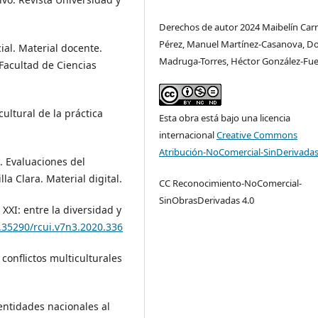
Derechos de autor 2024 Maibelín Carr
Pérez, Manuel Martínez-Casanova, Do
cial. Material docente.
Madruga-Torres, Héctor González-Fu
 Facultad de Ciencias
cultural de la práctica
Esta obra está bajo una licencia
internacional
Creative Commons
Atribución-NoComercial-SinDerivadas
). Evaluaciones del
a Clara. Material digital.
CC Reconocimiento-NoComercial-
SinObrasDerivadas 4.0
o XXI: entre la diversidad y
0.35290/rcui.v7n3.2020.336
conflictos multiculturales
identidades nacionales al