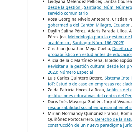
Leidyana Meléndez Pellicer, Laritza Coure
desde la gestión
,
Santiago: Núm. Número E
servicio comunitario
Rosa Georgina Nivelo Antepara, Cristian 
gobermedia del Cantón Milagro, Ecuador
Daylín Salina Pérez, Adaris Parada Ulloa, 
Pérez Joa,
Metodología para la gestión de 
académico
,
Santiago: Núm. 166 (2025)
Cristhian Jonathan Mejia Coello,
Diseño de
probabilístico en estudiantes de educaci
Alicia de la C Martínez-Tena, Elpidio Expó
Revisitar a la gestión cultural desde los 
2023: Número Especial
Luis Carlos Quintero Botero,
Sistema Intel
IoT: Estudio de caso en empresas recicla
Zeida Patricia Hoces-La Rosa,
Análisis del
instituciones educativas del centro del Pe
Doris Inés Mayorga Guillén, Ingrid Viviana
responsabilidad social empresarial en el 
Mirian Normandy Quiñonez Francis, Romin
Quiñònez Portocarrero,
Derecho de la natu
construcción de un nuevo paradigma jurí