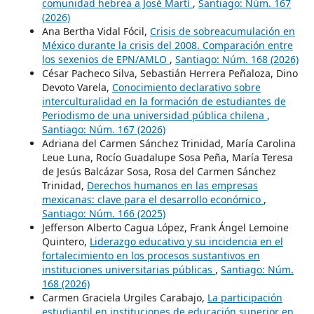
comunidad hebrea a José Martí
,
Santiago: Núm. 167
(2026)
Ana Bertha Vidal Fócil,
Crisis de sobreacumulación en
México durante la crisis del 2008. Comparación entre
los sexenios de EPN/AMLO
,
Santiago: Núm. 168 (2026)
César Pacheco Silva, Sebastián Herrera Peñaloza, Dino
Devoto Varela,
Conocimiento declarativo sobre
interculturalidad en la formación de estudiantes de
Periodismo de una universidad pública chilena
,
Santiago: Núm. 167 (2026)
Adriana del Carmen Sánchez Trinidad, María Carolina
Leue Luna, Rocío Guadalupe Sosa Peña, María Teresa
de Jesús Balcázar Sosa, Rosa del Carmen Sánchez
Trinidad,
Derechos humanos en las empresas
mexicanas: clave para el desarrollo económico
,
Santiago: Núm. 166 (2025)
Jefferson Alberto Cagua López, Frank Ángel Lemoine
Quintero,
Liderazgo educativo y su incidencia en el
fortalecimiento en los procesos sustantivos en
instituciones universitarias públicas
,
Santiago: Núm.
168 (2026)
Carmen Graciela Urgiles Carabajo,
La participación
estudiantil en instituciones de educación superior en