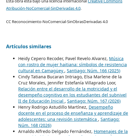
Esta obra está bajo una licencia internacional
Creative Commons
Atribución-NoComercial-SinDerivadas 4.0
.
CC Reconocimiento-NoComercial-SinObrasDerivadas 4.0
Artículos similares
Heidy Cepero Recoder, Pavel Revelo Alvarez,
Música
con rostro de mujer haitiana: símbolos de resistencia
cultural en Camagüey
,
Santiago: Núm. 166 (2025)
Cindy Tatiana Bucaran Intriago, Elsa Marlene de la
Cruz Morales, Jennifer Estefanía Villaprado Loor,
Relación entre el desarrollo de la motricidad y el
desempeño cognitivo en los estudiantes del subnivel
II de Educación Inicial
,
Santiago: Núm. 167 (2026)
Henry Rodrigo Astudillo Martínez,
Desempeño
docente en el proceso de enseñanza y aprendizaje de
adolescentes: una revisión sistemática
,
Santiago:
Núm. 168 (2026)
Arnaldo Alfredo Delgado Fernández,
Homenajes de la