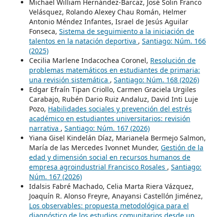
Michael William Hernández-Barcaz, José Solin Franco
Velásquez, Rolando Alexey Chau Román, Helmer
Antonio Méndez Infantes, Israel de Jesús Aguilar
Fonseca,
Sistema de seguimiento a la iniciación de
talentos en la natación deportiva
,
Santiago: Núm. 166
(2025)
Cecilia Marlene Indacochea Coronel,
Resolución de
problemas matemáticos en estudiantes de primaria:
una revisión sistemática
,
Santiago: Núm. 168 (2026)
Edgar Efraín Tipan Criollo, Carmen Graciela Urgiles
Carabajo, Rubén Dario Ruiz Andaluz, David Inti Luje
Pozo,
Habilidades sociales y prevención del estrés
académico en estudiantes universitarios: revisión
narrativa
,
Santiago: Núm. 167 (2026)
Yiana Gisel Kindelán Díaz, Marianela Bermejo Salmon,
María de las Mercedes Ivonnet Munder,
Gestión de la
edad y dimensión social en recursos humanos de
empresa agroindustrial Francisco Rosales
,
Santiago:
Núm. 167 (2026)
Idalsis Fabré Machado, Celia Marta Riera Vázquez,
Joaquín R. Alonso Freyre, Anayansi Castellón Jiménez,
Los observables: propuesta metodológica para el
diagnóstico de los estudios comunitarios desde un