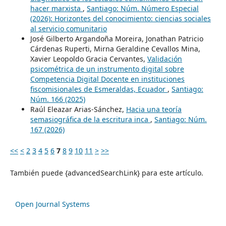
hacer marxista
,
Santiago: Núm. Número Especial
(2026): Horizontes del conocimiento: ciencias sociales
al servicio comunitario
José Gilberto Argandoña Moreira, Jonathan Patricio
Cárdenas Ruperti, Mirna Geraldine Cevallos Mina,
Xavier Leopoldo Gracia Cervantes,
Validación
psicométrica de un instrumento digital sobre
Competencia Digital Docente en instituciones
fiscomisionales de Esmeraldas, Ecuador
,
Santiago:
Núm. 166 (2025)
Raúl Eleazar Arias-Sánchez,
Hacia una teoría
semasiográfica de la escritura inca
,
Santiago: Núm.
167 (2026)
<<
<
2
3
4
5
6
7
8
9
10
11
>
>>
También puede {advancedSearchLink} para este artículo.
Open Journal Systems