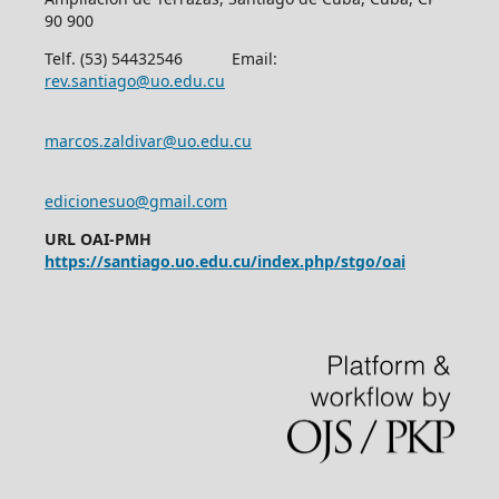
90 900
Telf. (53) 54432546 Email:
rev.santiago@uo.edu.cu
marcos.zaldivar@uo.edu.cu
edicionesuo@gmail.com
URL OAI-PMH
https://santiago.uo.edu.cu/index.php/stgo/oai