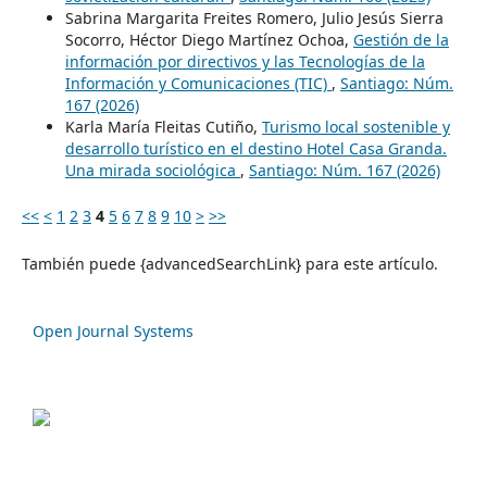
Sabrina Margarita Freites Romero, Julio Jesús Sierra
Socorro, Héctor Diego Martínez Ochoa,
Gestión de la
información por directivos y las Tecnologías de la
Información y Comunicaciones (TIC)
,
Santiago: Núm.
167 (2026)
Karla María Fleitas Cutiño,
Turismo local sostenible y
desarrollo turístico en el destino Hotel Casa Granda.
Una mirada sociológica
,
Santiago: Núm. 167 (2026)
<<
<
1
2
3
4
5
6
7
8
9
10
>
>>
También puede {advancedSearchLink} para este artículo.
Open Journal Systems