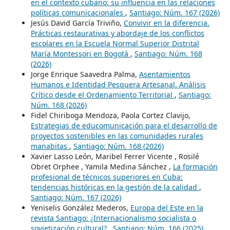
en el contexto cubano: su influencia en las relaciones
políticas comunicacionales
,
Santiago: Núm. 167 (2026)
Jesús David García Triviño,
Convivir en la diferencia.
Prácticas restaurativas y abordaje de los conflictos
escolares en la Escuela Normal Superior Distrital
María Montessori en Bogotá
,
Santiago: Núm. 168
(2026)
Jorge Enrique Saavedra Palma,
Asentamientos
Humanos e Identidad Pesquera Artesanal. Análisis
Crítico desde el Ordenamiento Territorial
,
Santiago:
Núm. 168 (2026)
Fidel Chiriboga Mendoza, Paola Cortez Clavijo,
Estrategias de educomunicación para el desarrollo de
proyectos sostenibles en las comunidades rurales
manabitas
,
Santiago: Núm. 168 (2026)
Xavier Lasso León, Maribel Ferrer Vicente , Rosilé
Obret Orphee , Yamila Medina Sánchez ,
La formación
profesional de técnicos superiores en Cuba:
tendencias históricas en la gestión de la calidad
,
Santiago: Núm. 167 (2026)
Yeniselis González Mederos,
Europa del Este en la
revista Santiago: ¿Internacionalismo socialista o
sovietización cultural?
,
Santiago: Núm. 166 (2025)