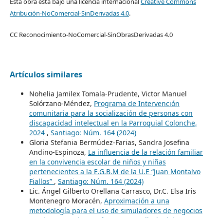
Esta obra está bajo una licencia internacional
Creative Commons
Atribución-NoComercial-SinDerivadas 4.0
.
CC Reconocimiento-NoComercial-SinObrasDerivadas 4.0
Artículos similares
Nohelia Jamilex Tomala-Prudente, Victor Manuel
Solórzano-Méndez,
Programa de Intervención
comunitaria para la socialización de personas con
discapacidad intelectual en la Parroquial Colonche,
2024
,
Santiago: Núm. 164 (2024)
Gloria Stefania Bermúdez-Farias, Sandra Josefina
Andino-Espinoza,
La influencia de la relación familiar
en la convivencia escolar de niños y niñas
pertenecientes a la E.G.B.M de la U.E “Juan Montalvo
Fiallos”
,
Santiago: Núm. 164 (2024)
Lic. Ángel Gilberto Orellana Carrasco, Dr.C. Elsa Iris
Montenegro Moracén,
Aproximación a una
metodología para el uso de simuladores de negocios