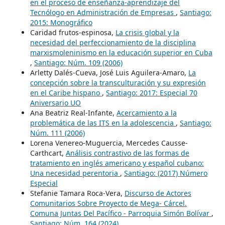
en el proceso de enseñanza-aprendizaje del
Tecnólogo en Administración de Empresas
,
Santiago:
2015: Monográfico
Caridad frutos-espinosa,
La crisis global y la
necesidad del perfeccionamiento de la disciplina
marxismoleninismo en la educación superior en Cuba
,
Santiago: Núm. 109 (2006)
Arletty Dalés-Cueva, José Luis Aguilera-Amaro,
La
concepción sobre la transculturación y su expresión
en el Caribe hispano
,
Santiago: 2017: Especial 70
Aniversario UO
Ana Beatriz Real-Infante,
Acercamiento a la
problemática de las ITS en la adolescencia
,
Santiago:
Núm. 111 (2006)
Lorena Venereo-Muguercia, Mercedes Causse-
Carthcart,
Análisis contrastivo de las formas de
tratamiento en inglés americano y español cubano:
Una necesidad perentoria
,
Santiago: (2017) Número
Especial
Stefanie Tamara Roca-Vera,
Discurso de Actores
Comunitarios Sobre Proyecto de Mega- Cárcel.
Comuna Juntas Del Pacífico - Parroquia Simón Bolívar
,
Santiago: Núm. 164 (2024)