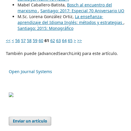
Mabel Caballero-Batista,
Bosch al encuentro del
marxismo
,
Santiago: 2017: Especial 70 Aniversario UO
M.Sc. Lorena González Ortiz,
La enseñanza-
aprendizaje del Idioma Inglés: métodos y estrategias
,
Santiago: 2015: Monográfico
<<
<
56
57
58
59
60
61
62
63
64
65
>
>>
También puede {advancedSearchLink} para este artículo.
Open Journal Systems
Enviar un artículo