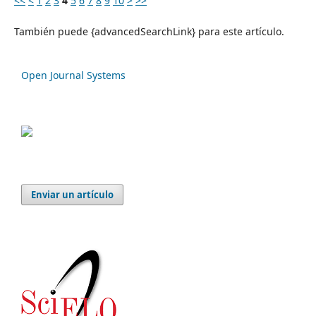
<<
<
1
2
3
4
5
6
7
8
9
10
>
>>
También puede {advancedSearchLink} para este artículo.
Open Journal Systems
Enviar un artículo