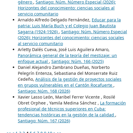
género
,
Santiago: Núm. Número Especial (2026):
Horizontes del conocimiento: ciencias sociales al
servicio comunitario
Arnaldo Alfredo Delgado Fernández,
Educar para la
patria: Luis María Buch y el Colegio Juan Bautista
Sagarra (1924-1926)
,
Santiago: Núm. Número Especial
(2026): Horizontes del conocimiento: ciencias sociales
al servicio comunitario
Arletty Dalés Cueva, José Luis Aguilera Amaro,
Panorámica general de la teoría del mestizaje: un
enfoque actual
,
Santiago: Núm. 166 (2025)
Daniel Alejandro Zambrano Dueñas, Norberto
Pelegrín Entenza, Sebastiana del Monserrate Ruiz
Cedeño,
Análisis de la gestión de proyectos sociales
en grupos vulnerables en el Cantón Rocafuerte
,
Santiago: Núm. 168 (2026)
Xavier Lasso León, Maribel Ferrer Vicente , Rosilé
Obret Orphee , Yamila Medina Sánchez ,
La formación
profesional de técnicos superiores en Cuba:
tendencias históricas en la gestión de la calidad
,
Santiago: Núm. 167 (2026)