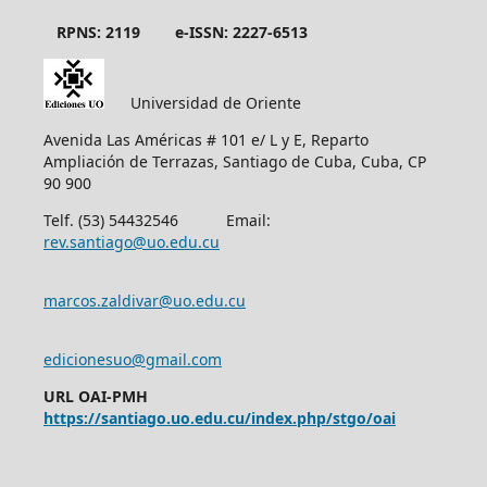
RPNS: 2119
e-ISSN: 2227-6513
Universidad de Oriente
Avenida Las Américas # 101 e/ L y E, Reparto
Ampliación de Terrazas, Santiago de Cuba, Cuba, CP
90 900
Telf. (53) 54432546 Email:
rev.santiago@uo.edu.cu
marcos.zaldivar@uo.edu.cu
edicionesuo@gmail.com
URL OAI-PMH
https://santiago.uo.edu.cu/index.php/stgo/oai