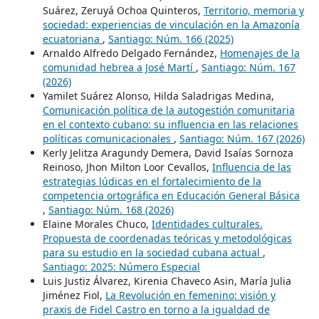
Suárez, Zeruyá Ochoa Quinteros,
Territorio, memoria y
sociedad: experiencias de vinculación en la Amazonía
ecuatoriana
,
Santiago: Núm. 166 (2025)
Arnaldo Alfredo Delgado Fernández,
Homenajes de la
comunidad hebrea a José Martí
,
Santiago: Núm. 167
(2026)
Yamilet Suárez Alonso, Hilda Saladrigas Medina,
Comunicación política de la autogestión comunitaria
en el contexto cubano: su influencia en las relaciones
políticas comunicacionales
,
Santiago: Núm. 167 (2026)
Kerly Jelitza Aragundy Demera, David Isaías Sornoza
Reinoso, Jhon Milton Loor Cevallos,
Influencia de las
estrategias lúdicas en el fortalecimiento de la
competencia ortográfica en Educación General Básica
,
Santiago: Núm. 168 (2026)
Elaine Morales Chuco,
Identidades culturales.
Propuesta de coordenadas teóricas y metodológicas
para su estudio en la sociedad cubana actual
,
Santiago: 2025: Número Especial
Luis Justiz Álvarez, Kirenia Chaveco Asin, María Julia
Jiménez Fiol,
La Revolución en femenino: visión y
praxis de Fidel Castro en torno a la igualdad de