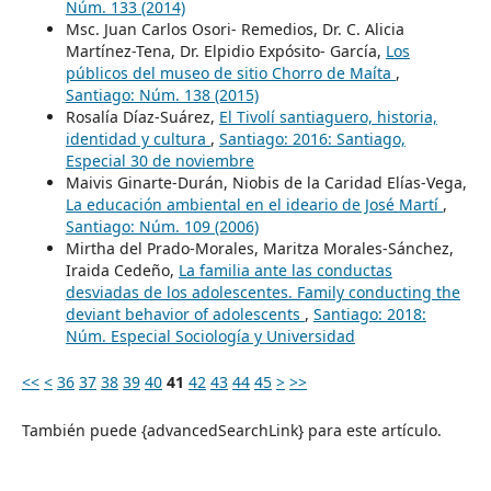
Núm. 133 (2014)
Msc. Juan Carlos Osori- Remedios, Dr. C. Alicia
Martínez-Tena, Dr. Elpidio Expósito- García,
Los
públicos del museo de sitio Chorro de Maíta
,
Santiago: Núm. 138 (2015)
Rosalía Díaz-Suárez,
El Tivolí santiaguero, historia,
identidad y cultura
,
Santiago: 2016: Santiago,
Especial 30 de noviembre
Maivis Ginarte-Durán, Niobis de la Caridad Elías-Vega,
La educación ambiental en el ideario de José Martí
,
Santiago: Núm. 109 (2006)
Mirtha del Prado-Morales, Maritza Morales-Sánchez,
Iraida Cedeño,
La familia ante las conductas
desviadas de los adolescentes. Family conducting the
deviant behavior of adolescents
,
Santiago: 2018:
Núm. Especial Sociología y Universidad
<<
<
36
37
38
39
40
41
42
43
44
45
>
>>
También puede {advancedSearchLink} para este artículo.