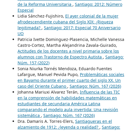
de la Reforma Universitaria
,
Santiago: 2012: Número
Especial
Lidia Sánchez-Fujishiro,
El ayer colonial de la mujer
afrodescendiente cubana del Siglo XIX: ¿Riqueza
legitimada?
,
Santiago: 2017: Especial 70 Aniversario
UO
Patricia Ivette Dominguez-Plasencia, Michelle Vanessa
Castro-Cortez, Martha Alejandrina Zavala-Guirado,
Actitudes de los docentes a nivel primaria sobre los
alumnos con Trastorno de Espectro Autista
,
Santiago:
Núm. 157 (2022)
Sonia Niurka Tornés Mendoza, Eduardo Fuentes
Lafargue, Manuel Pevida Pupo,
Problemáticas sociales
en Bayamo durante el primer cuarto del siglo XX. Un
caso del Oriente Cubano
,
Santiago: Núm. 167 (2026)
Johanna Mariuxi Alvarez Terán,
Influencia de las TIC
en la comprensión de habilidades matemáticas en
estudiantes de secundaria América Latina
comparando el modelo aula invertida: Una revisión
sistemática
,
Santiago: Núm. 167 (2026)
Dra. Damaris A. Torres-Elers,
Santiagueras en el
alzamiento de 1912: ¿leyenda o realidad?
,
Santiago: