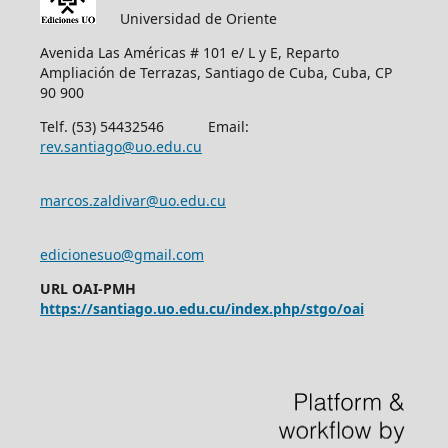
Universidad de Oriente
Avenida Las Américas # 101 e/ L y E, Reparto
Ampliación de Terrazas, Santiago de Cuba, Cuba, CP
90 900
Telf. (53) 54432546 Email:
rev.santiago@uo.edu.cu
marcos.zaldivar@uo.edu.cu
edicionesuo@gmail.com
URL OAI-PMH
https://santiago.uo.edu.cu/index.php/stgo/oai