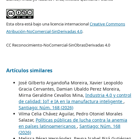
Esta obra está bajo una licencia internacional
Creative Commons
Atribución-NoComercial-SinDerivadas 4.0
.
CC Reconocimiento-NoComercial-SinObrasDerivadas 4.0
Artículos similares
José Gilberto Argandoña Moreira, Xavier Leopoldo
Gracia Cervantes, Damian Ubaldo Perez Moreira,
Mirna Geraldine Cevallos Mina,
Industria 4.0 y control
de calidad: IoT e IA en la manufactura inteligente
,
Santiago: Núm. 168 (2026)
Vilma Celia Chávez Aguilar, Pedro Otoniel Morales
Salazar,
Políticas públicas de lucha contra la anemia
en países latinoamericanos
,
Santiago: Núm. 168
(2026)
Melissa Pérez Hernández, Reyna Isabel Pizá Gutiérrez,