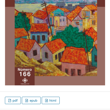
pdf
epub
html