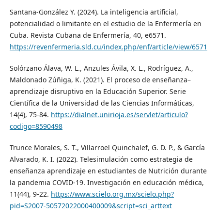
Santana-González Y. (2024). La inteligencia artificial,
potencialidad o limitante en el estudio de la Enfermería en
Cuba. Revista Cubana de Enfermería, 40, e6571.
https://revenfermeria.sld.cu/index.php/enf/article/view/6571
Solórzano Álava, W. L., Anzules Ávila, X. L., Rodríguez, A.,
Maldonado Zúñiga, K. (2021). El proceso de enseñanza–
aprendizaje disruptivo en la Educación Superior. Serie
Científica de la Universidad de las Ciencias Informáticas,
14(4), 75-84.
https://dialnet.unirioja.es/servlet/articulo?
codigo=8590498
Trunce Morales, S. T., Villarroel Quinchalef, G. D. P., & García
Alvarado, K. I. (2022). Telesimulación como estrategia de
enseñanza aprendizaje en estudiantes de Nutrición durante
la pandemia COVID-19. Investigación en educación médica,
11(44), 9-22.
https://www.scielo.org.mx/scielo.php?
pid=S2007-50572022000400009&script=sci_arttext