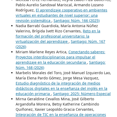
Pablo Aurelio Sandoval Mariscal, Armando Lozano
Rodríguez,
El aprendizaje cooperativo en ambientes
virtuales en estudiantes de nivel superior: una
revisión sistemática
,
Santiago: Núm. 166 (2025)
Nadia Barrabí Guardiola, María Antonia Núñez
Valerino, Brígida Ivett Rizo Cervantes,
Reto en la
formación del profesional universitario: la
virtualización del aprendizaje
,
Santiago: Núm. 167
(2026)
Miriam Marlene Reyes Artica,
Conectando saberes:
Proyectos interdisciplinarios para impulsar el
aprendizaje en la educación secundaria
,
Santiago:
Núm. 168 (2026)
Marbelis Morales del Toro, José Manuel Izquierdo Lao,
María Elena Pardo Gómez, Jorge Mesa Vazquez,
Estudio diagnóstico de la integración de medios
didácticos digitales en la enseñanza del inglés en la
educación primaria
,
Santiago: 2025: Número Especial
Mirna Geraldine Cevallos Mina, José Gilberto
Argandoña Moreira, Betsy Katherine Cambindo
Quiñonez, Xavier Leopoldo Gracia Cervantes,
Integración de TIC en la enseñanza de operaciones