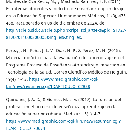
Montes de Oca Recio, N., y Machado Ramírez, E. F. (2011).
Estrategias docentes y métodos de enseñanza-aprendizaje
en la Educación Superior. Humanidades Médicas, 11(3), 475-
488. Recuperado en 08 de diciembre de 2024, de
http://scielo.sld.cu/scielo.php?script=sci_arttext&pid=S1727-
81202011000300005&lng=es&tlng=es
.
Pérez, J. N., Peña, J. L. V., Díaz, N. P., & Pérez, M. N. (2015).
Material didáctico para la evaluación del aprendizaje en el
Programa Proceso de Enseñanza–Aprendizaje impartido en
Tecnología de la Salud. Correo Científico Médico de Holguín,
19(4), 1-13.
https://www.medigraphic.com/cgi-
bin/new/resumen.cgi?IDARTICULO=62888
Quiñones, J. A. D., & Gómez, M. L. V. (2017). La función del
profesor en el proceso de enseñanza aprendizaje en la
educación superior cubana. Medisur, 15(1), 4-7.
https://www.medigraphic.com/cgi-bin/new/resumen.cgi?
IDARTICULO=70674