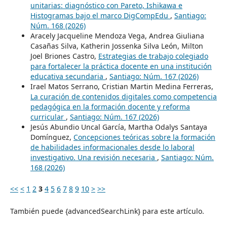
unitarias: diagnóstico con Pareto, Ishikawa e
Histogramas bajo el marco DigCompEdu
,
Santiago:
Núm. 168 (2026)
Aracely Jacqueline Mendoza Vega, Andrea Giuliana
Casañas Silva, Katherin Jossenka Silva León, Milton
Joel Briones Castro,
Estrategias de trabajo colegiado
para fortalecer la práctica docente en una institución
educativa secundaria
,
Santiago: Núm. 167 (2026)
Irael Matos Serrano, Cristian Martin Medina Ferreras,
La curación de contenidos digitales como competencia
pedagógica en la formación docente y reforma
curricular
,
Santiago: Núm. 167 (2026)
Jesús Abundio Uncal García, Martha Odalys Santaya
Domínguez,
Concepciones teóricas sobre la formación
de habilidades informacionales desde lo laboral
investigativo. Una revisión necesaria
,
Santiago: Núm.
168 (2026)
<<
<
1
2
3
4
5
6
7
8
9
10
>
>>
También puede {advancedSearchLink} para este artículo.