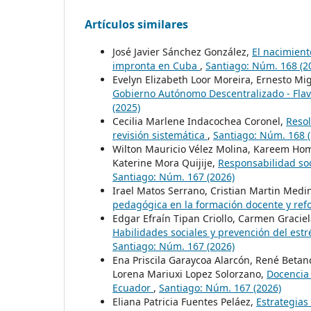
Artículos similares
José Javier Sánchez González,
El nacimient
impronta en Cuba
,
Santiago: Núm. 168 (2
Evelyn Elizabeth Loor Moreira, Ernesto Mi
Gobierno Autónomo Descentralizado - Flav
(2025)
Cecilia Marlene Indacochea Coronel,
Resol
revisión sistemática
,
Santiago: Núm. 168 (
Wilton Mauricio Vélez Molina, Kareem Hom
Katerine Mora Quijije,
Responsabilidad soc
Santiago: Núm. 167 (2026)
Irael Matos Serrano, Cristian Martin Medi
pedagógica en la formación docente y ref
Edgar Efraín Tipan Criollo, Carmen Graciel
Habilidades sociales y prevención del estr
Santiago: Núm. 167 (2026)
Ena Priscila Garaycoa Alarcón, René Betan
Lorena Mariuxi Lopez Solorzano,
Docencia 
Ecuador
,
Santiago: Núm. 167 (2026)
Eliana Patricia Fuentes Peláez,
Estrategias