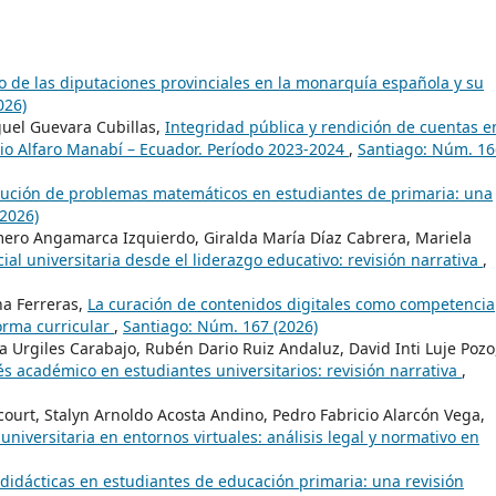
o de las diputaciones provinciales en la monarquía española y su
026)
guel Guevara Cubillas,
Integridad pública y rendición de cuentas e
io Alfaro Manabí – Ecuador. Período 2023-2024
,
Santiago: Núm. 16
ución de problemas matemáticos en estudiantes de primaria: una
2026)
ero Angamarca Izquierdo, Giralda María Díaz Cabrera, Mariela
ial universitaria desde el liderazgo educativo: revisión narrativa
,
na Ferreras,
La curación de contenidos digitales como competencia
orma curricular
,
Santiago: Núm. 167 (2026)
a Urgiles Carabajo, Rubén Dario Ruiz Andaluz, David Inti Luje Pozo
és académico en estudiantes universitarios: revisión narrativa
,
court, Stalyn Arnoldo Acosta Andino, Pedro Fabricio Alarcón Vega,
universitaria en entornos virtuales: análisis legal y normativo en
 didácticas en estudiantes de educación primaria: una revisión