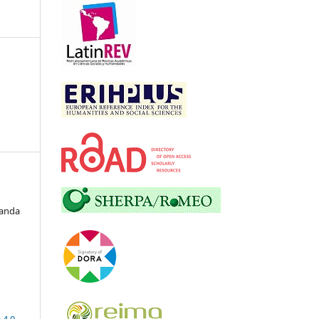
randa
 4.0
.