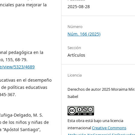
nciales para mejorar la
2025-08-28
Número
Núm. 166 (2025)
Sección
ional pedagógica en la
Artículos
o, 155, 68-79.
le/view/5323/4689
Licencia
ducativas en el desempeño
 de políticas educativas
Derechos de autor 2025 Moraima Mi
345-367.
Isabel
 Zuñiga-Delgado, M. S.
Esta obra está bajo una licencia
 de los niños y niñas de
internacional
Creative Commons
 “Apóstol Santiago”,
Atribución-NoComercial-SinDerivadas