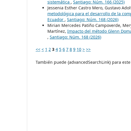
sistemática
,
Santiago: Núm. 166 (2025)
Jessenia Esther Castro Mero, Gustavo Adol
metodológica para el desarrollo de la com
Ecuador
,
Santiago: Núm. 168 (2026)
Mirian Mercedes Patiño Campoverde, Mery J
Martínez,
Impacto del método Glenn Doman 
,
Santiago: Núm. 168 (2026)
<<
<
1
2
3
4
5
6
7
8
9
10
>
>>
También puede {advancedSearchLink} para este 