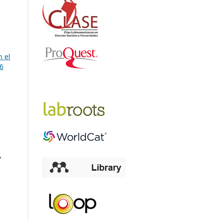
n el
6
,