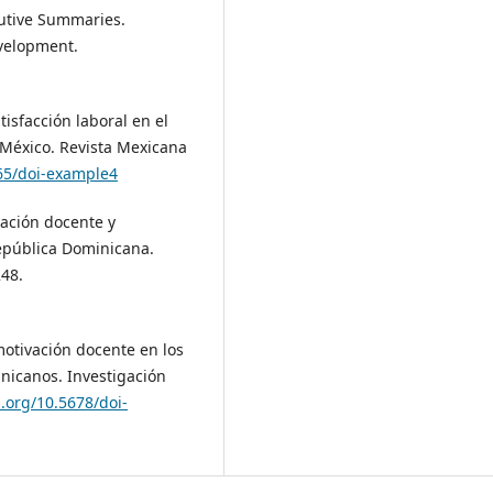
cutive Summaries.
velopment.
atisfacción laboral en el
México. Revista Mexicana
765/doi-example4
ivación docente y
epública Dominicana.
248.
 motivación docente en los
nicanos. Investigación
i.org/10.5678/doi-