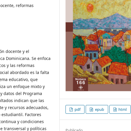
docente, reformas
ión docente y el
ica Dominicana. Se enfoca
cos y las reformas
ocial abordado es la falta
tema educativo, que
iliza un enfoque mixto y
s y datos del Programa
ultados indican que las
te y recursos adecuados,
pdf
epub
html
estudiantil. Factores
 continua y condiciones
 transversal y políticas
Publicado