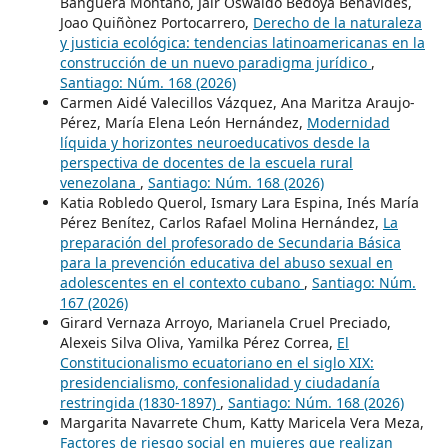
Banguera Montaño, Jair Oswaldo Bedoya Benavides,
Joao Quiñònez Portocarrero,
Derecho de la naturaleza
y justicia ecológica: tendencias latinoamericanas en la
construcción de un nuevo paradigma jurídico
,
Santiago: Núm. 168 (2026)
Carmen Aidé Valecillos Vázquez, Ana Maritza Araujo-
Pérez, María Elena León Hernández,
Modernidad
líquida y horizontes neuroeducativos desde la
perspectiva de docentes de la escuela rural
venezolana
,
Santiago: Núm. 168 (2026)
Katia Robledo Querol, Ismary Lara Espina, Inés María
Pérez Benítez, Carlos Rafael Molina Hernández,
La
preparación del profesorado de Secundaria Básica
para la prevención educativa del abuso sexual en
adolescentes en el contexto cubano
,
Santiago: Núm.
167 (2026)
Girard Vernaza Arroyo, Marianela Cruel Preciado,
Alexeis Silva Oliva, Yamilka Pérez Correa,
El
Constitucionalismo ecuatoriano en el siglo XIX:
presidencialismo, confesionalidad y ciudadanía
restringida (1830-1897)
,
Santiago: Núm. 168 (2026)
Margarita Navarrete Chum, Katty Maricela Vera Meza,
Factores de riesgo social en mujeres que realizan