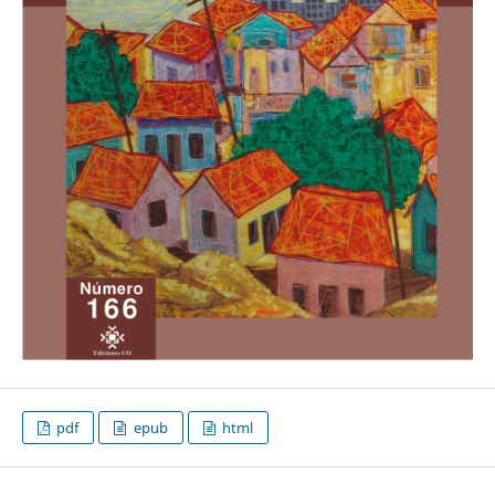
pdf
epub
html