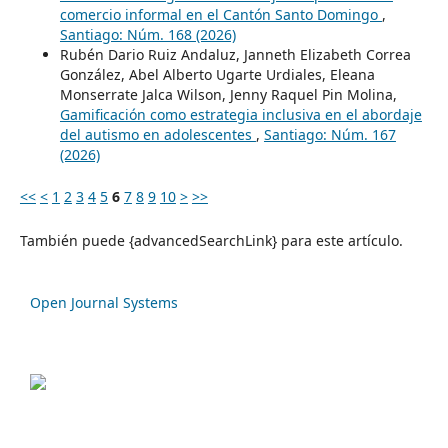
comercio informal en el Cantón Santo Domingo
,
Santiago: Núm. 168 (2026)
Rubén Dario Ruiz Andaluz, Janneth Elizabeth Correa
González, Abel Alberto Ugarte Urdiales, Eleana
Monserrate Jalca Wilson, Jenny Raquel Pin Molina,
Gamificación como estrategia inclusiva en el abordaje
del autismo en adolescentes
,
Santiago: Núm. 167
(2026)
<<
<
1
2
3
4
5
6
7
8
9
10
>
>>
También puede {advancedSearchLink} para este artículo.
Open Journal Systems