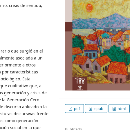
rio; crisis de sentido;
rario que surgió en el
ialmente asociada a un
eriormente a otros
 por características
ociológico. Esta
que cualitativo que, a
os generación y crisis de
de la Generación Cero
de discurso aplicado a la
pdf
epub
html
sturas discursivas frente
oras como generación
ación social en la que
Publicado