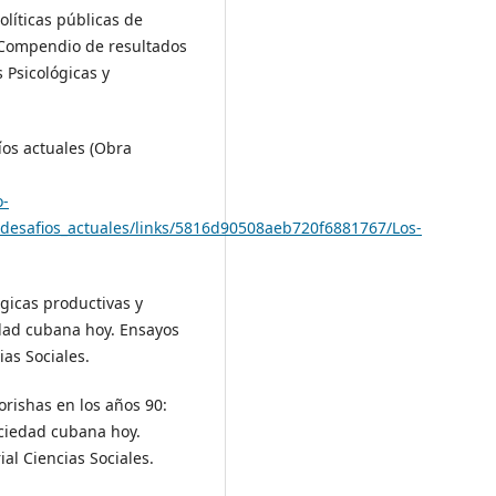
Políticas públicas de
n Compendio de resultados
 Psicológicas y
fíos actuales (Obra
o-
_desafios_actuales/links/5816d90508aeb720f6881767/Los-
ógicas productivas y
iedad cubana hoy. Ensayos
ias Sociales.
 orishas en los años 90:
ociedad cubana hoy.
ial Ciencias Sociales.