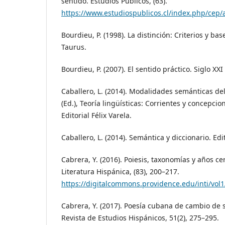
sentido. Estudios Públicos, (63).
https://www.estudiospublicos.cl/index.php/cep/
Bourdieu, P. (1998). La distinción: Criterios y bas
Taurus.
Bourdieu, P. (2007). El sentido práctico. Siglo XXI
Caballero, L. (2014). Modalidades semánticas del
(Ed.), Teoría lingüísticas: Corrientes y concepcio
Editorial Félix Varela.
Caballero, L. (2014). Semántica y diccionario. Edi
Cabrera, Y. (2016). Poiesis, taxonomías y años cer
Literatura Hispánica, (83), 200–217.
https://digitalcommons.providence.edu/inti/vol1
Cabrera, Y. (2017). Poesía cubana de cambio de s
Revista de Estudios Hispánicos, 51(2), 275–295.