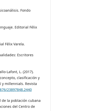
psicoanálisis. Fondo
enguaje. Editorial Félix
al Félix Varela.
cualidades: Escritores
lo-Lafont, L. (2017).
oncepto, clasificación y
 y millennials. Revista
21676/23897848.2440
l de la población cubana
aciones del Centro de