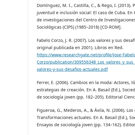
Domínguez, M. I., Castilla, C., & Rego, I. (2013). 
juventud e inclusión social: El caso de Cuba. E
de investigaciones del Centro de Investigaciones
Sociológicas (CIPS) (1985–2018) [CD-ROM].
Fabelo Corzo, J. R. (2007). Los valores y sus desa
original publicada en 2001). Libros en Red.
https://www.researchgate.net/profile/Jose-Fabel
Corzo/publication/309556348_Los_valores_y_sus
valores-y-sus-desafios-actuales.pdf
Ferrer, E. (2006). Cambios en la moda: Actores, l
estrategias de creación. En A. Basail (Ed.), Soc
de sociología joven (pp. 182–205). Editorial Cienc
Figueroa, G., Mederos, A., & Ávila, N. (2006). Los
Transformaciones actuales. En A. Basail (Ed.), S
Ensayos de sociología joven (pp. 134–162). Editor