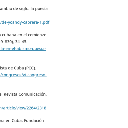
cambio de siglo: la poesía
1/de-yoandy-cabrera-1.pdf
ía cubana en el comienzo
9–830), 34–45.
la-en-el-abismo-poesia-
ista de Cuba (PCC).
u/congresos/vi-congreso-
se. Revista Comunicación,
n/article/view/2264/2318
bana en Cuba. Fundación