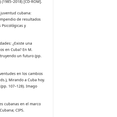
S) (1985–2018) [CD-ROM].
a juventud cubana:
Compendio de resultados
 Psicológicas y
dades: ¿Existe una
nos en Cuba? En M.
struyendo un futuro (pp.
uventudes en los cambios
Eds.), Mirando a Cuba hoy.
 (pp. 107–128). Imago
des cubanas en el marco
 Cubana; CIPS.