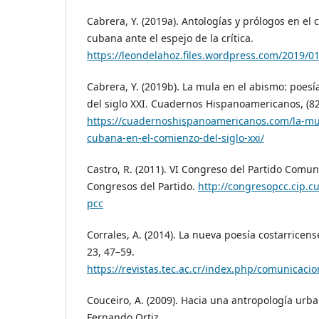
Cabrera, Y. (2019a). Antologías y prólogos en el 
cubana ante el espejo de la crítica.
https://leondelahoz.files.wordpress.com/2019/0
Cabrera, Y. (2019b). La mula en el abismo: poes
del siglo XXI. Cuadernos Hispanoamericanos, (82
https://cuadernoshispanoamericanos.com/la-mu
cubana-en-el-comienzo-del-siglo-xxi/
Castro, R. (2011). VI Congreso del Partido Comun
Congresos del Partido.
http://congresopcc.cip.c
pcc
Corrales, A. (2014). La nueva poesía costarricen
23, 47–59.
https://revistas.tec.ac.cr/index.php/comunicacio
Couceiro, A. (2009). Hacia una antropología ur
Fernando Ortiz.