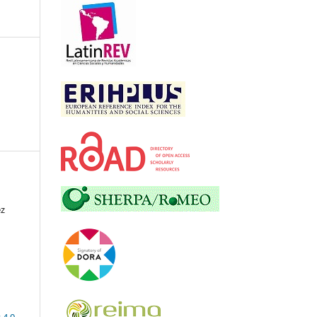
ez
 4.0
.