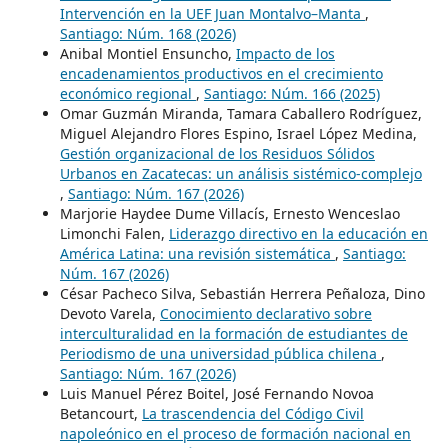
Intervención en la UEF Juan Montalvo–Manta
,
Santiago: Núm. 168 (2026)
Anibal Montiel Ensuncho,
Impacto de los
encadenamientos productivos en el crecimiento
económico regional
,
Santiago: Núm. 166 (2025)
Omar Guzmán Miranda, Tamara Caballero Rodríguez,
Miguel Alejandro Flores Espino, Israel López Medina,
Gestión organizacional de los Residuos Sólidos
Urbanos en Zacatecas: un análisis sistémico-complejo
,
Santiago: Núm. 167 (2026)
Marjorie Haydee Dume Villacís, Ernesto Wenceslao
Limonchi Falen,
Liderazgo directivo en la educación en
América Latina: una revisión sistemática
,
Santiago:
Núm. 167 (2026)
César Pacheco Silva, Sebastián Herrera Peñaloza, Dino
Devoto Varela,
Conocimiento declarativo sobre
interculturalidad en la formación de estudiantes de
Periodismo de una universidad pública chilena
,
Santiago: Núm. 167 (2026)
Luis Manuel Pérez Boitel, José Fernando Novoa
Betancourt,
La trascendencia del Código Civil
napoleónico en el proceso de formación nacional en