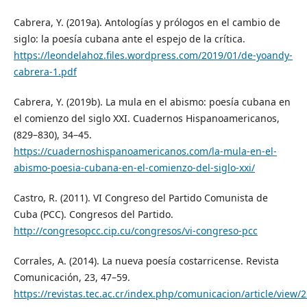
Cabrera, Y. (2019a). Antologías y prólogos en el cambio de
siglo: la poesía cubana ante el espejo de la crítica.
https://leondelahoz.files.wordpress.com/2019/01/de-yoandy-
cabrera-1.pdf
Cabrera, Y. (2019b). La mula en el abismo: poesía cubana en
el comienzo del siglo XXI. Cuadernos Hispanoamericanos,
(829–830), 34–45.
https://cuadernoshispanoamericanos.com/la-mula-en-el-
abismo-poesia-cubana-en-el-comienzo-del-siglo-xxi/
Castro, R. (2011). VI Congreso del Partido Comunista de
Cuba (PCC). Congresos del Partido.
http://congresopcc.cip.cu/congresos/vi-congreso-pcc
Corrales, A. (2014). La nueva poesía costarricense. Revista
Comunicación, 23, 47–59.
https://revistas.tec.ac.cr/index.php/comunicacion/article/view/