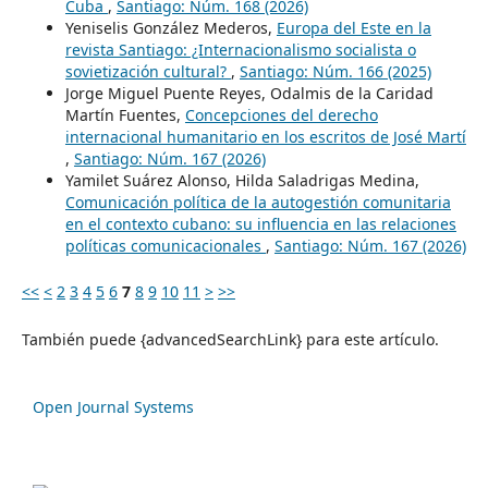
Cuba
,
Santiago: Núm. 168 (2026)
Yeniselis González Mederos,
Europa del Este en la
revista Santiago: ¿Internacionalismo socialista o
sovietización cultural?
,
Santiago: Núm. 166 (2025)
Jorge Miguel Puente Reyes, Odalmis de la Caridad
Martín Fuentes,
Concepciones del derecho
internacional humanitario en los escritos de José Martí
,
Santiago: Núm. 167 (2026)
Yamilet Suárez Alonso, Hilda Saladrigas Medina,
Comunicación política de la autogestión comunitaria
en el contexto cubano: su influencia en las relaciones
políticas comunicacionales
,
Santiago: Núm. 167 (2026)
<<
<
2
3
4
5
6
7
8
9
10
11
>
>>
También puede {advancedSearchLink} para este artículo.
Open Journal Systems