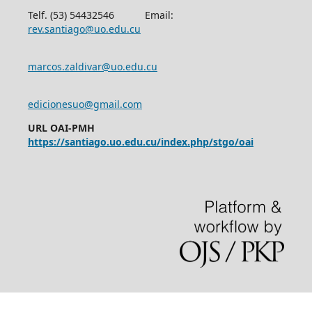
Telf. (53) 54432546 Email:
rev.santiago@uo.edu.cu
marcos.zaldivar@uo.edu.cu
edicionesuo@gmail.com
URL OAI-PMH
https://santiago.uo.edu.cu/index.php/stgo/oai