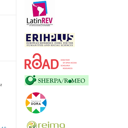
ez
 4.0
.