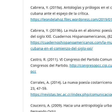
Cabrera, Y. (2019a). Antologías y prólogos en el 
cubana ante el espejo de la crítica.
https://leondelahoz.files.wordpress.com/2019/0
Cabrera, Y. (2019b). La mula en el abismo: poes
del siglo XXI. Cuadernos Hispanoamericanos, (82
https://cuadernoshispanoamericanos.com/la-mu
cubana-en-el-comienzo-del-siglo-xxi/
Castro, R. (2011). VI Congreso del Partido Comun
Congresos del Partido.
http://congresopcc.cip.c
pcc
Corrales, A. (2014). La nueva poesía costarricen
23, 47–59.
https://revistas.tec.ac.cr/index.php/comunicacio
Couceiro, A. (2009). Hacia una antropología ur
Fernando Ortiz.