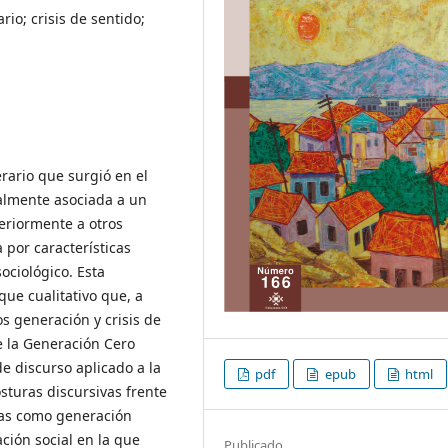
rio; crisis de sentido;
rario que surgió en el
ialmente asociada a un
eriormente a otros
 por características
ociológico. Esta
que cualitativo que, a
os generación y crisis de
de la Generación Cero
de discurso aplicado a la
pdf
epub
html
sturas discursivas frente
oras como generación
ación social en la que
Publicado