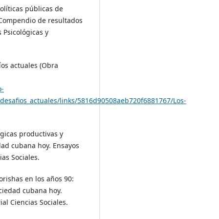
Políticas públicas de
n Compendio de resultados
 Psicológicas y
fíos actuales (Obra
o-
_desafios_actuales/links/5816d90508aeb720f6881767/Los-
ógicas productivas y
iedad cubana hoy. Ensayos
ias Sociales.
 orishas en los años 90:
ociedad cubana hoy.
ial Ciencias Sociales.