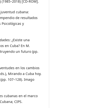
S) (1985–2018) [CD-ROM].
a juventud cubana:
Compendio de resultados
 Psicológicas y
dades: ¿Existe una
nos en Cuba? En M.
struyendo un futuro (pp.
uventudes en los cambios
Eds.), Mirando a Cuba hoy.
 (pp. 107–128). Imago
des cubanas en el marco
 Cubana; CIPS.