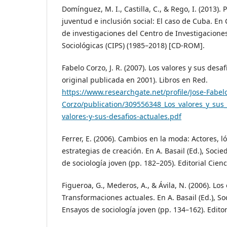
Domínguez, M. I., Castilla, C., & Rego, I. (2013). 
juventud e inclusión social: El caso de Cuba. E
de investigaciones del Centro de Investigaciones
Sociológicas (CIPS) (1985–2018) [CD-ROM].
Fabelo Corzo, J. R. (2007). Los valores y sus desa
original publicada en 2001). Libros en Red.
https://www.researchgate.net/profile/Jose-Fabel
Corzo/publication/309556348_Los_valores_y_sus
valores-y-sus-desafios-actuales.pdf
Ferrer, E. (2006). Cambios en la moda: Actores, l
estrategias de creación. En A. Basail (Ed.), Soc
de sociología joven (pp. 182–205). Editorial Cienc
Figueroa, G., Mederos, A., & Ávila, N. (2006). Los
Transformaciones actuales. En A. Basail (Ed.), S
Ensayos de sociología joven (pp. 134–162). Editor