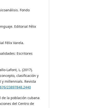
psicoanálisis. Fondo
enguaje. Editorial Félix
al Félix Varela.
cualidades: Escritores
lo-Lafont, L. (2017).
oncepto, clasificación y
 y millennials. Revista
21676/23897848.2440
l de la población cubana
aciones del Centro de