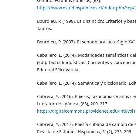
sentido. Estudios Públicos, (63).
https://www.estudiospublicos.cl/index.php/cep/
Bourdieu, P. (1998). La distinción: Criterios y bas
Taurus.
Bourdieu, P. (2007). El sentido práctico. Siglo XXI
Caballero, L. (2014). Modalidades semánticas del
(Ed.), Teoría lingüísticas: Corrientes y concepcio
Editorial Félix Varela.
Caballero, L. (2014). Semántica y diccionario. Edi
Cabrera, Y. (2016). Poiesis, taxonomías y años cer
Literatura Hispánica, (83), 200–217.
https://digitalcommons.providence.edu/inti/vol1
Cabrera, Y. (2017). Poesía cubana de cambio de s
Revista de Estudios Hispánicos, 51(2), 275–295.