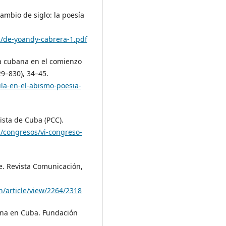
cambio de siglo: la poesía
1/de-yoandy-cabrera-1.pdf
ía cubana en el comienzo
9–830), 34–45.
la-en-el-abismo-poesia-
ista de Cuba (PCC).
u/congresos/vi-congreso-
se. Revista Comunicación,
n/article/view/2264/2318
bana en Cuba. Fundación