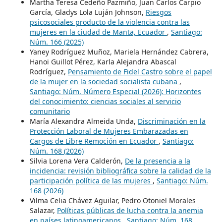
Martha Teresa Cedeño Pazmiño, Juan Carlos Carpio
García, Gladys Lola Luján Johnson,
Riesgos
psicosociales producto de la violencia contra las
mujeres en la ciudad de Manta, Ecuador
,
Santiago:
Núm. 166 (2025)
Yaney Rodríguez Muñoz, Mariela Hernández Cabrera,
Hanoi Guillot Pérez, Karla Alejandra Abascal
Rodríguez,
Pensamiento de Fidel Castro sobre el papel
de la mujer en la sociedad socialista cubana
,
Santiago: Núm. Número Especial (2026): Horizontes
del conocimiento: ciencias sociales al servicio
comunitario
María Alexandra Almeida Unda,
Discriminación en la
Protección Laboral de Mujeres Embarazadas en
Cargos de Libre Remoción en Ecuador
,
Santiago:
Núm. 168 (2026)
Silvia Lorena Vera Calderón,
De la presencia a la
incidencia: revisión bibliográfica sobre la calidad de la
participación política de las mujeres
,
Santiago: Núm.
168 (2026)
Vilma Celia Chávez Aguilar, Pedro Otoniel Morales
Salazar,
Políticas públicas de lucha contra la anemia
en países latinoamericanos
,
Santiago: Núm. 168