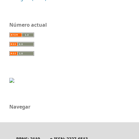
Número actual
Navegar
RPNS: 2119
e-ISSN: 2227-6513