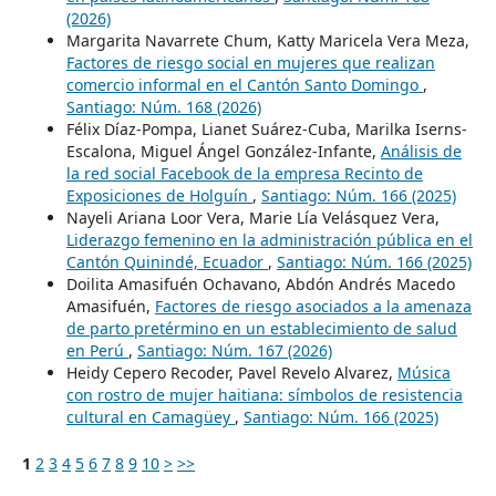
(2026)
Margarita Navarrete Chum, Katty Maricela Vera Meza,
Factores de riesgo social en mujeres que realizan
comercio informal en el Cantón Santo Domingo
,
Santiago: Núm. 168 (2026)
Félix Díaz-Pompa, Lianet Suárez-Cuba, Marilka Iserns-
Escalona, Miguel Ángel González-Infante,
Análisis de
la red social Facebook de la empresa Recinto de
Exposiciones de Holguín
,
Santiago: Núm. 166 (2025)
Nayeli Ariana Loor Vera, Marie Lía Velásquez Vera,
Liderazgo femenino en la administración pública en el
Cantón Quinindé, Ecuador
,
Santiago: Núm. 166 (2025)
Doilita Amasifuén Ochavano, Abdón Andrés Macedo
Amasifuén,
Factores de riesgo asociados a la amenaza
de parto pretérmino en un establecimiento de salud
en Perú
,
Santiago: Núm. 167 (2026)
Heidy Cepero Recoder, Pavel Revelo Alvarez,
Música
con rostro de mujer haitiana: símbolos de resistencia
cultural en Camagüey
,
Santiago: Núm. 166 (2025)
1
2
3
4
5
6
7
8
9
10
>
>>