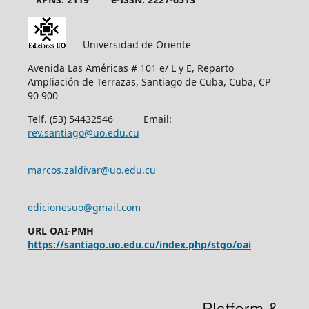
Universidad de Oriente
Avenida Las Américas # 101 e/ L y E, Reparto
Ampliación de Terrazas, Santiago de Cuba, Cuba, CP
90 900
Telf. (53) 54432546 Email:
rev.santiago@uo.edu.cu
marcos.zaldivar@uo.edu.cu
edicionesuo@gmail.com
URL OAI-PMH
https://santiago.uo.edu.cu/index.php/stgo/oai