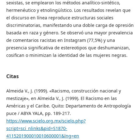
sexistas, se emplearon los métodos analítico-sintético,
hermenéutico y etnolingüístico. Los resultados revelan que
el discurso en línea reproduce estructuras sociales
discriminatorias, manifestando una doble carga de opresión
basada en raza y género. Se observó una mayor prevalencia
de comentarios racistas en Instagram (77,5%) y una
presencia significativa de estereotipos que deshumanizan,
cosifican o minimizan la identidad de las mujeres negras.
Citas
Almeida V., J. (1999). «Racismo, construcción nacional y
mestizaje», en Almeida V., J. (1999). El Racismo en las
Américas y el Caribe. Quito: Departamento de Antropología
puce / ABYA YALA, pp. 189-217.
https://www.scielo.org.mx/scielo.php?
script=sci_nlinks&pid=S1870-
4115201900010010600001&lng=en