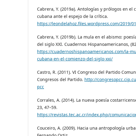
Cabrera, Y. (2019a). Antologías y prólogos en el 
cubana ante el espejo de la crítica.
https://leondelahoz.files.wordpress.com/2019/0
Cabrera, Y. (2019b). La mula en el abismo: poes
del siglo XXI. Cuadernos Hispanoamericanos, (82
https://cuadernoshispanoamericanos.com/la-mu
cubana-en-el-comienzo-del-siglo-xxi/
Castro, R. (2011). VI Congreso del Partido Comun
Congresos del Partido.
http://congresopcc.cip.c
pcc
Corrales, A. (2014). La nueva poesía costarricen
23, 47–59.
https://revistas.tec.ac.cr/index.php/comunicacio
Couceiro, A. (2009). Hacia una antropología ur
Fernando Ortiz.