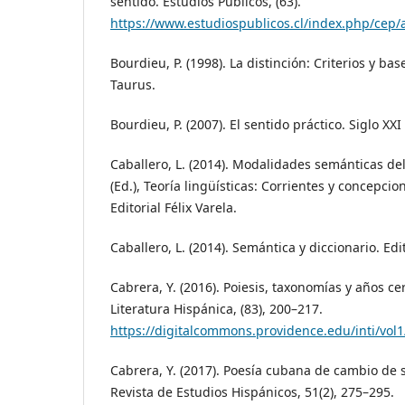
sentido. Estudios Públicos, (63).
https://www.estudiospublicos.cl/index.php/cep/
Bourdieu, P. (1998). La distinción: Criterios y bas
Taurus.
Bourdieu, P. (2007). El sentido práctico. Siglo XXI
Caballero, L. (2014). Modalidades semánticas del
(Ed.), Teoría lingüísticas: Corrientes y concepcio
Editorial Félix Varela.
Caballero, L. (2014). Semántica y diccionario. Edi
Cabrera, Y. (2016). Poiesis, taxonomías y años cer
Literatura Hispánica, (83), 200–217.
https://digitalcommons.providence.edu/inti/vol1
Cabrera, Y. (2017). Poesía cubana de cambio de s
Revista de Estudios Hispánicos, 51(2), 275–295.