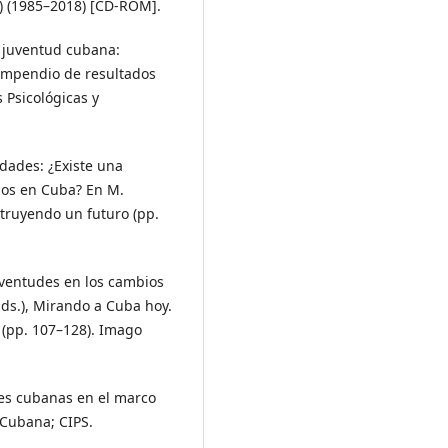
S) (1985–2018) [CD-ROM].
a juventud cubana:
Compendio de resultados
 Psicológicas y
dades: ¿Existe una
nos en Cuba? En M.
struyendo un futuro (pp.
uventudes en los cambios
Eds.), Mirando a Cuba hoy.
 (pp. 107–128). Imago
des cubanas en el marco
 Cubana; CIPS.