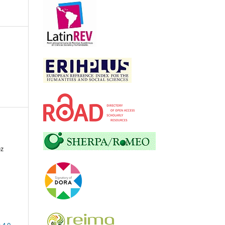
ez
 4.0
.