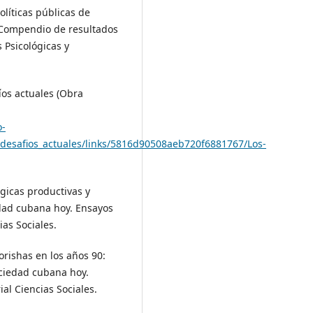
Políticas públicas de
n Compendio de resultados
 Psicológicas y
fíos actuales (Obra
o-
_desafios_actuales/links/5816d90508aeb720f6881767/Los-
ógicas productivas y
iedad cubana hoy. Ensayos
ias Sociales.
 orishas en los años 90:
ociedad cubana hoy.
ial Ciencias Sociales.