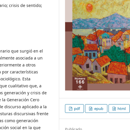
rio; crisis de sentido;
rario que surgió en el
ialmente asociada a un
eriormente a otros
 por características
ociológico. Esta
que cualitativo que, a
os generación y crisis de
de la Generación Cero
de discurso aplicado a la
pdf
epub
html
sturas discursivas frente
oras como generación
ación social en la que
Publicado