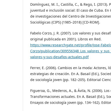
Domínguez, M. I., Castilla, C., & Rego, I. (2013). 
juventud e inclusión social: El caso de Cuba. E
de investigaciones del Centro de Investigaciones
Sociológicas (CIPS) (1985–2018) [CD-ROM].
Fabelo Corzo, J. R. (2007). Los valores y sus desa
original publicada en 2001). Libros en Red.
https://www.researchgate.net/profile/Jose-Fabel
Corzo/publication/309556348_Los_valores_y_sus
valores-y-sus-desafios-actuales.pdf
Ferrer, E. (2006). Cambios en la moda: Actores, l
estrategias de creación. En A. Basail (Ed.), Soc
de sociología joven (pp. 182–205). Editorial Cienc
Figueroa, G., Mederos, A., & Ávila, N. (2006). Los
Transformaciones actuales. En A. Basail (Ed.), S
Ensayos de sociología joven (pp. 134–162). Editor