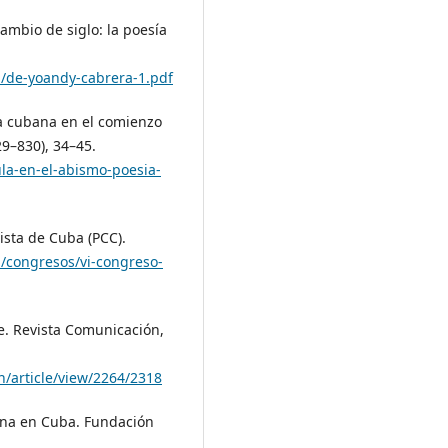
cambio de siglo: la poesía
1/de-yoandy-cabrera-1.pdf
ía cubana en el comienzo
9–830), 34–45.
la-en-el-abismo-poesia-
ista de Cuba (PCC).
u/congresos/vi-congreso-
se. Revista Comunicación,
n/article/view/2264/2318
bana en Cuba. Fundación