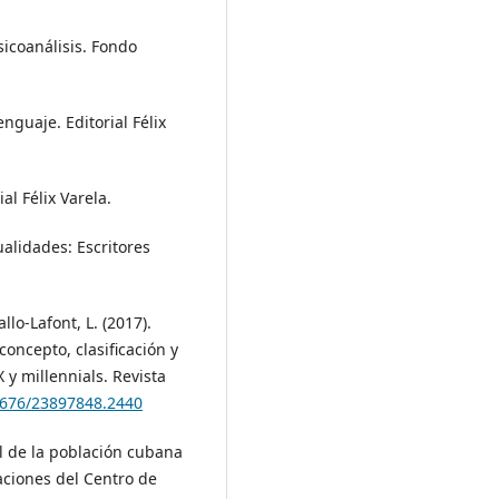
psicoanálisis. Fondo
enguaje. Editorial Félix
al Félix Varela.
cualidades: Escritores
lo-Lafont, L. (2017).
oncepto, clasificación y
 y millennials. Revista
21676/23897848.2440
l de la población cubana
aciones del Centro de