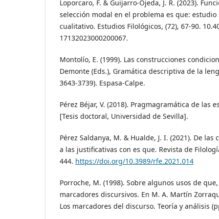
Loporcaro, F. & Guijarro-Ojeda, J. R. (2023). Func
selección modal en el problema es que: estudio s
cualitativo. Estudios Filológicos, (72), 67-90. 10.
17132023000200067.
Montolío, E. (1999). Las construcciones condicion
Demonte (Eds.), Gramática descriptiva de la lengu
3643-3739). Espasa-Calpe.
Pérez Béjar, V. (2018). Pragmagramática de las 
[Tesis doctoral, Universidad de Sevilla].
Pérez Saldanya, M. & Hualde, J. I. (2021). De las c
a las justificativas con es que. Revista de Filolog
444.
https://doi.org/10.3989/rfe.2021.014
Porroche, M. (1998). Sobre algunos usos de que,
marcadores discursivos. En M. A. Martín Zorraqui
Los marcadores del discurso. Teoría y análisis (p