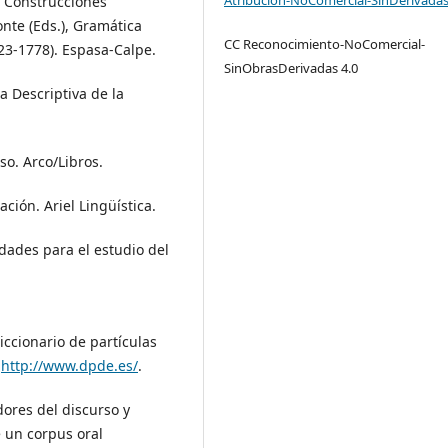
. Construcciones
nte (Eds.), Gramática
CC Reconocimiento-NoComercial-
723-1778). Espasa-Calpe.
SinObrasDerivadas 4.0
ca Descriptiva de la
uso. Arco/Libros.
ación. Ariel Lingüística.
idades para el estudio del
 Diccionario de partículas
.
http://www.dpde.es/
.
ores del discurso y
 un corpus oral