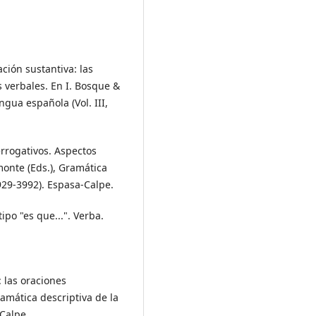
ción sustantiva: las
verbales. En I. Bosque &
ngua española (Vol. III,
errogativos. Aspectos
onte (Eds.), Gramática
3929-3992). Espasa-Calpe.
ipo "es que...". Verba.
: las oraciones
ramática descriptiva de la
-Calpe.