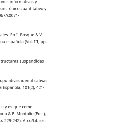
iones informativas y
incrónico cuantitativo y
4067/s0071-
ales. En I. Bosque & V.
a española (Vol. III, pp.
estructuras suspendidas
opulativas identificativas
ía Española, 101(2), 421-
 si y es que como
no & E. Montolío (Eds.),
p. 229-242). Arco/Libros.