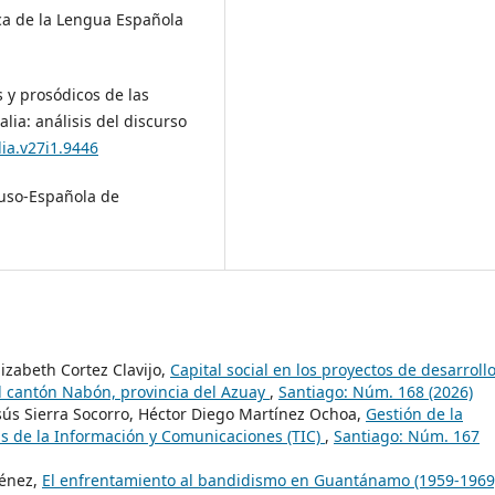
ca de la Lengua Española
 y prosódicos de las
lia: análisis del discurso
lia.v27i1.9446
 Luso-Española de
izabeth Cortez Clavijo,
Capital social en los proyectos de desarroll
l cantón Nabón, provincia del Azuay
,
Santiago: Núm. 168 (2026)
esús Sierra Socorro, Héctor Diego Martínez Ochoa,
Gestión de la
ías de la Información y Comunicaciones (TIC)
,
Santiago: Núm. 167
ménez,
El enfrentamiento al bandidismo en Guantánamo (1959-196