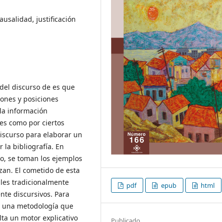
usalidad, justificación
 del discurso de es que
iones y posiciones
 la información
es como por ciertos
iscurso para elaborar un
 la bibliografía. En
to, se toman los ejemplos
izan. El cometido de esta
ales tradicionalmente
pdf
epub
html
nte discursivos. Para
de una metodología que
lta un motor explicativo
Publicado