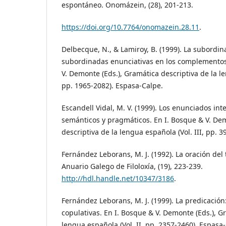
espontáneo. Onomázein, (28), 201-213.
https://doi.org/10.7764/onomazein.28.11
.
Delbecque, N., & Lamiroy, B. (1999). La subordina
subordinadas enunciativas en los complementos 
V. Demonte (Eds.), Gramática descriptiva de la le
pp. 1965-2082). Espasa-Calpe.
Escandell Vidal, M. V. (1999). Los enunciados int
semánticos y pragmáticos. En I. Bosque & V. Dem
descriptiva de la lengua española (Vol. III, pp. 
Fernández Leborans, M. J. (1992). La oración del t
Anuario Galego de Filoloxía, (19), 223-239.
http://hdl.handle.net/10347/3186
.
Fernández Leborans, M. J. (1999). La predicación
copulativas. En I. Bosque & V. Demonte (Eds.), G
lengua española (Vol. II, pp. 2357-2460). Espasa