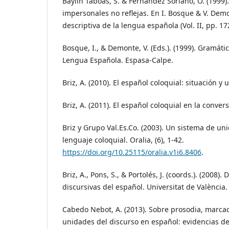
Baylín Táboas, S. & Fernández Soriano, O. (1999)
impersonales no reflejas. En I. Bosque & V. Demo
descriptiva de la lengua española (Vol. II, pp. 1
Bosque, I., & Demonte, V. (Eds.). (1999). Gramáti
Lengua Española. Espasa-Calpe.
Briz, A. (2010). El español coloquial: situación y 
Briz, A. (2011). El español coloquial en la convers
Briz y Grupo Val.Es.Co. (2003). Un sistema de un
lenguaje coloquial. Oralia, (6), 1-42.
https://doi.org/10.25115/oralia.v1i6.8406
.
Briz, A., Pons, S., & Portolés, J. (coords.). (2008).
discursivas del español. Universitat de València
Cabedo Nebot, A. (2013). Sobre prosodia, marcad
unidades del discurso en español: evidencias de