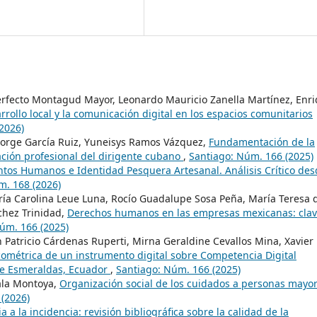
Perfecto Montagud Mayor, Leonardo Mauricio Zanella Martínez, Enr
arrollo local y la comunicación digital en los espacios comunitarios
2026)
, Jorge García Ruiz, Yuneisys Ramos Vázquez,
Fundamentación de la
ación profesional del dirigente cubano
,
Santiago: Núm. 166 (2025)
tos Humanos e Identidad Pesquera Artesanal. Análisis Crítico des
m. 168 (2026)
ía Carolina Leue Luna, Rocío Guadalupe Sosa Peña, María Teresa 
chez Trinidad,
Derechos humanos en las empresas mexicanas: cla
úm. 166 (2025)
 Patricio Cárdenas Ruperti, Mirna Geraldine Cevallos Mina, Xavier
cométrica de un instrumento digital sobre Competencia Digital
 de Esmeraldas, Ecuador
,
Santiago: Núm. 166 (2025)
ala Montoya,
Organización social de los cuidados a personas mayo
(2026)
a a la incidencia: revisión bibliográfica sobre la calidad de la