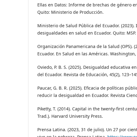
Ellas en Datos: Informe de brechas de género en
Quito: Ministerio de Producción.
Ministerio de Salud Pública del Ecuador. (2023). 
desigualdades en salud en Ecuador. Quito: MSP.
Organización Panamericana de la Salud (OPS). (20
Ecuador. En Salud en las Américas. Washington, 
Oviedo, P. B. S. (2025). Desigualdad educativa e
del Ecuador. Revista de Educación, 45(2), 123–14
Paucar, G. B. R. (2025). Eficacia de políticas públ
reducir la desigualdad en Ecuador. Revista Cienci
Piketty, T. (2014). Capital in the twenty-first ce
Trad.). Harvard University Press.
Prensa Latina. (2023, 31 de julio). Un 27 por cie
vive en la pobreza. Prensa Latina.
https://www.p