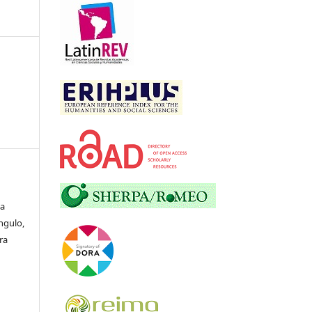
ia
ngulo,
ra