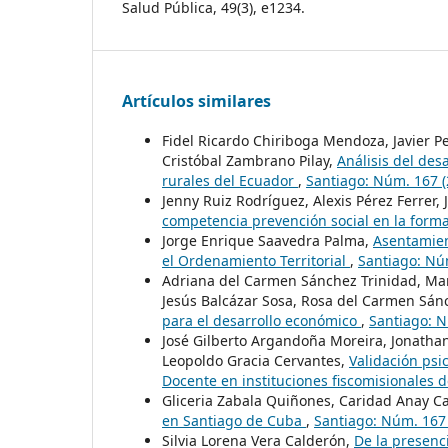
Salud Pública, 49(3), e1234.
Artículos similares
Fidel Ricardo Chiriboga Mendoza, Javier 
Cristóbal Zambrano Pilay,
Análisis del des
rurales del Ecuador
,
Santiago: Núm. 167 (
Jenny Ruiz Rodríguez, Alexis Pérez Ferrer
competencia prevención social en la form
Jorge Enrique Saavedra Palma,
Asentamien
el Ordenamiento Territorial
,
Santiago: Nú
Adriana del Carmen Sánchez Trinidad, Mar
Jesús Balcázar Sosa, Rosa del Carmen Sán
para el desarrollo económico
,
Santiago: N
José Gilberto Argandoña Moreira, Jonathan
Leopoldo Gracia Cervantes,
Validación psi
Docente en instituciones fiscomisionales
Gliceria Zabala Quiñones, Caridad Anay C
en Santiago de Cuba
,
Santiago: Núm. 167 
Silvia Lorena Vera Calderón,
De la presenci