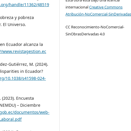
al.org/handle/11362/48519
internacional
Creative Commons
Atribución-NoComercial-SinDerivadas
 pobreza y pobreza
 El Universo.
CC Reconocimiento-NoComercial-
SinObrasDerivadas 4.0
 en Ecuador alcanza la
://www.revistagestion.ec
dez-Gutiérrez, M. (2024).
isparities in Ecuador?
org/10.1038/s41598-024-
. (2023). Encuesta
ENEMDU) – Diciembre
.gob.ec/documentos/web-
aboral.pdf