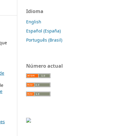
Idioma
English
Español (España)
Português (Brasil)
ique
Número actual
de
de
ve
res