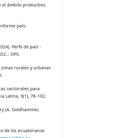
 el ámbito productivo.
Informe país:
24). Perfil de país -
D.C.: OPS.
n zonas rurales y urbanas
5.
icas sectoriales para
a Latina, 9(1), 78–102.
ntury (A. Goldhammer,
nto de los ecuatorianos
rensa-latina.cu