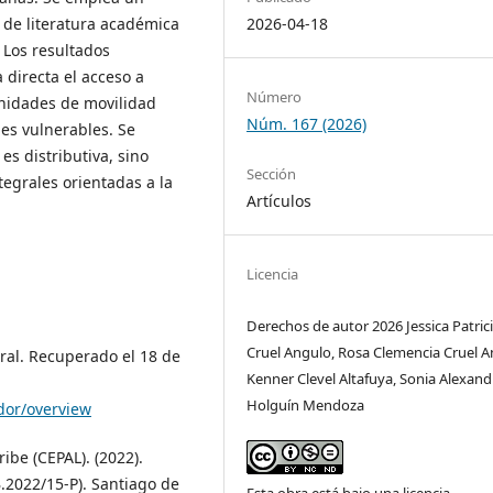
2026-04-18
 de literatura académica
. Los resultados
directa el acceso a
Número
unidades de movilidad
Núm. 167 (2026)
nes vulnerables. Se
s distributiva, sino
Sección
ntegrales orientadas a la
Artículos
Licencia
Derechos de autor 2026 Jessica Patric
Cruel Angulo, Rosa Clemencia Cruel A
ral. Recuperado el 18 de
Kenner Clevel Altafuya, Sonia Alexand
Holguín Mendoza
dor/overview
ibe (CEPAL). (2022).
.2022/15-P). Santiago de
Esta obra está bajo una licencia