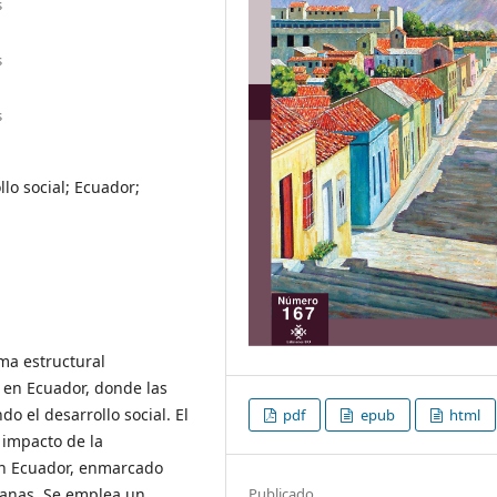
s
s
s
lo social; Ecuador;
ma estructural
 en Ecuador, donde las
 el desarrollo social. El
pdf
epub
html
 impacto de la
en Ecuador, enmarcado
Publicado
canas. Se emplea un