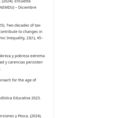
. (2024). Encuesta
ENEMDU) – Diciembre
025). Two decades of tax-
contribute to changes in
ic Inequality, 23(1), 45–
pobreza y pobreza extrema
d y carencias persisten
c
proach for the age of
adística Educativa 2023.
rsiones y Pesca. (2024).