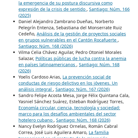
la emergencia de su postura discursiva como
expresión de la crisis de sentido
,
Santiago: Núm. 166
(2025)
Daniel Alejandro Zambrano Dueñas, Norberto
Pelegrín Entenza, Sebastiana del Monserrate Ruiz
Cedeño,
Análisis de la gestión de proyectos sociales
en grupos vulnerables en el Cantón Rocafuerte
,
Santiago: Núm. 168 (2026)
Vilma Celia Chávez Aguilar, Pedro Otoniel Morales
Salazar,
Políticas públicas de lucha contra la anemia
en países latinoamericanos
,
Santiago: Núm. 168
(2026)
Yoelis Cardoso Arias,
La prevención social de
conductas de riesgo delictivo en los jóvenes. Un
análisis integral
,
Santiago: Núm. 167 (2026)
Sandro Felipe Acosta Mesa, Jorge Félix Quintana Cala,
Yasniel Sánchez Suárez, Esteban Rodríguez Torres,
Economía circular, ciencia, tecnología y sociedad:
marco para los desafíos ambientales del sector
hotelero cubano
,
Santiago: Núm. 168 (2026)
Nancy Evelyn Rodríguez Ornelas, Román Cabral
Correa, José Luis Aguilera Amaro,
La familia