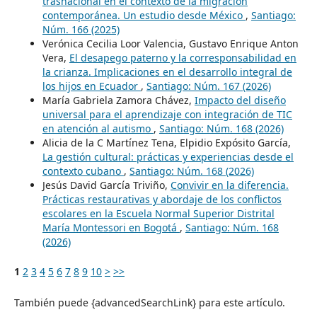
trasnacional en el contexto de la migración
contemporánea. Un estudio desde México
,
Santiago:
Núm. 166 (2025)
Verónica Cecilia Loor Valencia, Gustavo Enrique Anton
Vera,
El desapego paterno y la corresponsabilidad en
la crianza. Implicaciones en el desarrollo integral de
los hijos en Ecuador
,
Santiago: Núm. 167 (2026)
María Gabriela Zamora Chávez,
Impacto del diseño
universal para el aprendizaje con integración de TIC
en atención al autismo
,
Santiago: Núm. 168 (2026)
Alicia de la C Martínez Tena, Elpidio Expósito García,
La gestión cultural: prácticas y experiencias desde el
contexto cubano
,
Santiago: Núm. 168 (2026)
Jesús David García Triviño,
Convivir en la diferencia.
Prácticas restaurativas y abordaje de los conflictos
escolares en la Escuela Normal Superior Distrital
María Montessori en Bogotá
,
Santiago: Núm. 168
(2026)
1
2
3
4
5
6
7
8
9
10
>
>>
También puede {advancedSearchLink} para este artículo.