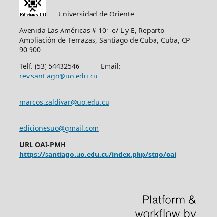
Universidad de Oriente
Avenida Las Américas # 101 e/ L y E, Reparto
Ampliación de Terrazas, Santiago de Cuba, Cuba, CP
90 900
Telf. (53) 54432546 Email:
rev.santiago@uo.edu.cu
marcos.zaldivar@uo.edu.cu
edicionesuo@gmail.com
URL OAI-PMH
https://santiago.uo.edu.cu/index.php/stgo/oai