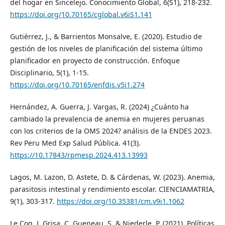
del hogar en Sincelejo. Conocimiento Global, 6(S1), 218-232.
https://doi.org/10.70165/cglobal.v6iS1.141
Gutiérrez, J., & Barrientos Monsalve, E. (2020). Estudio de
gestión de los niveles de planificación del sistema último
planificador en proyecto de construcción. Enfoque
Disciplinario, 5(1), 1-15.
https://doi.org/10.70165/enfdis.v5i1.274
Hernández, A. Guerra, J. Vargas, R. (2024) ¿Cuánto ha
cambiado la prevalencia de anemia en mujeres peruanas
con los criterios de la OMS 2024? análisis de la ENDES 2023.
Rev Peru Med Exp Salud Pública. 41(3).
https://10.17843/rpmesp.2024.413.13993
Lagos, M. Lazon, D. Astete, D. & Cárdenas, W. (2023). Anemia,
parasitosis intestinal y rendimiento escolar. CIENCIAMATRIA,
9(1), 303-317.
https://doi.org/10.35381/cm.v9i1.1062
Le Coq, J. Grisa, C. Gueneau, S. & Niederle, P. (2021). Políticas