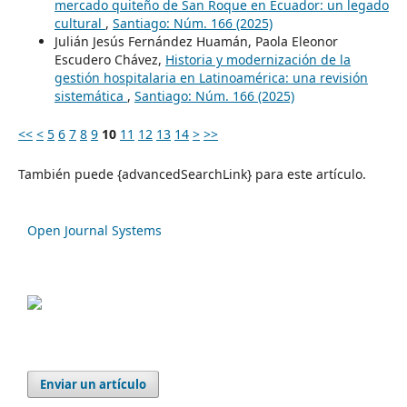
mercado quiteño de San Roque en Ecuador: un legado
cultural
,
Santiago: Núm. 166 (2025)
Julián Jesús Fernández Huamán, Paola Eleonor
Escudero Chávez,
Historia y modernización de la
gestión hospitalaria en Latinoamérica: una revisión
sistemática
,
Santiago: Núm. 166 (2025)
<<
<
5
6
7
8
9
10
11
12
13
14
>
>>
También puede {advancedSearchLink} para este artículo.
Open Journal Systems
Enviar un artículo