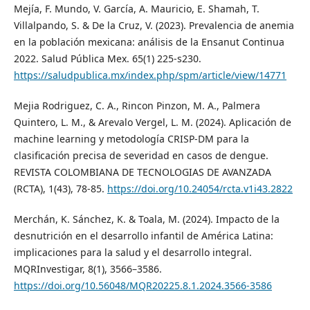
Mejía, F. Mundo, V. García, A. Mauricio, E. Shamah, T.
Villalpando, S. & De la Cruz, V. (2023). Prevalencia de anemia
en la población mexicana: análisis de la Ensanut Continua
2022. Salud Pública Mex. 65(1) 225-s230.
https://saludpublica.mx/index.php/spm/article/view/14771
Mejia Rodriguez, C. A., Rincon Pinzon, M. A., Palmera
Quintero, L. M., & Arevalo Vergel, L. M. (2024). Aplicación de
machine learning y metodología CRISP-DM para la
clasificación precisa de severidad en casos de dengue.
REVISTA COLOMBIANA DE TECNOLOGIAS DE AVANZADA
(RCTA), 1(43), 78-85.
https://doi.org/10.24054/rcta.v1i43.2822
Merchán, K. Sánchez, K. & Toala, M. (2024). Impacto de la
desnutrición en el desarrollo infantil de América Latina:
implicaciones para la salud y el desarrollo integral.
MQRInvestigar, 8(1), 3566–3586.
https://doi.org/10.56048/MQR20225.8.1.2024.3566-3586