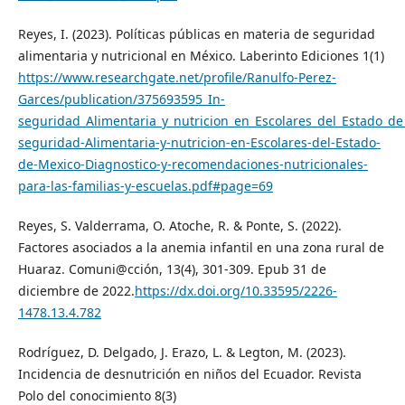
Reyes, I. (2023). Políticas públicas en materia de seguridad
alimentaria y nutricional en México. Laberinto Ediciones 1(1)
https://www.researchgate.net/profile/Ranulfo-Perez-
Garces/publication/375693595_In-
seguridad_Alimentaria_y_nutricion_en_Escolares_del_Estado_d
seguridad-Alimentaria-y-nutricion-en-Escolares-del-Estado-
de-Mexico-Diagnostico-y-recomendaciones-nutricionales-
para-las-familias-y-escuelas.pdf#page=69
Reyes, S. Valderrama, O. Atoche, R. & Ponte, S. (2022).
Factores asociados a la anemia infantil en una zona rural de
Huaraz. Comuni@cción, 13(4), 301-309. Epub 31 de
diciembre de 2022.
https://dx.doi.org/10.33595/2226-
1478.13.4.782
Rodríguez, D. Delgado, J. Erazo, L. & Legton, M. (2023).
Incidencia de desnutrición en niños del Ecuador. Revista
Polo del conocimiento 8(3)