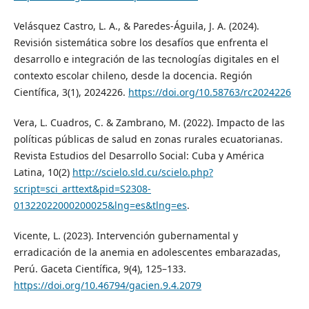
Velásquez Castro, L. A., & Paredes-Águila, J. A. (2024).
Revisión sistemática sobre los desafíos que enfrenta el
desarrollo e integración de las tecnologías digitales en el
contexto escolar chileno, desde la docencia. Región
Científica, 3(1), 2024226.
https://doi.org/10.58763/rc2024226
Vera, L. Cuadros, C. & Zambrano, M. (2022). Impacto de las
políticas públicas de salud en zonas rurales ecuatorianas.
Revista Estudios del Desarrollo Social: Cuba y América
Latina, 10(2)
http://scielo.sld.cu/scielo.php?
script=sci_arttext&pid=S2308-
01322022000200025&lng=es&tlng=es
.
Vicente, L. (2023). Intervención gubernamental y
erradicación de la anemia en adolescentes embarazadas,
Perú. Gaceta Científica, 9(4), 125–133.
https://doi.org/10.46794/gacien.9.4.2079