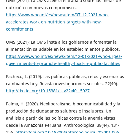
OMS (2021): La OMS acelera el trabajo sobre las metas de
nutrición con nuevos compromisos.
https://www.who.int/es/news/item/07-12-2021-who-
accelerates-work-on-nutrition-targets-with-new-
commitments
OMS (2021): La OMS insta a los gobiernos a fomentar la
alimentación saludable en los establecimientos públicos.
https://www.who.int/es/news/item/12-01-2021-who-urges-
governments-to-promote-healthy-food-in-public-facilities
Pacheco, L. (2019). Las políticas públicas, retos y escenarios
cambiantes hoy. Revista investigaciones sociales, 22(40).
http://dx.doi.org/10.15381/is.v22i40.15927
Palma, H. (2020). Neoliberalismo, biocomunicabilidad y la
producción de ciudadanos salubres e insalubres. Un
análisis a partir de las políticas contra la anemia vistas
desde la Amazonía Peruana. Anthropologica, 38(44), 131-
156.
https://doi.org/10.18800/anthropologica.202001.006