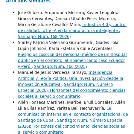
Artículos similares
José Gilberto Argandoña Moreira, Xavier Leopoldo
Gracia Cervantes, Damian Ubaldo Perez Moreira,
Mirna Geraldine Cevallos Mina,
Industria 4.0 y control
de calidad: IoT e IA en la manufactura inteligente
,
Santiago: Núm. 168 (2026)
Shirley Patricia Valeriano Gurumendi , Gladys Lola
Luján Johnson, Karla Estefanía Calle Arcentales,
Riesgo psicosocial del personal médico de un hospital
público en el contexto latinoamericano: caso Ecuador
y Perú
,
Santiago: Núm. 166 (2025)
Manuel de Jesús Verdecia Tamayo,
Inteligencia
Artificial y Teoría Política. Una investigación desde la
innovación educativa
,
Santiago: Núm. Número
Especial (2026): Horizontes del conocimiento: ciencias
sociales al servicio comunitario
Ailén Fonseca Martínez, Maribel Brull González, Ailén
Lilia Elías Ramírez, Yaritza Bell Hechavarría,
La
comunicación interna en el contexto organizacional de
Santiago de Cuba
,
Santiago: Núm. Número Especial
(2026): Horizontes del conocimiento: ciencias sociales
al servicio comunitario