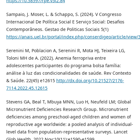
https://10.58597/rpe.v3i2.84
Sampaio, J. Moser, L. & Schappo, S. (2024). V Congresso
Internacional De Política Social E Serviço Social: Desafios
Contemporâneos. Gestao de Politicas Sociais 5(1)
https://anais.uel.br/portal/index.php/conserdigeo/article/view/
Serenini M, Poblacion A, Serenini R, Mota HJ, Teixeira LG,
Toloni MH de A. (2022). Anemia ferropriva entre
adolescentes participantes do programa bolsa família:
análise à luz das condicionalidades de saúde. Rev Contexto
& Saúde. 22(45) e12615
http://dx.doi.org/10.21527/2176-
7114.2022.45.12615
Stevens GA, Beal T, Mbuya MNN, Luo H, Neufeld LM; Global
Micronutrient Deficiencies Research Group. Micronutrient
deficiencies among preschool-aged children and women of
reproductive age worldwide: a pooled analysis of individual-
level data from population-representative surveys. Lancet
Glob Health. 2022 Nov;10(11):e1590-e1599.