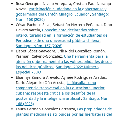
Rosa Georgina Nivelo Antepara, Cristian Paul Naranjo
Navas,
Participación ciudadana en la gobernanza y
gobermedia del Cantón Milagro, Ecuador
,
Santiago:
Núm. 168 (2026)
César Pacheco Silva, Sebastián Herrera Peñaloza, Dino
Devoto Varela,
Conocimiento declarativo sobre
interculturalidad en la formación de estudiantes de
Periodismo de una universidad pública chilena
,
Santiago: Núm. 167 (2026)
Lisbet López-Saavedra, Erik Ridel González-Remón,
Yasmani Calviño-González,
Una herramienta para la
atención gubernamental a las vulnerabilidades desde
las políticas públicas
,
Santiago: 2022: Número
Especial 75UO
Eliannys Zamora Arevalo, Aymée Rodríguez Aradas,
Darío Alejandro Oña Acosta,
La filosofía como
competencia transversal en la Educación Superior
cubana: respuesta crítica a los desafíos de la
postverdad y la inteligencia artificial
,
Santiago: Núm.
168 (2026)
Laura Carmen González Carranza,
Las propiedades de
plantas medicinales atribuidas por las hierbateras del