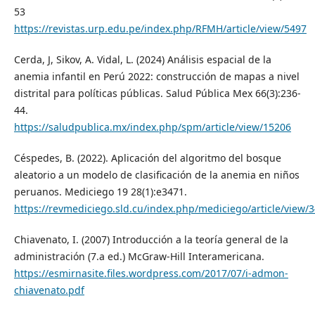
53
https://revistas.urp.edu.pe/index.php/RFMH/article/view/5497
Cerda, J, Sikov, A. Vidal, L. (2024) Análisis espacial de la
anemia infantil en Perú 2022: construcción de mapas a nivel
distrital para políticas públicas. Salud Pública Mex 66(3):236-
44.
https://saludpublica.mx/index.php/spm/article/view/15206
Céspedes, B. (2022). Aplicación del algoritmo del bosque
aleatorio a un modelo de clasificación de la anemia en niños
peruanos. Mediciego 19 28(1):e3471.
https://revmediciego.sld.cu/index.php/mediciego/article/view/
Chiavenato, I. (2007) Introducción a la teoría general de la
administración (7.a ed.) McGraw-Hill Interamericana.
https://esmirnasite.files.wordpress.com/2017/07/i-admon-
chiavenato.pdf