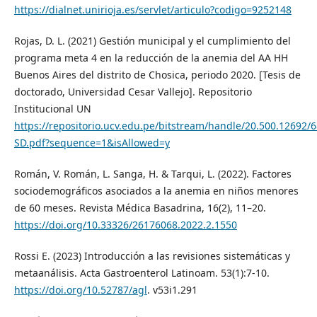
https://dialnet.unirioja.es/servlet/articulo?codigo=9252148
Rojas, D. L. (2021) Gestión municipal y el cumplimiento del
programa meta 4 en la reducción de la anemia del AA HH
Buenos Aires del distrito de Chosica, periodo 2020. [Tesis de
doctorado, Universidad Cesar Vallejo]. Repositorio
Institucional UN
https://repositorio.ucv.edu.pe/bitstream/handle/20.500.12692/
SD.pdf?sequence=1&isAllowed=y
Román, V. Román, L. Sanga, H. & Tarqui, L. (2022). Factores
sociodemográficos asociados a la anemia en niños menores
de 60 meses. Revista Médica Basadrina, 16(2), 11–20.
https://doi.org/10.33326/26176068.2022.2.1550
Rossi E. (2023) Introducción a las revisiones sistemáticas y
metaanálisis. Acta Gastroenterol Latinoam. 53(1):7-10.
https://doi.org/10.52787/agl
. v53i1.291