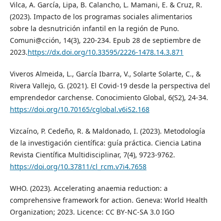
Vilca, A. García, Lipa, B. Calancho, L. Mamani, E. & Cruz, R.
(2023). Impacto de los programas sociales alimentarios
sobre la desnutrición infantil en la región de Puno.
Comuni@cción, 14(3), 220-234. Epub 28 de septiembre de
2023.
https://dx.doi.org/10.33595/2226-1478.14.3.871
Viveros Almeida, L., García Ibarra, V., Solarte Solarte, C., &
Rivera Vallejo, G. (2021). El Covid-19 desde la perspectiva del
emprendedor carchense. Conocimiento Global, 6(S2), 24-34.
https://doi.org/10.70165/cglobal.v6iS2.168
Vizcaíno, P. Cedeño, R. & Maldonado, I. (2023). Metodología
de la investigación científica: guía práctica. Ciencia Latina
Revista Científica Multidisciplinar, 7(4), 9723-9762.
https://doi.org/10.37811/cl_rcm.v7i4.7658
WHO. (2023). Accelerating anaemia reduction: a
comprehensive framework for action. Geneva: World Health
Organization; 2023. Licence: CC BY-NC-SA 3.0 IGO