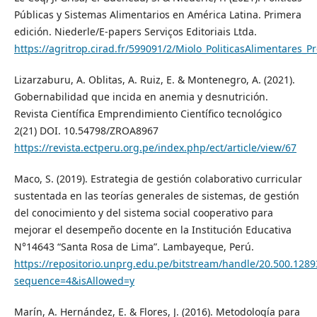
Públicas y Sistemas Alimentarios en América Latina. Primera
edición. Niederle/E-papers Serviços Editoriais Ltda.
https://agritrop.cirad.fr/599091/2/Miolo_PoliticasAlimentares_P
Lizarzaburu, A. Oblitas, A. Ruiz, E. & Montenegro, A. (2021).
Gobernabilidad que incida en anemia y desnutrición.
Revista Científica Emprendimiento Científico tecnológico
2(21) DOI. 10.54798/ZROA8967
https://revista.ectperu.org.pe/index.php/ect/article/view/67
Maco, S. (2019). Estrategia de gestión colaborativo curricular
sustentada en las teorías generales de sistemas, de gestión
del conocimiento y del sistema social cooperativo para
mejorar el desempeño docente en la Institución Educativa
N°14643 “Santa Rosa de Lima”. Lambayeque, Perú.
https://repositorio.unprg.edu.pe/bitstream/handle/20.500.128
sequence=4&isAllowed=y
Marín, A. Hernández, E. & Flores, J. (2016). Metodología para