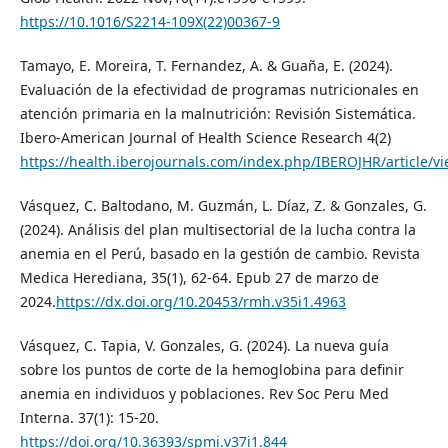
https://10.1016/S2214-109X(22)00367-9
Tamayo, E. Moreira, T. Fernandez, A. & Guaña, E. (2024).
Evaluación de la efectividad de programas nutricionales en
atención primaria en la malnutrición: Revisión Sistemática.
Ibero-American Journal of Health Science Research 4(2)
https://health.iberojournals.com/index.php/IBEROJHR/article/v
Vásquez, C. Baltodano, M. Guzmán, L. Díaz, Z. & Gonzales, G.
(2024). Análisis del plan multisectorial de la lucha contra la
anemia en el Perú, basado en la gestión de cambio. Revista
Medica Herediana, 35(1), 62-64. Epub 27 de marzo de
2024.
https://dx.doi.org/10.20453/rmh.v35i1.4963
Vásquez, C. Tapia, V. Gonzales, G. (2024). La nueva guía
sobre los puntos de corte de la hemoglobina para definir
anemia en individuos y poblaciones. Rev Soc Peru Med
Interna. 37(1): 15-20.
https://doi.org/10.36393/spmi.v37i1.844