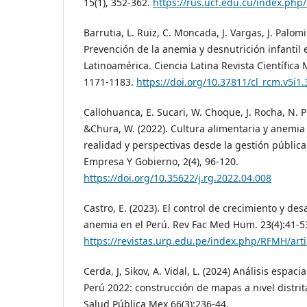
15(1), 352-362.
https://rus.ucf.edu.cu/index.php/
Barrutia, L. Ruiz, C. Moncada, J. Vargas, J. Palomi
Prevención de la anemia y desnutrición infantil 
Latinoamérica. Ciencia Latina Revista Científica Mu
1171-1183.
https://doi.org/10.37811/cl_rcm.v5i1.
Callohuanca, E. Sucari, W. Choque, J. Rocha, N. P
&Chura, W. (2022). Cultura alimentaria y anemia 
realidad y perspectivas desde la gestión pública
Empresa Y Gobierno, 2(4), 96-120.
https://doi.org/10.35622/j.rg.2022.04.008
Castro, E. (2023). El control de crecimiento y des
anemia en el Perú. Rev Fac Med Hum. 23(4):41-5
https://revistas.urp.edu.pe/index.php/RFMH/arti
Cerda, J, Sikov, A. Vidal, L. (2024) Análisis espaci
Perú 2022: construcción de mapas a nivel distrita
Salud Pública Mex 66(3):236-44.