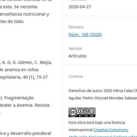
2026-04-27
 esta. Se necesita
 enseñanza nutricional y
leo de todo.
Número
Núm. 168 (2026)
Sección
Artículos
 A. D, G. Gómez, C. Mejía,
 de anemia en niños
Licencia
pitalaria, 40 (1), 19-27
Derechos de autor 2026 Vilma Celia C
22). Fragmentação
Aguilar, Pedro Otoniel Morales Salaza
bater a Anemia. Revista
.
Esta obra está bajo una licencia
internacional
Creative Commons
nica y desarrollo ponderal
Atribución-NoComercial-SinDerivadas