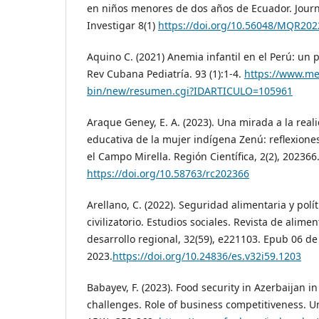
en niños menores de dos años de Ecuador. Journ
Investigar 8(1)
https://doi.org/10.56048/MQR202
Aquino C. (2021) Anemia infantil en el Perú: un
Rev Cubana Pediatría. 93 (1):1-4.
https://www.me
bin/new/resumen.cgi?IDARTICULO=105961
Araque Geney, E. A. (2023). Una mirada a la rea
educativa de la mujer indígena Zenú: reflexion
el Campo Mirella. Región Científica, 2(2), 202366
https://doi.org/10.58763/rc202366
Arellano, C. (2022). Seguridad alimentaria y polí
civilizatorio. Estudios sociales. Revista de ali
desarrollo regional, 32(59), e221103. Epub 06 d
2023.
https://doi.org/10.24836/es.v32i59.1203
Babayev, F. (2023). Food security in Azerbaijan in
challenges. Role of business competitiveness. U