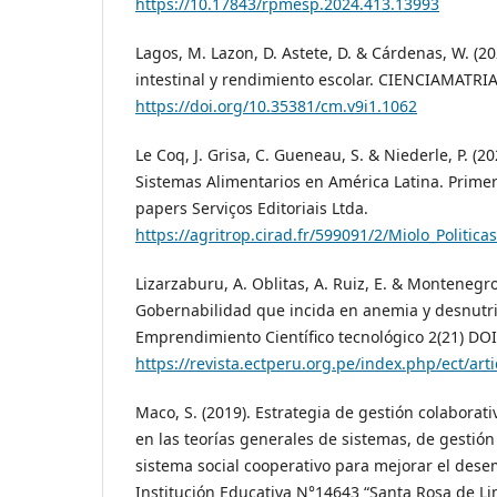
https://10.17843/rpmesp.2024.413.13993
Lagos, M. Lazon, D. Astete, D. & Cárdenas, W. (20
intestinal y rendimiento escolar. CIENCIAMATRIA,
https://doi.org/10.35381/cm.v9i1.1062
Le Coq, J. Grisa, C. Gueneau, S. & Niederle, P. (20
Sistemas Alimentarios en América Latina. Primer
papers Serviços Editoriais Ltda.
https://agritrop.cirad.fr/599091/2/Miolo_Politic
Lizarzaburu, A. Oblitas, A. Ruiz, E. & Montenegro,
Gobernabilidad que incida en anemia y desnutric
Emprendimiento Científico tecnológico 2(21) D
https://revista.ectperu.org.pe/index.php/ect/arti
Maco, S. (2019). Estrategia de gestión colaborat
en las teorías generales de sistemas, de gestión
sistema social cooperativo para mejorar el des
Institución Educativa N°14643 “Santa Rosa de L