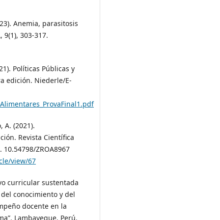
23). Anemia, parasitosis
 9(1), 303-317.
21). Políticas Públicas y
a edición. Niederle/E-
asAlimentares_ProvaFinal1.pdf
 A. (2021).
ión. Revista Científica
OI. 10.54798/ZROA8967
cle/view/67
ivo curricular sustentada
 del conocimiento y del
empeño docente en la
ima”. Lambayeque, Perú.