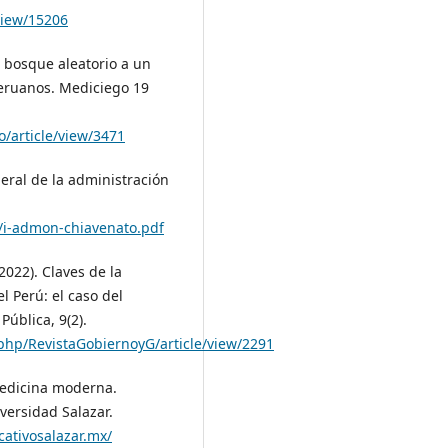
view/15206
l bosque aleatorio a un
peruanos. Mediciego 19
o/article/view/3471
neral de la administración
7/i-admon-chiavenato.pdf
2022). Claves de la
l Perú: el caso del
ública, 9(2).
.php/RevistaGobiernoyG/article/view/2291
medicina moderna.
versidad Salazar.
cativosalazar.mx/