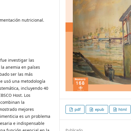
ementación nutricional.
 fue investigar las
 la anemia en países
bado ser las más
 Se usó una metodología
istemática, incluyendo 40
 EBSCO Host. Los
 combinan la
 mostrado mejores
pdf
epub
html
alimenticia es un problema
esaria e indispensable
Publicado
na función esencial en la