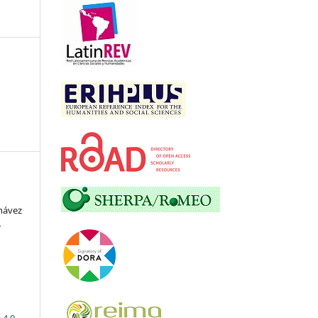
hávez
r
 4.0
.