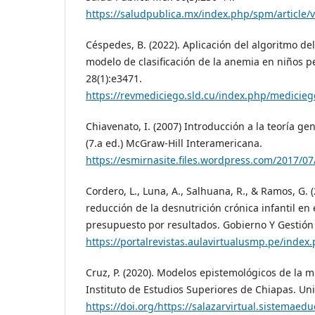
https://saludpublica.mx/index.php/spm/article/
Céspedes, B. (2022). Aplicación del algoritmo de
modelo de clasificación de la anemia en niños 
28(1):e3471.
https://revmediciego.sld.cu/index.php/medicieg
Chiavenato, I. (2007) Introducción a la teoría ge
(7.a ed.) McGraw-Hill Interamericana.
https://esmirnasite.files.wordpress.com/2017/0
Cordero, L., Luna, A., Salhuana, R., & Ramos, G. (
reducción de la desnutrición crónica infantil en e
presupuesto por resultados. Gobierno Y Gestión P
https://portalrevistas.aulavirtualusmp.pe/index
Cruz, P. (2020). Modelos epistemológicos de la 
Instituto de Estudios Superiores de Chiapas. Uni
https://doi.org/https://salazarvirtual.sistemaedu