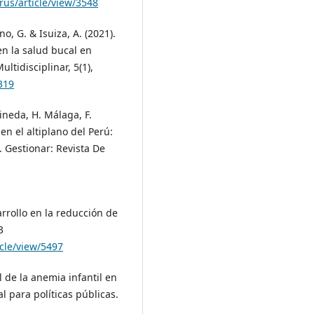
rus/article/view/3548
no, G. & Isuiza, A. (2021).
en la salud bucal en
ltidisciplinar, 5(1),
319
ineda, H. Málaga, F.
en el altiplano del Perú:
. Gestionar: Revista De
arrollo en la reducción de
3
cle/view/5497
al de la anemia infantil en
l para políticas públicas.