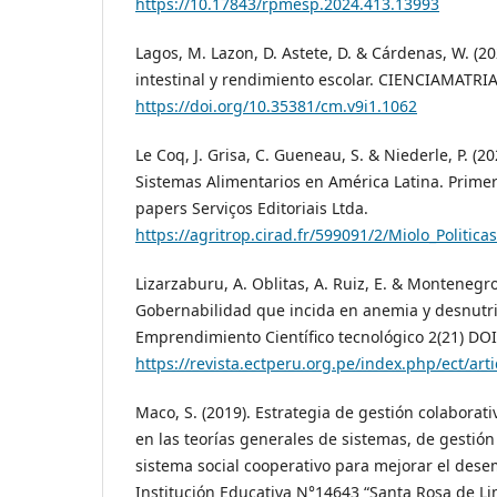
https://10.17843/rpmesp.2024.413.13993
Lagos, M. Lazon, D. Astete, D. & Cárdenas, W. (20
intestinal y rendimiento escolar. CIENCIAMATRIA,
https://doi.org/10.35381/cm.v9i1.1062
Le Coq, J. Grisa, C. Gueneau, S. & Niederle, P. (20
Sistemas Alimentarios en América Latina. Primer
papers Serviços Editoriais Ltda.
https://agritrop.cirad.fr/599091/2/Miolo_Politic
Lizarzaburu, A. Oblitas, A. Ruiz, E. & Montenegro,
Gobernabilidad que incida en anemia y desnutric
Emprendimiento Científico tecnológico 2(21) D
https://revista.ectperu.org.pe/index.php/ect/arti
Maco, S. (2019). Estrategia de gestión colaborat
en las teorías generales de sistemas, de gestión
sistema social cooperativo para mejorar el des
Institución Educativa N°14643 “Santa Rosa de L