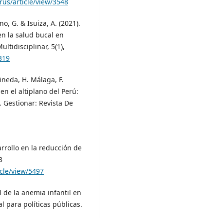
rus/article/view/3548
no, G. & Isuiza, A. (2021).
en la salud bucal en
ltidisciplinar, 5(1),
319
ineda, H. Málaga, F.
en el altiplano del Perú:
. Gestionar: Revista De
arrollo en la reducción de
3
cle/view/5497
al de la anemia infantil en
l para políticas públicas.