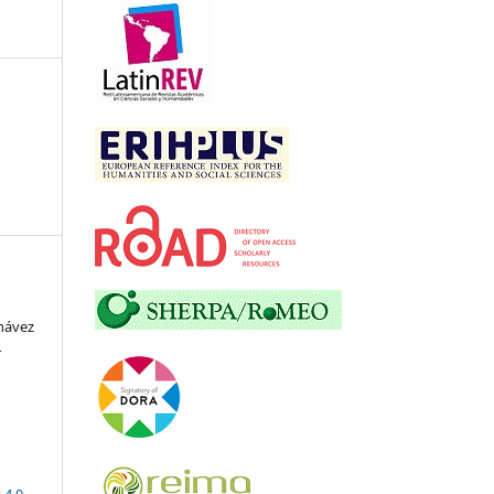
hávez
r
 4.0
.