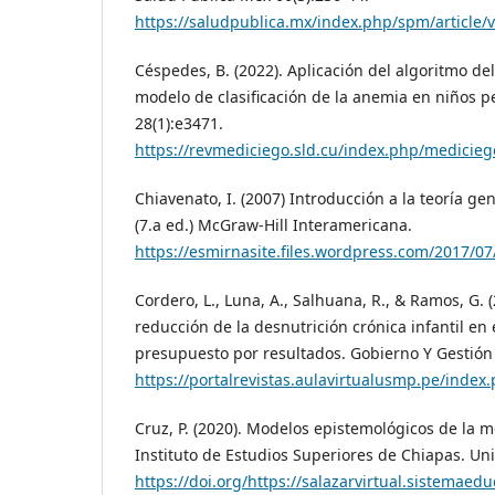
https://saludpublica.mx/index.php/spm/article/
Céspedes, B. (2022). Aplicación del algoritmo de
modelo de clasificación de la anemia en niños 
28(1):e3471.
https://revmediciego.sld.cu/index.php/medicieg
Chiavenato, I. (2007) Introducción a la teoría ge
(7.a ed.) McGraw-Hill Interamericana.
https://esmirnasite.files.wordpress.com/2017/0
Cordero, L., Luna, A., Salhuana, R., & Ramos, G. (
reducción de la desnutrición crónica infantil en e
presupuesto por resultados. Gobierno Y Gestión P
https://portalrevistas.aulavirtualusmp.pe/index
Cruz, P. (2020). Modelos epistemológicos de la 
Instituto de Estudios Superiores de Chiapas. Uni
https://doi.org/https://salazarvirtual.sistemaedu