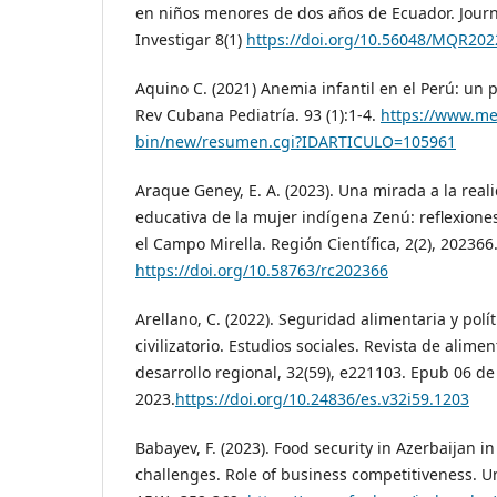
en niños menores de dos años de Ecuador. Journ
Investigar 8(1)
https://doi.org/10.56048/MQR202
Aquino C. (2021) Anemia infantil en el Perú: un
Rev Cubana Pediatría. 93 (1):1-4.
https://www.me
bin/new/resumen.cgi?IDARTICULO=105961
Araque Geney, E. A. (2023). Una mirada a la rea
educativa de la mujer indígena Zenú: reflexion
el Campo Mirella. Región Científica, 2(2), 202366
https://doi.org/10.58763/rc202366
Arellano, C. (2022). Seguridad alimentaria y polí
civilizatorio. Estudios sociales. Revista de ali
desarrollo regional, 32(59), e221103. Epub 06 d
2023.
https://doi.org/10.24836/es.v32i59.1203
Babayev, F. (2023). Food security in Azerbaijan in
challenges. Role of business competitiveness. U