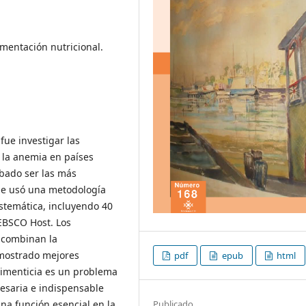
ementación nutricional.
 fue investigar las
 la anemia en países
bado ser las más
 Se usó una metodología
istemática, incluyendo 40
 EBSCO Host. Los
 combinan la
 mostrado mejores
pdf
epub
html
alimenticia es un problema
esaria e indispensable
Publicado
na función esencial en la