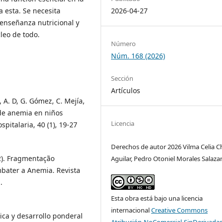
2026-04-27
 esta. Se necesita
 enseñanza nutricional y
leo de todo.
Número
Núm. 168 (2026)
Sección
Artículos
 A. D, G. Gómez, C. Mejía,
 de anemia en niños
Licencia
pitalaria, 40 (1), 19-27
Derechos de autor 2026 Vilma Celia C
22). Fragmentação
Aguilar, Pedro Otoniel Morales Salaza
bater a Anemia. Revista
.
Esta obra está bajo una licencia
internacional
Creative Commons
nica y desarrollo ponderal
Atribución-NoComercial-SinDerivadas