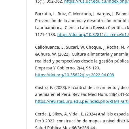
15(1), 352-362.
https://rus.ucf.edu.cu/index.php/
Barrutia, L. Ruiz, C. Moncada, J. Vargas, J. Palomi
Prevención de la anemia y desnutrición infantil 
Latinoamérica. Ciencia Latina Revista Científica Mu
1171-1183.
https://doi.org/10.37811/cl_rcm.v5i1.
Callohuanca, E. Sucari, W. Choque, J. Rocha, N. P
&Chura, W. (2022). Cultura alimentaria y anemia 
realidad y perspectivas desde la gestión pública
Empresa Y Gobierno, 2(4), 96-120.
https://doi.org/10.35622/j.rg.2022.04.008
Castro, E. (2023). El control de crecimiento y des
anemia en el Perú. Rev Fac Med Hum. 23(4):41-5
https://revistas.urp.edu.pe/index.php/RFMH/arti
Cerda, J, Sikov, A. Vidal, L. (2024) Análisis espaci
Perú 2022: construcción de mapas a nivel distrita
Salud Pública Mex 66(3):236-44.