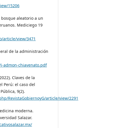
view/15206
l bosque aleatorio a un
peruanos. Mediciego 19
o/article/view/3471
neral de la administración
7/i-admon-chiavenato.pdf
2022). Claves de la
l Perú: el caso del
ública, 9(2).
.php/RevistaGobiernoyG/article/view/2291
medicina moderna.
versidad Salazar.
cativosalazar.mx/