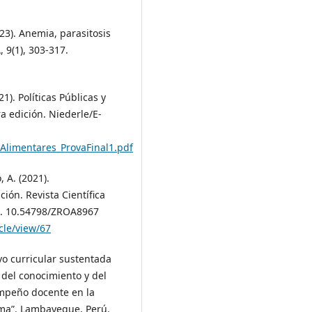
23). Anemia, parasitosis
 9(1), 303-317.
21). Políticas Públicas y
a edición. Niederle/E-
asAlimentares_ProvaFinal1.pdf
 A. (2021).
ión. Revista Científica
OI. 10.54798/ZROA8967
cle/view/67
ivo curricular sustentada
 del conocimiento y del
empeño docente en la
ima”. Lambayeque, Perú.