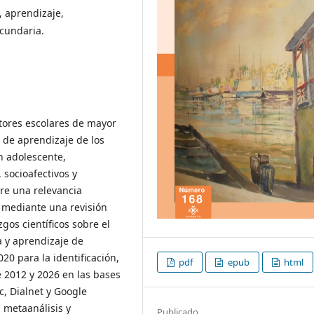
 aprendizaje,
ecundaria.
tores escolares de mayor
s de aprendizaje de los
ón adolescente,
 socioafectivos y
ere una relevancia
r, mediante una revisión
zgos científicos sobre el
 y aprendizaje de
20 para la identificación,
pdf
epub
html
e 2012 y 2026 en las bases
c, Dialnet y Google
 metaanálisis y
Publicado