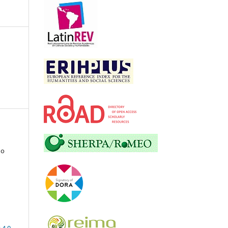
go
 4.0
.