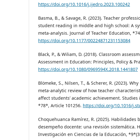
https://doi.org/10.1016/j.ijedro.2023.100242
Basma, B., & Savage, R. (2023). Teacher profess
student reading in middle and high school: A s
meta-analysis. Journal of Teacher Education, *74
https://doi.org/10.1177/00224871231153084
Black, P., & Wiliam, D. (2018). Classroom asses
Assessment in Education: Principles, Policy & Pra
https://doi.org/10.1080/0969594X.2018.1441807
Blömeke, S., Nilsen, T., & Scherer, R. (2023). Wh
meta-analytic review of how teacher characteri
affect students’ academic achievement. Studies 
*78*, Article 101256.
https://doi.org/10.1016/j.
Choquehuanca Ramírez, R. (2025). Habilidades b
desempeño docente: una revisión sistemática. H
Investigación en Ciencias de la Educación, *9*(3