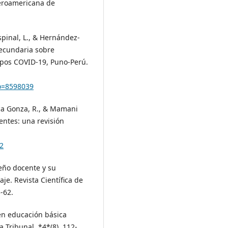
beroamericana de
pinal, L., & Hernández-
secundaria sobre
pos COVID-19, Puno-Perú.
go=8598039
a Gonza, R., & Mamani
entes: una revisión
42
peño docente y su
e. Revista Científica de
-62.
en educación básica
a Tribunal, *4*(8), 112-