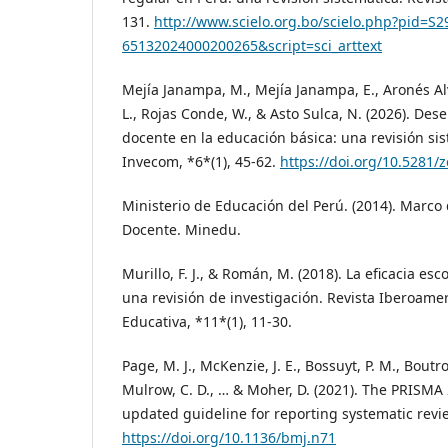
131.
http://www.scielo.org.bo/scielo.php?pid=S2
65132024000200265&script=sci_arttext
Mejía Janampa, M., Mejía Janampa, E., Aronés Alvar
L., Rojas Conde, W., & Asto Sulca, N. (2026). De
docente en la educación básica: una revisión sis
Invecom, *6*(1), 45-62.
https://doi.org/10.5281
Ministerio de Educación del Perú. (2014). Mar
Docente. Minedu.
Murillo, F. J., & Román, M. (2018). La eficacia es
una revisión de investigación. Revista Iberoame
Educativa, *11*(1), 11-30.
Page, M. J., McKenzie, J. E., Bossuyt, P. M., Boutro
Mulrow, C. D., … & Moher, D. (2021). The PRISMA
updated guideline for reporting systematic revi
https://doi.org/10.1136/bmj.n71