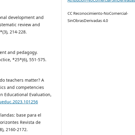
CC Reconocimiento-NoComercial-
ional development and
SinObrasDerivadas 4.0
ystematic review and
*(3), 214-228.
sment and pedagogy.
ctice, *25*(6), 551-575.
y do teachers matter? A
stics and competencies
in Educational Evaluation,
stueduc.2023.101256
landas: base para el
orizontes Revista de
8), 2160-2172.