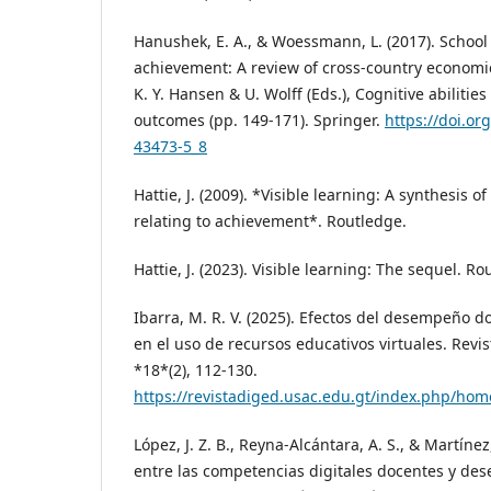
Hanushek, E. A., & Woessmann, L. (2017). Schoo
achievement: A review of cross-country economi
K. Y. Hansen & U. Wolff (Eds.), Cognitive abilitie
outcomes (pp. 149-171). Springer.
https://doi.or
43473-5_8
Hattie, J. (2009). *Visible learning: A synthesis 
relating to achievement*. Routledge.
Hattie, J. (2023). Visible learning: The sequel. Ro
Ibarra, M. R. V. (2025). Efectos del desempeño 
en el uso de recursos educativos virtuales. Revis
*18*(2), 112-130.
https://revistadiged.usac.edu.gt/index.php/home
López, J. Z. B., Reyna-Alcántara, A. S., & Martínez
entre las competencias digitales docentes y d