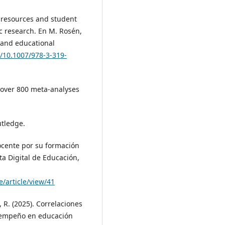
l resources and student
c research. En M. Rosén,
s and educational
g/10.1007/978-3-319-
of over 800 meta-analyses
utledge.
docente por su formación
ta Digital de Educación,
/article/view/41
, R. (2025). Correlaciones
esempeño en educación