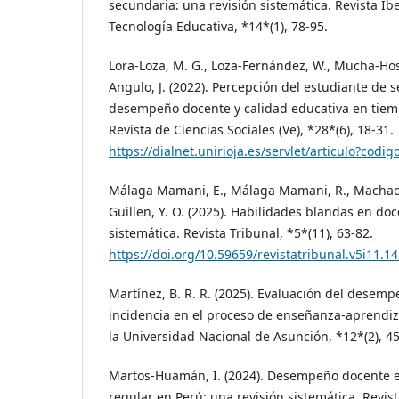
secundaria: una revisión sistemática. Revista I
Tecnología Educativa, *14*(1), 78-95.
Lora-Loza, M. G., Loza-Fernández, W., Mucha-Hos
Angulo, J. (2022). Percepción del estudiante de 
desempeño docente y calidad educativa en tiem
Revista de Ciencias Sociales (Ve), *28*(6), 18-31.
https://dialnet.unirioja.es/servlet/articulo?codi
Málaga Mamani, E., Málaga Mamani, R., Machac
Guillen, Y. O. (2025). Habilidades blandas en doc
sistemática. Revista Tribunal, *5*(11), 63-82.
https://doi.org/10.59659/revistatribunal.v5i11.1
Martínez, B. R. R. (2025). Evaluación del desem
incidencia en el proceso de enseñanza-aprendizaj
la Universidad Nacional de Asunción, *12*(2), 45
Martos-Huamán, I. (2024). Desempeño docente 
regular en Perú: una revisión sistemática. Revist