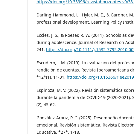
https://doi.org/10.33996/revistahorizontes.v9i38
Darling-Hammond, L., Hyler, M. E., & Gardner, M. 
professional development. Learning Policy Instit
Eccles, J. S., & Roeser, R. W. (2011). Schools as 
during adolescence. Journal of Research on Adol
241.
https://doi.org/10.1111/j.1532-7795.2010.00
Escudero, J. M. (2019). La evaluación del profeso
rendición de cuentas. Revista Iberoamericana d
*12*(1), 11-31.
https://doi.org/10.15366/riee2019
Espinoza, M. V. (2022). Revisión sistemática so
durante la pandemia de COVID-19 (2020-2021). S
(2), 45-62.
González-Arauz, R. I. (2025). Desempeño docente 
emocional. Revisión sistemática. Revista Electró
Educativa, *27*, 1-18.