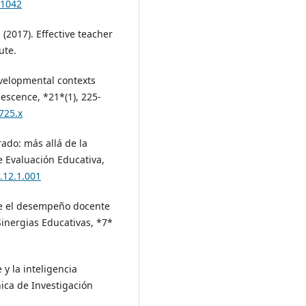
.1042
(2017). Effective teacher
ute.
developmental contexts
escence, *21*(1), 225-
725.x
rado: más allá de la
e Evaluación Educativa,
.12.1.001
bre el desempeño docente
inergias Educativas, *7*
y la inteligencia
nica de Investigación