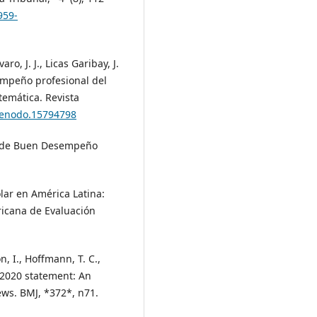
959-
o, J. J., Licas Garibay, J.
sempeño profesional del
temática. Revista
/zenodo.15794798
co de Buen Desempeño
colar en América Latina:
ricana de Evaluación
n, I., Hoffmann, T. C.,
 2020 statement: An
ews. BMJ, *372*, n71.