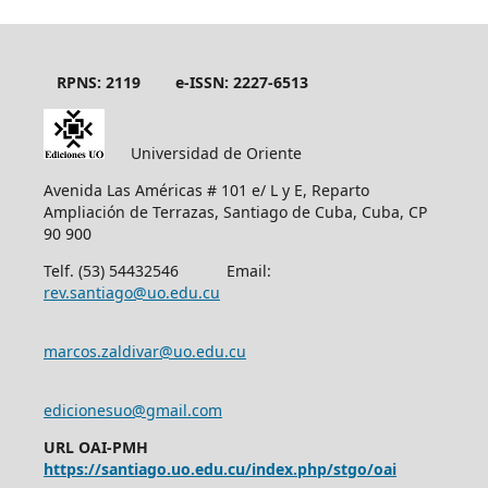
RPNS: 2119
e-ISSN: 2227-6513
Universidad de Oriente
Avenida Las Américas # 101 e/ L y E, Reparto
Ampliación de Terrazas, Santiago de Cuba, Cuba, CP
90 900
Telf. (53) 54432546 Email:
rev.santiago@uo.edu.cu
marcos.zaldivar@uo.edu.cu
edicionesuo@gmail.com
URL OAI-PMH
https://santiago.uo.edu.cu/index.php/stgo/oai