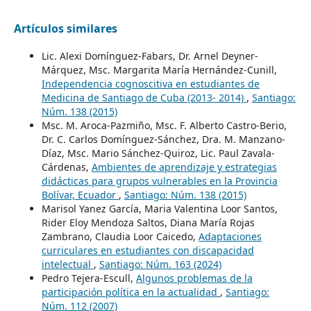
Artículos similares
Lic. Alexi Domínguez-Fabars, Dr. Arnel Deyner-
Márquez, Msc. Margarita María Hernández-Cunill,
Independencia cognoscitiva en estudiantes de
Medicina de Santiago de Cuba (2013- 2014)
,
Santiago:
Núm. 138 (2015)
Msc. M. Aroca-Pazmiño, Msc. F. Alberto Castro-Berio,
Dr. C. Carlos Domínguez-Sánchez, Dra. M. Manzano-
Díaz, Msc. Mario Sánchez-Quiroz, Lic. Paul Zavala-
Cárdenas,
Ambientes de aprendizaje y estrategias
didácticas para grupos vulnerables en la Provincia
Bolívar, Ecuador
,
Santiago: Núm. 138 (2015)
Marisol Yanez García, Maria Valentina Loor Santos,
Rider Eloy Mendoza Saltos, Diana María Rojas
Zambrano, Claudia Loor Caicedo,
Adaptaciones
curriculares en estudiantes con discapacidad
intelectual
,
Santiago: Núm. 163 (2024)
Pedro Tejera-Escull,
Algunos problemas de la
participación política en la actualidad
,
Santiago:
Núm. 112 (2007)