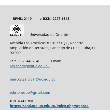
RPNS: 2119
e-ISSN: 2227-6513
Universidad de Oriente
Avenida Las Américas # 101 e/ L y E, Reparto
Ampliación de Terrazas, Santiago de Cuba, Cuba, CP
90 900
Telf. (53) 54432546 Email:
rev.santiago@uo.edu.cu
marcos.zaldivar@uo.edu.cu
edicionesuo@gmail.com
URL OAI-PMH
https://santiago.uo.edu.cu/index.php/stgo/oai