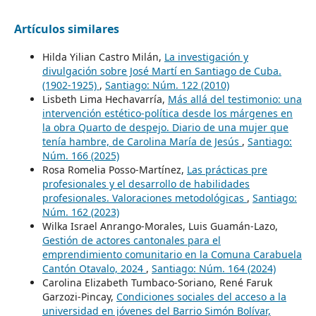
Artículos similares
Hilda Yilian Castro Milán,
La investigación y
divulgación sobre José Martí en Santiago de Cuba.
(1902-1925)
,
Santiago: Núm. 122 (2010)
Lisbeth Lima Hechavarría,
Más allá del testimonio: una
intervención estético-política desde los márgenes en
la obra Quarto de despejo. Diario de una mujer que
tenía hambre, de Carolina María de Jesús
,
Santiago:
Núm. 166 (2025)
Rosa Romelia Posso-Martínez,
Las prácticas pre
profesionales y el desarrollo de habilidades
profesionales. Valoraciones metodológicas
,
Santiago:
Núm. 162 (2023)
Wilka Israel Anrango-Morales, Luis Guamán-Lazo,
Gestión de actores cantonales para el
emprendimiento comunitario en la Comuna Carabuela
Cantón Otavalo, 2024
,
Santiago: Núm. 164 (2024)
Carolina Elizabeth Tumbaco-Soriano, René Faruk
Garzozi-Pincay,
Condiciones sociales del acceso a la
universidad en jóvenes del Barrio Simón Bolívar,