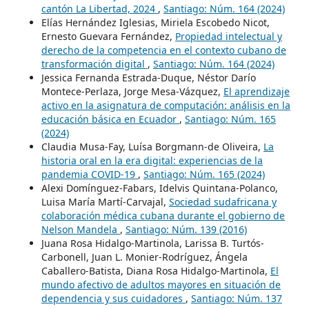
cantón La Libertad, 2024
,
Santiago: Núm. 164 (2024)
Elías Hernández Iglesias, Miriela Escobedo Nicot,
Ernesto Guevara Fernández,
Propiedad intelectual y
derecho de la competencia en el contexto cubano de
transformación digital
,
Santiago: Núm. 164 (2024)
Jessica Fernanda Estrada-Duque, Néstor Darío
Montece-Perlaza, Jorge Mesa-Vázquez,
El aprendizaje
activo en la asignatura de computación: análisis en la
educación básica en Ecuador
,
Santiago: Núm. 165
(2024)
Claudia Musa-Fay, Luísa Borgmann-de Oliveira,
La
historia oral en la era digital: experiencias de la
pandemia COVID-19
,
Santiago: Núm. 165 (2024)
Alexi Domínguez-Fabars, Idelvis Quintana-Polanco,
Luisa María Martí-Carvajal,
Sociedad sudafricana y
colaboración médica cubana durante el gobierno de
Nelson Mandela
,
Santiago: Núm. 139 (2016)
Juana Rosa Hidalgo-Martinola, Larissa B. Turtós-
Carbonell, Juan L. Monier-Rodríguez, Ángela
Caballero-Batista, Diana Rosa Hidalgo-Martinola,
El
mundo afectivo de adultos mayores en situación de
dependencia y sus cuidadores
,
Santiago: Núm. 137