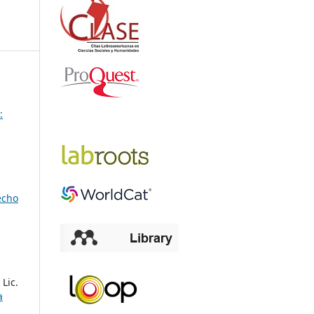
:
echo
Lic.
a