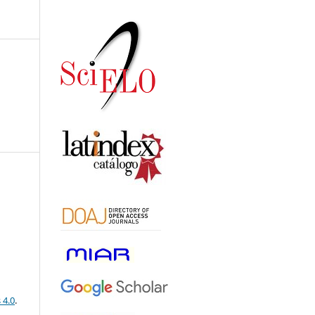
 4.0
.