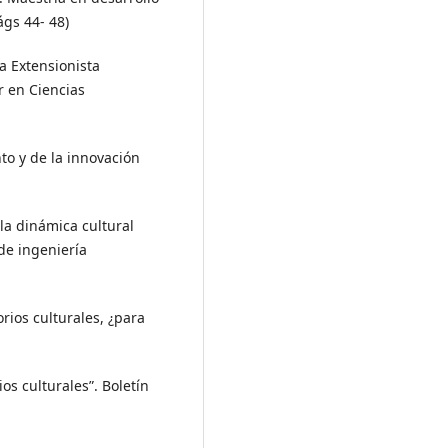
ágs 44- 48)
ca Extensionista
r en Ciencias
to y de la innovación
 la dinámica cultural
de ingeniería
orios culturales, ¿para
os culturales”. Boletín