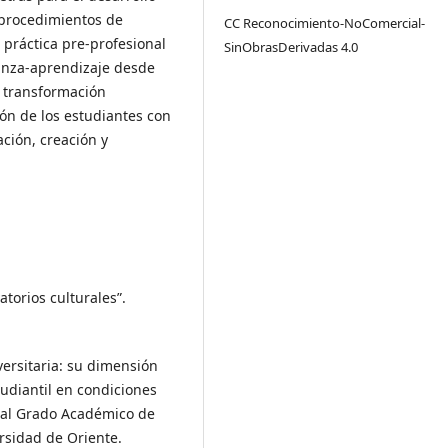
e procedimientos de
CC Reconocimiento-NoComercial-
a práctica pre-profesional
SinObrasDerivadas 4.0
ñanza-aprendizaje desde
a transformación
ón de los estudiantes con
ación, creación y
torios culturales”.
versitaria: su dimensión
tudiantil en condiciones
n al Grado Académico de
rsidad de Oriente.