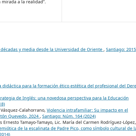
a mirada a la realidad”.
o décadas y media desde la Universidad de Oriente
,
Santiago: 2015
didáctica para la formación ético estética del profesional del Der
rategia de Inglés: una novedosa perspectiva para la Educación
18)
 Vásquez-Calahorrano,
Violencia intrafamiliar: Su impacto en el
Cantón Quevedo, 2024
,
Santiago: Núm. 164 (2024)
is Ernesto Tamayo-Tamayo, Lic. María del Carmen Rodríguez-López, 
miótica de la escalinata de Padre Pico, como símbolo cultural de l
2014)