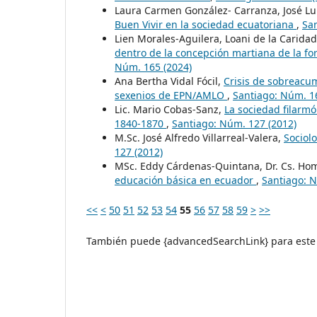
Laura Carmen González- Carranza, José Lu
Buen Vivir en la sociedad ecuatoriana
,
Sa
Lien Morales-Aguilera, Loani de la Caridad 
dentro de la concepción martiana de la fo
Núm. 165 (2024)
Ana Bertha Vidal Fócil,
Crisis de sobreacum
sexenios de EPN/AMLO
,
Santiago: Núm. 1
Lic. Mario Cobas-Sanz,
La sociedad filarmó
1840-1870
,
Santiago: Núm. 127 (2012)
M.Sc. José Alfredo Villarreal-Valera,
Sociolo
127 (2012)
MSc. Eddy Cárdenas-Quintana, Dr. Cs. Hom
educación básica en ecuador
,
Santiago: N
<<
<
50
51
52
53
54
55
56
57
58
59
>
>>
También puede {advancedSearchLink} para este 