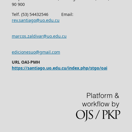
90 900
Telf. (53) 54432546 Email:
rev.santiago@uo.edu.cu
marcos.zaldivar@uo.edu.cu
edicionesuo@gmail.com
URL OAI-PMH
https://santiago.uo.edu.cu/index.php/stgo/oai