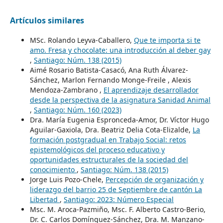
Artículos similares
MSc. Rolando Leyva-Caballero,
Que te importa si te
amo. Fresa y chocolate: una introducción al deber gay
,
Santiago: Núm. 138 (2015)
Aimé Rosario Batista-Casacó, Ana Ruth Álvarez-
Sánchez, Marlon Fernando Monge-Freile , Alexis
Mendoza-Zambrano ,
El aprendizaje desarrollador
desde la perspectiva de la asignatura Sanidad Animal
,
Santiago: Núm. 160 (2023)
Dra. María Eugenia Espronceda-Amor, Dr. Víctor Hugo
Aguilar-Gaxiola, Dra. Beatriz Delia Cota-Elizalde,
La
formación postgradual en Trabajo Social: retos
epistemológicos del proceso educativo y
oportunidades estructurales de la sociedad del
conocimiento
,
Santiago: Núm. 138 (2015)
Jorge Luis Pozo-Chele,
Percepción de organización y
liderazgo del barrio 25 de Septiembre de cantón La
Libertad
,
Santiago: 2023: Número Especial
Msc. M. Aroca-Pazmiño, Msc. F. Alberto Castro-Berio,
Dr. C. Carlos Domínguez-Sánchez, Dra. M. Manzano-