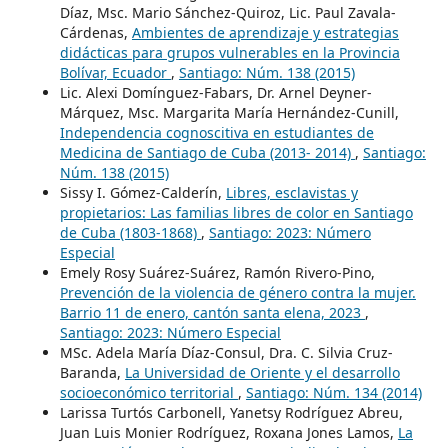
Díaz, Msc. Mario Sánchez-Quiroz, Lic. Paul Zavala-
Cárdenas,
Ambientes de aprendizaje y estrategias
didácticas para grupos vulnerables en la Provincia
Bolívar, Ecuador
,
Santiago: Núm. 138 (2015)
Lic. Alexi Domínguez-Fabars, Dr. Arnel Deyner-
Márquez, Msc. Margarita María Hernández-Cunill,
Independencia cognoscitiva en estudiantes de
Medicina de Santiago de Cuba (2013- 2014)
,
Santiago:
Núm. 138 (2015)
Sissy I. Gómez-Calderín,
Libres, esclavistas y
propietarios: Las familias libres de color en Santiago
de Cuba (1803-1868)
,
Santiago: 2023: Número
Especial
Emely Rosy Suárez-Suárez, Ramón Rivero-Pino,
Prevención de la violencia de género contra la mujer.
Barrio 11 de enero, cantón santa elena, 2023
,
Santiago: 2023: Número Especial
MSc. Adela María Díaz-Consul, Dra. C. Silvia Cruz-
Baranda,
La Universidad de Oriente y el desarrollo
socioeconómico territorial
,
Santiago: Núm. 134 (2014)
Larissa Turtós Carbonell, Yanetsy Rodríguez Abreu,
Juan Luis Monier Rodríguez, Roxana Jones Lamos,
La