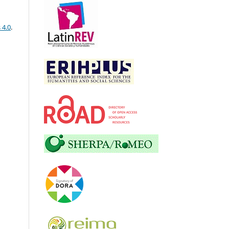
 4.0
.