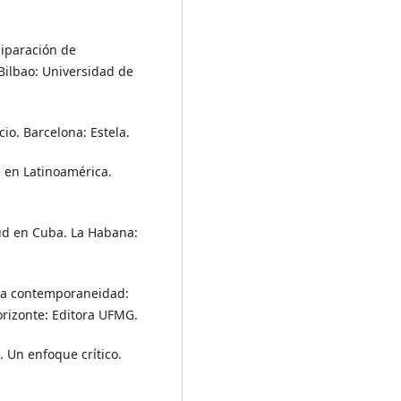
.
uiparación de
Bilbao: Universidad de
cio. Barcelona: Estela.
ón en Latinoamérica.
tud en Cuba. La Habana:
n la contemporaneidad:
Horizonte: Editora UFMG.
. Un enfoque crítico.