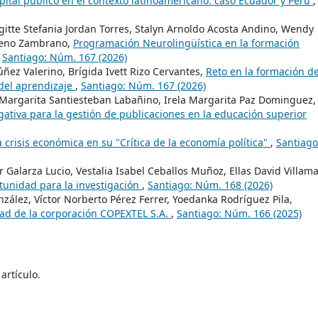
pital público en el contexto latinoamericano: caso Ecuador y Perú
,
itte Stefania Jordan Torres, Stalyn Arnoldo Acosta Andino, Wendy
oreno Zambrano,
Programación Neurolingüística en la formación
,
Santiago: Núm. 167 (2026)
ñez Valerino, Brígida Ivett Rizo Cervantes,
Reto en la formación de
n del aprendizaje
,
Santiago: Núm. 167 (2026)
a Margarita Santiesteban Labañino, Irela Margarita Paz Dominguez,
igativa para la gestión de publicaciones en la educación superior
a crisis económica en su "Crítica de la economía política"
,
Santiago
r Galarza Lucio, Vestalia Isabel Ceballos Muñoz, Ellas David Villam
tunidad para la investigación
,
Santiago: Núm. 168 (2026)
nzález, Víctor Norberto Pérez Ferrer, Yoedanka Rodríguez Pila,
dad de la corporación COPEXTEL S.A.
,
Santiago: Núm. 166 (2025)
artículo.