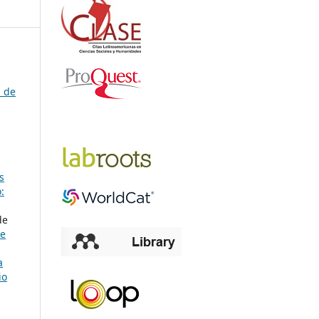
d de
s
:
de
ve
a
io