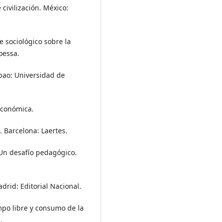
 civilización. México:
me sociológico sobre la
oessa.
ilbao: Universidad de
 económica.
o. Barcelona: Laertes.
 Un desafío pedagógico.
drid: Editorial Nacional.
empo libre y consumo de la
.