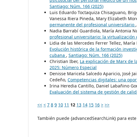
psicosocial del personal médico de un hos
Santiago: Núm. 166 (2025)
Luis Eduardo Toctaquiza Chisaguano, Brigg
Vanessa Riera Pineda, Mary Elizabeth M
permanente del profesional universitario
Nadia Barrabí Guardiola, María Antonia Nú
profesional universitario: la virtualizació
Lidia de las Mercedes Ferrer Tellez, Marí
Evolución histórica de la formación invest
cubana
,
Santiago: Núm. 166 (2025)
Christian Iber,
La explicación de Marx de l
2025: Número Especial
Denisse Maricela Salcedo Aparicio, José Jai
Cedeño,
Competencias digitales: una opor
Irina Heredia Cantillo, Daniel Labañino Go
Evaluación del sistema de gestión de cali
<<
<
7
8
9
10
11
12
13
14
15
16
>
>>
También puede {advancedSearchLink} para este 