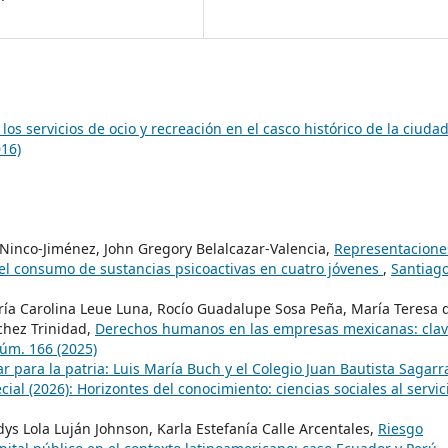
 los servicios de ocio y recreación en el casco histórico de la ciuda
16)
Ninco-Jiménez, John Gregory Belalcazar-Valencia,
Representacione
el consumo de sustancias psicoactivas en cuatro jóvenes
,
Santiago
ía Carolina Leue Luna, Rocío Guadalupe Sosa Peña, María Teresa 
chez Trinidad,
Derechos humanos en las empresas mexicanas: cla
úm. 166 (2025)
r para la patria: Luis María Buch y el Colegio Juan Bautista Sagarr
l (2026): Horizontes del conocimiento: ciencias sociales al servic
dys Lola Luján Johnson, Karla Estefanía Calle Arcentales,
Riesgo