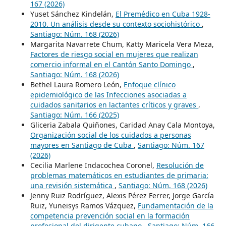
167 (2026)
Yuset Sánchez Kindelán,
El Premédico en Cuba 1928-
2010. Un análisis desde su contexto sociohistórico
,
Santiago: Núm. 168 (2026)
Margarita Navarrete Chum, Katty Maricela Vera Meza,
Factores de riesgo social en mujeres que realizan
comercio informal en el Cantón Santo Domingo
,
Santiago: Núm. 168 (2026)
Bethel Laura Romero León,
Enfoque clínico
epidemiológico de las Infecciones asociadas a
cuidados sanitarios en lactantes críticos y graves
,
Santiago: Núm. 166 (2025)
Gliceria Zabala Quiñones, Caridad Anay Cala Montoya,
Organización social de los cuidados a personas
mayores en Santiago de Cuba
,
Santiago: Núm. 167
(2026)
Cecilia Marlene Indacochea Coronel,
Resolución de
problemas matemáticos en estudiantes de primaria:
una revisión sistemática
,
Santiago: Núm. 168 (2026)
Jenny Ruiz Rodríguez, Alexis Pérez Ferrer, Jorge García
Ruiz, Yuneisys Ramos Vázquez,
Fundamentación de la
competencia prevención social en la formación
profesional del dirigente cubano
,
Santiago: Núm. 166