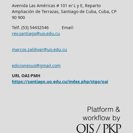
Avenida Las Américas # 101 e/ L y E, Reparto
Ampliación de Terrazas, Santiago de Cuba, Cuba, CP
90 900
Telf. (53) 54432546 Email:
rev.santiago@uo.edu.cu
marcos.zaldivar@uo.edu.cu
edicionesuo@gmail.com
URL OAI-PMH
https://santiago.uo.edu.cu/index.php/stgo/oai