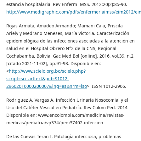
estancia hospitalaria. Rev Enferm IMSS. 2012;20(2):85-90.
http://www.medigraphic.com/pdfs/enfermeriaimss/eim2012/ei
Rojas Armata, Amadeo Armando; Mamani Cala, Priscila
Ariely y Medrano Meneses, María Victoria. Caracterización
epidemiológica de las infecciones asociadas a la atención en
salud en el Hospital Obrero N°2 de la CNS, Regional
Cochabamba, Bolivia. Gac Med Bol [online]. 2016, vol.39, n.2
[citado 2021-11-02], pp.91-93. Disponible en:
<
http://www.scielo.org.bo/scielo.php?
script=sci_arttext&pid=S1012-
29662016000200007&lng=es&nrm=iso
>. ISSN 1012-2966.
Rodriguez A, Vargas A. Infección Urinaria Nosocomial y el
Uso del Catéter Vesical en Pediatría. Rev Colom Ped. 2014
Disponible en: www.encolombia.com/medicina/revistas-
medicas/pediatria/vp374/pedi37402-infeccion
De las Cuevas Terán I. Patología infecciosa, problemas