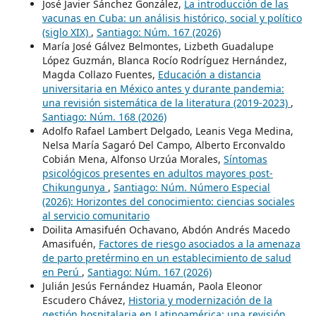
José Javier Sánchez González,
La introducción de las
vacunas en Cuba: un análisis histórico, social y político
(siglo XIX)
,
Santiago: Núm. 167 (2026)
María José Gálvez Belmontes, Lizbeth Guadalupe
López Guzmán, Blanca Rocío Rodríguez Hernández,
Magda Collazo Fuentes,
Educación a distancia
universitaria en México antes y durante pandemia:
una revisión sistemática de la literatura (2019-2023)
,
Santiago: Núm. 168 (2026)
Adolfo Rafael Lambert Delgado, Leanis Vega Medina,
Nelsa María Sagaró Del Campo, Alberto Erconvaldo
Cobián Mena, Alfonso Urzúa Morales,
Síntomas
psicológicos presentes en adultos mayores post-
Chikungunya
,
Santiago: Núm. Número Especial
(2026): Horizontes del conocimiento: ciencias sociales
al servicio comunitario
Doilita Amasifuén Ochavano, Abdón Andrés Macedo
Amasifuén,
Factores de riesgo asociados a la amenaza
de parto pretérmino en un establecimiento de salud
en Perú
,
Santiago: Núm. 167 (2026)
Julián Jesús Fernández Huamán, Paola Eleonor
Escudero Chávez,
Historia y modernización de la
gestión hospitalaria en Latinoamérica: una revisión