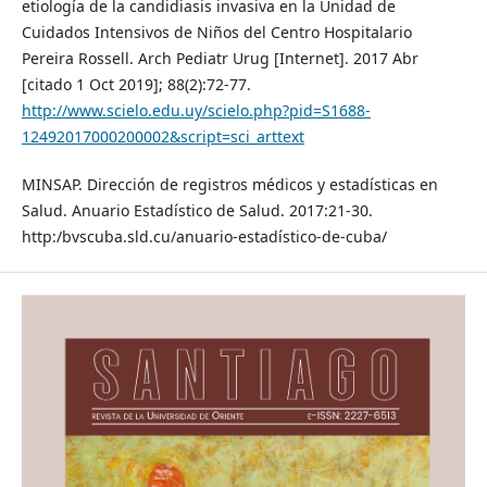
etiología de la candidiasis invasiva en la Unidad de
Cuidados Intensivos de Niños del Centro Hospitalario
Pereira Rossell. Arch Pediatr Urug [Internet]. 2017 Abr
[citado 1 Oct 2019]; 88(2):72-77.
http://www.scielo.edu.uy/scielo.php?pid=S1688-
12492017000200002&script=sci_arttext
MINSAP. Dirección de registros médicos y estadísticas en
Salud. Anuario Estadístico de Salud. 2017:21-30.
http:/bvscuba.sld.cu/anuario-estadístico-de-cuba/