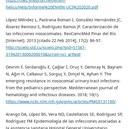
https://hws.vhebron.net/envin-
helics/Help/Informe%20ENVIN-UCI%202020.pdf
López Méndez L, Pastrana Roman I, González Hernández JC,
Álvarez Reinoso S, Rodríguez Ramos JF. Caracterización de
las infecciones nosocomiales. RevCiencMéd Pinar del Río
[Internet]. 2013 [citado 22 Feb 2014]; 17(2): 86-97.
http://scielo.sld.cu/scielo.php?pid=S1561-
31942013000200010&script=sci_arttext
Devrim F, Serdaroğlu E, Çağlar İ, Oruç Y, Demiray N, Bayram
N, Ağın H, Calkavur S, Sorguç Y, Dinçel N, Ayhan Y. The
emerging resistance in nosocomial urinary tract infections:
from the pediatrics perspective. Mediterranean journal of
hematology and infectious diseases. 2018; 10(1).
https://www.ncbi.nlm.nih.gov/pmc/articles/PMC6131100/
Arango DA, López BS, Vera ND, Castellanos SE, Rodríguez SP,
Rodríguez FM Epidemiología de las infecciones asociadas a
la asistencia sanitaria Hospital General Universitario