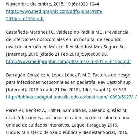
Noviembre-diciembre, 2015; 19 (6):1028-1044
https://www.medigraphic.com/pdfs/pinar/rcm-
2015/rcm156h.pdf
Castañeda-Martínez FC, Valdespino-Padilla MG. Prevalencia
de infecciones nosocomiales en un hospital de segundo
nivel de atención en México. Rev Med Inst Mex Seguro Soc
[Internet]. 2015 [citado 21 Feb 2018];53(6):686-90.
http://www.medigraphic.com/pdfs/imss/im-2015/im156d.pdf
Barragán González A, López López P, M.D. Factores de riesgo
para infecciones nosocomiales en pediatría. Rev Gastrohnup
[Internet]. 2013 [citado 21 Dic 2018]; 14(2, Suppl 1): S7-S13.
http://bibliotecadigital.univalle.edu.co/bitstream/10893/5927/
Pérez VT, Benítez A, Holt N, Samudio M, Galeano R, Páez M,
et al. Infecciones asociadas a la atención de la salud en una
unidad de cuidados intensivos. Luque, Paraguay 2016.
Luque: Ministerio de Salud Pública y Bienestar Social, 2016.