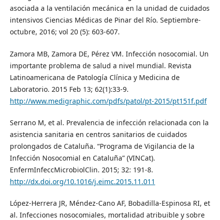
asociada a la ventilación mecánica en la unidad de cuidados
intensivos Ciencias Médicas de Pinar del Río. Septiembre-
octubre, 2016; vol 20 (5): 603-607.
Zamora MB, Zamora DE, Pérez VM. Infección nosocomial. Un
importante problema de salud a nivel mundial. Revista
Latinoamericana de Patología Clínica y Medicina de
Laboratorio. 2015 Feb 13; 62(1):33-9.
http://www.medigraphic.com/pdfs/patol/pt-2015/pt151f.pdf
Serrano M, et al. Prevalencia de infección relacionada con la
asistencia sanitaria en centros sanitarios de cuidados
prolongados de Cataluña. “Programa de Vigilancia de la
Infección Nosocomial en Cataluña” (VINCat).
EnfermInfeccMicrobiolClin. 2015; 32: 191-8.
http://dx.doi.org/10.1016/j.eimc.2015.11.011
López-Herrera JR, Méndez-Cano AF, Bobadilla-Espinosa RI, et
al. Infecciones nosocomiales, mortalidad atribuible y sobre