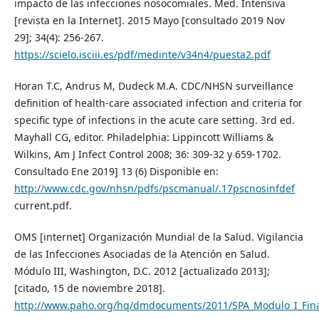
impacto de las infecciones nosocomiales. Med. Intensiva
[revista en la Internet]. 2015 Mayo [consultado 2019 Nov
29]; 34(4): 256-267.
https://scielo.isciii.es/pdf/medinte/v34n4/puesta2.pdf
Horan T.C, Andrus M, Dudeck M.A. CDC/NHSN surveillance
definition of health-care associated infection and criteria for
specific type of infections in the acute care setting. 3rd ed.
Mayhall CG, editor. Philadelphia: Lippincott Williams &
Wilkins, Am J Infect Control 2008; 36: 309-32 y 659-1702.
Consultado Ene 2019] 13 (6) Disponible en:
http://www.cdc.gov/nhsn/pdfs/pscmanual/.17pscnosinfdef
current.pdf.
OMS [internet] Organización Mundial de la Salud. Vigilancia
de las Infecciones Asociadas de la Atención en Salud.
Módulo III, Washington, D.C. 2012 [actualizado 2013];
[citado, 15 de noviembre 2018].
http://www.paho.org/hq/dmdocuments/2011/SPA_Modulo_I_Fina