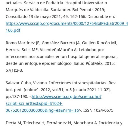
actuales. Servicio de Pediatría. Hospital Universitario
Marqués de Valdecilla. Santander. Bol Pediatr. 2019;
Consultado 13 de mayo 2021; 49: 162-166. Disponible en:
https://www.sccalp.org/documents/0000/1276/BolPediatr2009_4
166.pdf
Romo Martínez JE, González Barrera JA, Guillén Rincón MI,
Herrera Solís ME, VicenteñoMuriño A. Letalidad por
infecciones nosocomiales en un hospital general regional,
desde un enfoque epidemiológico. Salud PúblMéx. 2015;
57(1):2-3.
Salazar Cuba, Viviana. Infecciones intrahospitalarias. Rev.
bol. ped. [online]. 2012, vol.51, n.3 [citado 2021-11-02],
pp.187-190. <
http://www.scielo.org.bo/scielo.php?
script=sci_arttext&pid=S1024-
06752012000300006&lng=es&nrm=iso
>. ISSN 1024-0675.
Decia M, Telechea H, Fernández N, Menchaca A. Incidencia y