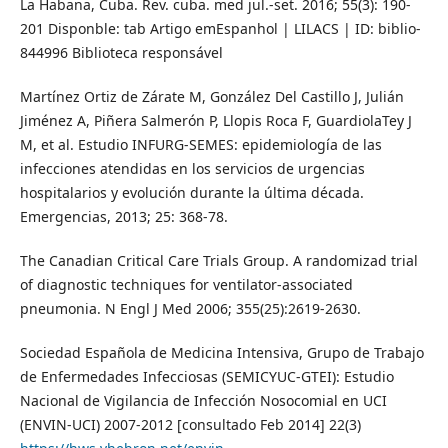
La Habana, Cuba. Rev. cuba. med jul.-set. 2016; 55(3): 190-
201 Disponble: tab Artigo emEspanhol | LILACS | ID: biblio-
844996 Biblioteca responsável
Martínez Ortiz de Zárate M, González Del Castillo J, Julián
Jiménez A, Piñera Salmerón P, Llopis Roca F, GuardiolaTey J
M, et al. Estudio INFURG-SEMES: epidemiología de las
infecciones atendidas en los servicios de urgencias
hospitalarios y evolución durante la última década.
Emergencias, 2013; 25: 368-78.
The Canadian Critical Care Trials Group. A randomizad trial
of diagnostic techniques for ventilator-associated
pneumonia. N Engl J Med 2006; 355(25):2619-2630.
Sociedad Española de Medicina Intensiva, Grupo de Trabajo
de Enfermedades Infecciosas (SEMICYUC-GTEI): Estudio
Nacional de Vigilancia de Infección Nosocomial en UCI
(ENVIN-UCI) 2007-2012 [consultado Feb 2014] 22(3)