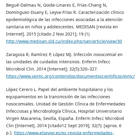
Begué-Dalmau N, Goide-Linares E, Frías-Chang N,
Domínguez-Duany E, Leyva-Frías R. Caracterización clínico
epidemiológica de las infecciones asociadas a la atención
sanitaria en niños y adolescentes. MEDISAN [revista en
Internet]. 2015 [citado 2 Nov 2021]; 19 (1)
http://www.medisan.sld.cu/index.php/san/article/view/30
Zaragoza R, Ramírez P, López MJ. Infección nosocomial en
las unidades de cuidados intensivos. Enferm Infecc
Microbiol Clin. 2014 [Internet]; 32(5):320–327.
https://www.seimc.org/contenidos/documentoscientificos/eim
López Cerero L. Papel del ambiente hospitalario y los
equipamientos en la transmisión de las infecciones
nosocomiales. Unidad de Gestión Clínica de Enfermedades
Infecciosas y Microbiología Clínica, Hospital Universitario
Virgen Macarena, Sevilla, España. Enferm Infecc Microbiol
Clin [Internet]. 2014 [citado12 Sept 2019]; 32(7): [aprox. 6
p.].
https://www.elsevier.es/es-revista-enfermedades-