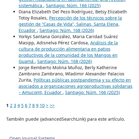
sistemática
,
Santiago: Núm. 166 (2025)
Diana Elizabeth Del Pezo Rodríguez, Betsy Elizabeth
Totoy Rosales,
Percepción de los técnicos sobre la
gestión de “Casas de Vida”, Salinas, Santa Elena,
Ecuador
,
Santiago: Núm. 168 (2026)
Yorkys Santana González, Maria Caridad Suárez
Masipp, Adisnelva Pérez Cardosa,
Análisis de la
cultura de producción alimentaria en patios
productivos de la comunidad de los Mangos en
Guamá
,
Santiago: Núm. 168 (2026)
Jorge Remberto Molina Muñoz, Berly Katherine
Zambrano Zambrano, Wladimir Alexander Palacios
Zurita,
Políticas públicas postpandemia y su efecto en
asociados a organizaciones agroproductivas solidarias
– Amucomt, Ecuador
,
Santiago: Núm. 166 (2025)
1
2
3
4
5
6
7
8
9
10
>
>>
También puede {advancedSearchLink} para este artículo.
Open Journal Systems