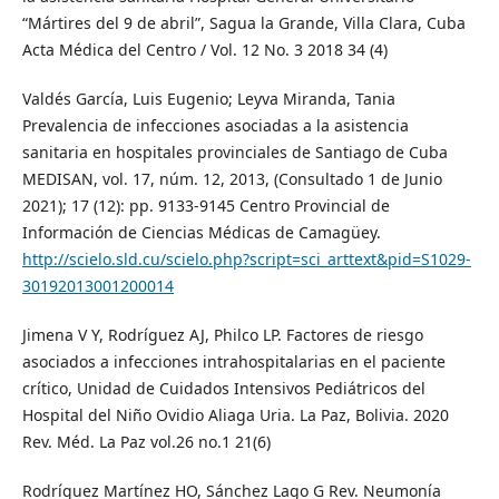
“Mártires del 9 de abril”, Sagua la Grande, Villa Clara, Cuba
Acta Médica del Centro / Vol. 12 No. 3 2018 34 (4)
Valdés García, Luis Eugenio; Leyva Miranda, Tania
Prevalencia de infecciones asociadas a la asistencia
sanitaria en hospitales provinciales de Santiago de Cuba
MEDISAN, vol. 17, núm. 12, 2013, (Consultado 1 de Junio
2021); 17 (12): pp. 9133-9145 Centro Provincial de
Información de Ciencias Médicas de Camagüey.
http://scielo.sld.cu/scielo.php?script=sci_arttext&pid=S1029-
30192013001200014
Jimena V Y, Rodríguez AJ, Philco LP. Factores de riesgo
asociados a infecciones intrahospitalarias en el paciente
crítico, Unidad de Cuidados Intensivos Pediátricos del
Hospital del Niño Ovidio Aliaga Uria. La Paz, Bolivia. 2020
Rev. Méd. La Paz vol.26 no.1 21(6)
Rodríguez Martínez HO, Sánchez Lago G Rev. Neumonía