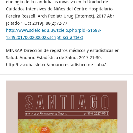
etiología de la candidiasis invasiva en la Unidad de
Cuidados Intensivos de Niños del Centro Hospitalario
Pereira Rossell. Arch Pediatr Urug [Internet]. 2017 Abr
[citado 1 Oct 2019]; 88(2):72-77.
http://www.scielo.edu.uy/scielo.php?pid=S1688-
12492017000200002&script=sci_arttext
MINSAP. Dirección de registros médicos y estadísticas en
Salud. Anuario Estadístico de Salud. 2017:21-30.
http:/bvscuba.sld.cu/anuario-estadístico-de-cuba/