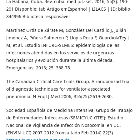
La Habana, Cuba. Rev. cuba. med jul.-set. 2016; 55(3): 190-
201 Disponble: tab Artigo emEspanhol | LILACS | ID: biblio-
844996 Biblioteca responsável
Martínez Ortiz de Zárate M, González Del Castillo J, Julián
Jiménez A, Piñera Salmerón P, Llopis Roca F, GuardiolaTey J
M, et al. Estudio INFURG-SEMES: epidemiología de las
infecciones atendidas en los servicios de urgencias
hospitalarios y evolución durante la última década.
Emergencias, 2013; 25: 368-78.
The Canadian Critical Care Trials Group. A randomizad trial
of diagnostic techniques for ventilator-associated
pneumonia. N Engl J Med 2006; 355(25):2619-2630.
Sociedad Española de Medicina Intensiva, Grupo de Trabajo
de Enfermedades Infecciosas (SEMICYUC-GTEI): Estudio
Nacional de Vigilancia de Infección Nosocomial en UCI
(ENVIN-UCI) 2007-2012 [consultado Feb 2014] 22(3)