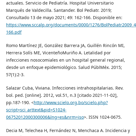
actuales. Servicio de Pediatría. Hospital Universitario
Marqués de Valdecilla. Santander. Bol Pediatr. 2019;
Consultado 13 de mayo 2021; 49: 162-166. Disponible en:
https://www.sccalp.org/documents/0000/1276/BolPediatr2009_4
166.pdf
Romo Martínez JE, González Barrera JA, Guillén Rincón MI,
Herrera Solís ME, VicenteñoMuriño A. Letalidad por
infecciones nosocomiales en un hospital general regional,
desde un enfoque epidemiológico. Salud PúblMéx. 2015;
57(1):2-3.
Salazar Cuba, Viviana. Infecciones intrahospitalarias. Rev.
bol. ped. [online]. 2012, vol.51, n.3 [citado 2021-11-02],
pp.187-190. <
http://www.scielo.org.bo/scielo.php?
script=sci_arttext&pid=S1024-
06752012000300006&lng=es&nrm=iso
>. ISSN 1024-0675.
Decia M, Telechea H, Fernández N, Menchaca A. Incidencia y