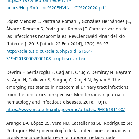
https://hws.vhebron.net/envin-
helics/Help/Informe%20ENVIN-UCI%202020.pdf
López Méndez L, Pastrana Roman I, González Hernández JC,
Álvarez Reinoso S, Rodríguez Ramos JF. Caracterización de
las infecciones nosocomiales. RevCiencMéd Pinar del Río
[Internet]. 2013 [citado 22 Feb 2014]; 17(2): 86-97.
http://scielo.sld.cu/scielo.php?pid=S1561-
31942013000200010&script=sci_arttext
Devrim F, Serdaroğlu E, Çağlar İ, Oruç Y, Demiray N, Bayram
N, Ağın H, Calkavur S, Sorguç Y, Dinçel N, Ayhan Y. The
emerging resistance in nosocomial urinary tract infections:
from the pediatrics perspective. Mediterranean journal of
hematology and infectious diseases. 2018; 10(1).
https://www.ncbi.nlm.nih.gov/pmc/articles/PMC6131100/
Arango DA, López BS, Vera ND, Castellanos SE, Rodríguez SP,
Rodríguez FM Epidemiología de las infecciones asociadas a
la asistencia sanitaria Hospital General Universitario