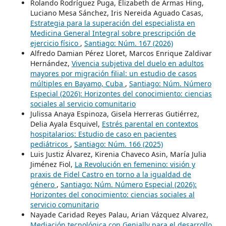
Rolando Rodríguez Puga, Elizabeth de Armas Hing,
Luciano Mesa Sánchez, Iris Nereida Aguado Casas,
Estrategia para la superación del especialista en
Medicina General Integral sobre prescripción de
ejercicio físico
,
Santiago: Núm. 167 (2026)
Alfredo Damian Pérez Lloret, Marcos Enrique Zaldivar
Hernández,
Vivencia subjetiva del duelo en adultos
mayores por migración filial: un estudio de casos
múltiples en Bayamo, Cuba
,
Santiago: Núm. Número
Especial (2026): Horizontes del conocimiento: ciencias
sociales al servicio comunitario
Julissa Anaya Espinoza, Gisela Herreras Gutiérrez,
Delia Ayala Esquivel,
Estrés parental en contextos
hospitalarios: Estudio de caso en pacientes
pediátricos
,
Santiago: Núm. 166 (2025)
Luis Justiz Álvarez, Kirenia Chaveco Asin, María Julia
Jiménez Fiol,
La Revolución en femenino: visión y
praxis de Fidel Castro en torno a la igualdad de
género
,
Santiago: Núm. Número Especial (2026):
Horizontes del conocimiento: ciencias sociales al
servicio comunitario
Nayade Caridad Reyes Palau, Arian Vázquez Alvarez,
Mediación tecnológica con Genially para el desarrollo