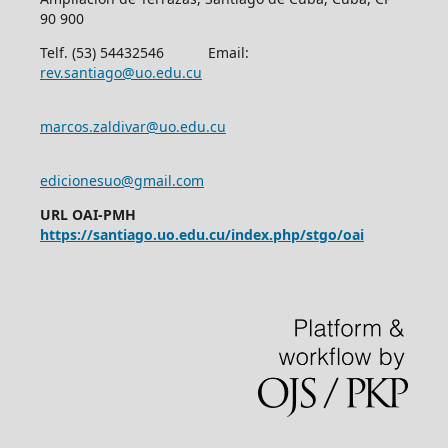
90 900
Telf. (53) 54432546 Email:
rev.santiago@uo.edu.cu
marcos.zaldivar@uo.edu.cu
edicionesuo@gmail.com
URL OAI-PMH
https://santiago.uo.edu.cu/index.php/stgo/oai