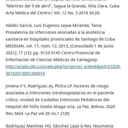
“Mártires del 9 de abril”, Sagua la Grande, Villa Clara, Cuba
Acta Médica del Centro / Vol. 12 No. 3 2018 34 (4)
Valdés García, Luis Eugenio; Leyva Miranda, Tania
Prevalencia de infecciones asociadas a la asistencia
sanitaria en hospitales provinciales de Santiago de Cuba
MEDISAN, vol. 17, núm. 12, 2013, (Consultado 1 de Junio
2021); 17 (12): pp. 9133-9145 Centro Provincial de
Información de Ciencias Médicas de Camagüey.
http://scielo.sld.cu/scielo.php?script=sci_arttext&pid=S1029-
30192013001200014
Jimena V Y, Rodríguez AJ, Philco LP. Factores de riesgo
asociados a infecciones intrahospitalarias en el paciente
crítico, Unidad de Cuidados Intensivos Pediátricos del
Hospital del Niño Ovidio Aliaga Uria. La Paz, Bolivia. 2020
Rev. Méd. La Paz vol.26 no.1 21(6)
Rodríguez Martínez HO, Sánchez Lago G Rev. Neumonía