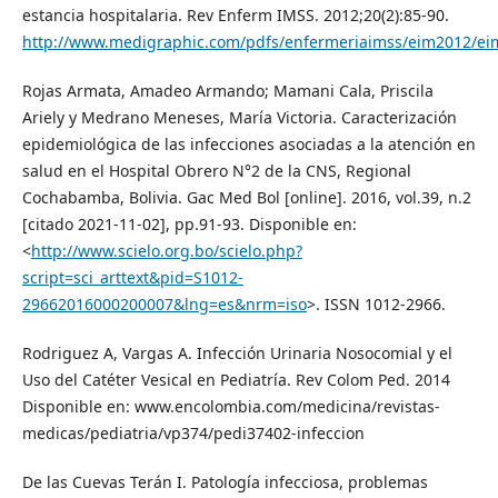
estancia hospitalaria. Rev Enferm IMSS. 2012;20(2):85-90.
http://www.medigraphic.com/pdfs/enfermeriaimss/eim2012/ei
Rojas Armata, Amadeo Armando; Mamani Cala, Priscila
Ariely y Medrano Meneses, María Victoria. Caracterización
epidemiológica de las infecciones asociadas a la atención en
salud en el Hospital Obrero N°2 de la CNS, Regional
Cochabamba, Bolivia. Gac Med Bol [online]. 2016, vol.39, n.2
[citado 2021-11-02], pp.91-93. Disponible en:
<
http://www.scielo.org.bo/scielo.php?
script=sci_arttext&pid=S1012-
29662016000200007&lng=es&nrm=iso
>. ISSN 1012-2966.
Rodriguez A, Vargas A. Infección Urinaria Nosocomial y el
Uso del Catéter Vesical en Pediatría. Rev Colom Ped. 2014
Disponible en: www.encolombia.com/medicina/revistas-
medicas/pediatria/vp374/pedi37402-infeccion
De las Cuevas Terán I. Patología infecciosa, problemas