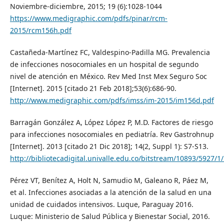
Noviembre-diciembre, 2015; 19 (6):1028-1044
https://www.medigraphic.com/pdfs/pinar/rcm-
2015/rcm156h.pdf
Castañeda-Martínez FC, Valdespino-Padilla MG. Prevalencia
de infecciones nosocomiales en un hospital de segundo
nivel de atención en México. Rev Med Inst Mex Seguro Soc
[Internet]. 2015 [citado 21 Feb 2018];53(6):686-90.
http://www.medigraphic.com/pdfs/imss/im-2015/im156d.pdf
Barragán González A, López López P, M.D. Factores de riesgo
para infecciones nosocomiales en pediatría. Rev Gastrohnup
[Internet]. 2013 [citado 21 Dic 2018]; 14(2, Suppl 1): S7-S13.
http://bibliotecadigital.univalle.edu.co/bitstream/10893/5927/
Pérez VT, Benítez A, Holt N, Samudio M, Galeano R, Páez M,
et al. Infecciones asociadas a la atención de la salud en una
unidad de cuidados intensivos. Luque, Paraguay 2016.
Luque: Ministerio de Salud Pública y Bienestar Social, 2016.