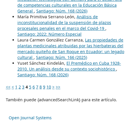
de competencias culturales en la Educación Básica
General
,
Santiago: Núm. 168 (2026)
María Primitiva Serrano-León,
Análisis de
inconstitucionalidad de la suspensión de plazos
procesales penales en el marco del Covid-19
,
Santiago: 2022: Número Especial
Laura Carmen González Carranza,
Las propiedades de
plantas medicinales atribuidas por las hierbateras del
mercado quiteño de San Roque en Ecuador: un legado
cultural
,
Santiago: Núm. 166 (2025)
Yuset Sánchez Kindelán,
El Premédico en Cuba 1928-
2010. Un análisis desde su contexto sociohistórico
,
Santiago: Núm. 168 (2026)
<<
<
1
2
3
4
5
6
7
8
9
10
>
>>
También puede {advancedSearchLink} para este artículo.
Open Journal Systems