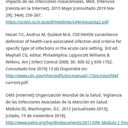
impacto de las infecciones nosocomiales. Med. Intensiva
[revista en la Internet]. 2015 Mayo [consultado 2019 Nov
29]; 34(4): 256-267.
https://scielo.isciii.es/pdf/medinte/v34n4/puesta2.pdf
Horan T.C, Andrus M, Dudeck M.A. CDC/NHSN surveillance
definition of health-care associated infection and criteria for
specific type of infections in the acute care setting. 3rd ed.
Mayhall CG, editor. Philadelphia: Lippincott Williams &
Wilkins, Am J Infect Control 2008; 36: 309-32 y 659-1702.
Consultado Ene 2019] 13 (6) Disponible en:
http://www.cdc.gov/nhsn/pdfs/pscmanual/.17pscnosinfdef
current.pdf.
OMS [internet] Organización Mundial de la Salud. Vigilancia
de las Infecciones Asociadas de la Atención en Salud.
Módulo III, Washington, D.C. 2012 [actualizado 2013];
[citado, 15 de noviembre 2018].
http://www.paho.org/hq/dmdocuments/2011/SPA_Modulo_I_Fina