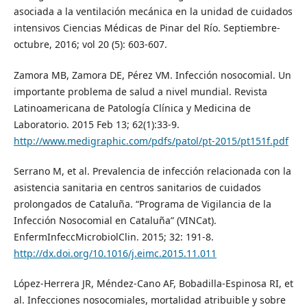
asociada a la ventilación mecánica en la unidad de cuidados
intensivos Ciencias Médicas de Pinar del Río. Septiembre-
octubre, 2016; vol 20 (5): 603-607.
Zamora MB, Zamora DE, Pérez VM. Infección nosocomial. Un
importante problema de salud a nivel mundial. Revista
Latinoamericana de Patología Clínica y Medicina de
Laboratorio. 2015 Feb 13; 62(1):33-9.
http://www.medigraphic.com/pdfs/patol/pt-2015/pt151f.pdf
Serrano M, et al. Prevalencia de infección relacionada con la
asistencia sanitaria en centros sanitarios de cuidados
prolongados de Cataluña. “Programa de Vigilancia de la
Infección Nosocomial en Cataluña” (VINCat).
EnfermInfeccMicrobiolClin. 2015; 32: 191-8.
http://dx.doi.org/10.1016/j.eimc.2015.11.011
López-Herrera JR, Méndez-Cano AF, Bobadilla-Espinosa RI, et
al. Infecciones nosocomiales, mortalidad atribuible y sobre