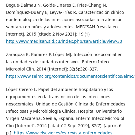
Begué-Dalmau N, Goide-Linares E, Frías-Chang N,
Domínguez-Duany E, Leyva-Frías R. Caracterización clínico
epidemiológica de las infecciones asociadas a la atención
sanitaria en niños y adolescentes. MEDISAN [revista en
Internet]. 2015 [citado 2 Nov 2021]; 19 (1)
http://www.medisan.sld.cu/index.php/san/article/view/30
Zaragoza R, Ramírez P, López MJ. Infección nosocomial en
las unidades de cuidados intensivos. Enferm Infecc
Microbiol Clin. 2014 [Internet]; 32(5):320–327.
https://www.seimc.org/contenidos/documentoscientificos/eim
López Cerero L. Papel del ambiente hospitalario y los
equipamientos en la transmisión de las infecciones
nosocomiales. Unidad de Gestión Clínica de Enfermedades
Infecciosas y Microbiología Clínica, Hospital Universitario
Virgen Macarena, Sevilla, España. Enferm Infecc Microbiol
Clin [Internet]. 2014 [citado12 Sept 2019]; 32(7): [aprox. 6
p.].
https://www.elsevier.es/es-revista-enfermedades-