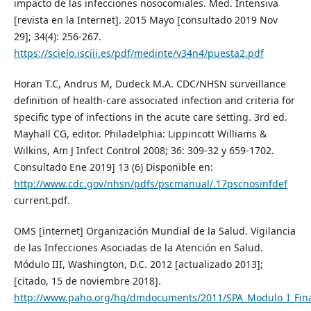
impacto de las infecciones nosocomiales. Med. Intensiva
[revista en la Internet]. 2015 Mayo [consultado 2019 Nov
29]; 34(4): 256-267.
https://scielo.isciii.es/pdf/medinte/v34n4/puesta2.pdf
Horan T.C, Andrus M, Dudeck M.A. CDC/NHSN surveillance
definition of health-care associated infection and criteria for
specific type of infections in the acute care setting. 3rd ed.
Mayhall CG, editor. Philadelphia: Lippincott Williams &
Wilkins, Am J Infect Control 2008; 36: 309-32 y 659-1702.
Consultado Ene 2019] 13 (6) Disponible en:
http://www.cdc.gov/nhsn/pdfs/pscmanual/.17pscnosinfdef
current.pdf.
OMS [internet] Organización Mundial de la Salud. Vigilancia
de las Infecciones Asociadas de la Atención en Salud.
Módulo III, Washington, D.C. 2012 [actualizado 2013];
[citado, 15 de noviembre 2018].
http://www.paho.org/hq/dmdocuments/2011/SPA_Modulo_I_Fina