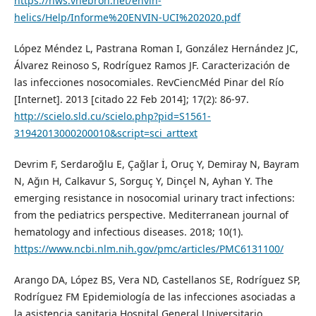
https://hws.vhebron.net/envin-
helics/Help/Informe%20ENVIN-UCI%202020.pdf
López Méndez L, Pastrana Roman I, González Hernández JC,
Álvarez Reinoso S, Rodríguez Ramos JF. Caracterización de
las infecciones nosocomiales. RevCiencMéd Pinar del Río
[Internet]. 2013 [citado 22 Feb 2014]; 17(2): 86-97.
http://scielo.sld.cu/scielo.php?pid=S1561-
31942013000200010&script=sci_arttext
Devrim F, Serdaroğlu E, Çağlar İ, Oruç Y, Demiray N, Bayram
N, Ağın H, Calkavur S, Sorguç Y, Dinçel N, Ayhan Y. The
emerging resistance in nosocomial urinary tract infections:
from the pediatrics perspective. Mediterranean journal of
hematology and infectious diseases. 2018; 10(1).
https://www.ncbi.nlm.nih.gov/pmc/articles/PMC6131100/
Arango DA, López BS, Vera ND, Castellanos SE, Rodríguez SP,
Rodríguez FM Epidemiología de las infecciones asociadas a
la asistencia sanitaria Hospital General Universitario