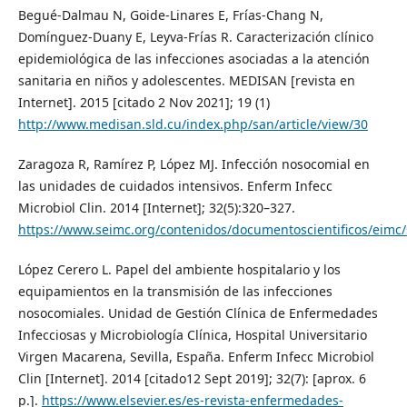
Begué-Dalmau N, Goide-Linares E, Frías-Chang N,
Domínguez-Duany E, Leyva-Frías R. Caracterización clínico
epidemiológica de las infecciones asociadas a la atención
sanitaria en niños y adolescentes. MEDISAN [revista en
Internet]. 2015 [citado 2 Nov 2021]; 19 (1)
http://www.medisan.sld.cu/index.php/san/article/view/30
Zaragoza R, Ramírez P, López MJ. Infección nosocomial en
las unidades de cuidados intensivos. Enferm Infecc
Microbiol Clin. 2014 [Internet]; 32(5):320–327.
https://www.seimc.org/contenidos/documentoscientificos/eim
López Cerero L. Papel del ambiente hospitalario y los
equipamientos en la transmisión de las infecciones
nosocomiales. Unidad de Gestión Clínica de Enfermedades
Infecciosas y Microbiología Clínica, Hospital Universitario
Virgen Macarena, Sevilla, España. Enferm Infecc Microbiol
Clin [Internet]. 2014 [citado12 Sept 2019]; 32(7): [aprox. 6
p.].
https://www.elsevier.es/es-revista-enfermedades-