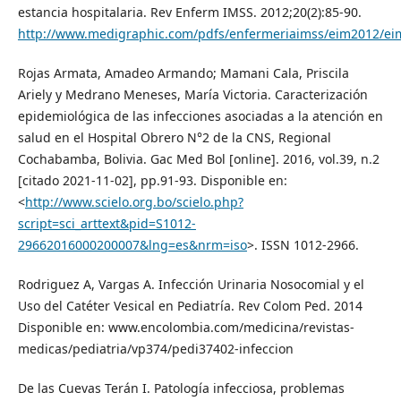
estancia hospitalaria. Rev Enferm IMSS. 2012;20(2):85-90.
http://www.medigraphic.com/pdfs/enfermeriaimss/eim2012/ei
Rojas Armata, Amadeo Armando; Mamani Cala, Priscila
Ariely y Medrano Meneses, María Victoria. Caracterización
epidemiológica de las infecciones asociadas a la atención en
salud en el Hospital Obrero N°2 de la CNS, Regional
Cochabamba, Bolivia. Gac Med Bol [online]. 2016, vol.39, n.2
[citado 2021-11-02], pp.91-93. Disponible en:
<
http://www.scielo.org.bo/scielo.php?
script=sci_arttext&pid=S1012-
29662016000200007&lng=es&nrm=iso
>. ISSN 1012-2966.
Rodriguez A, Vargas A. Infección Urinaria Nosocomial y el
Uso del Catéter Vesical en Pediatría. Rev Colom Ped. 2014
Disponible en: www.encolombia.com/medicina/revistas-
medicas/pediatria/vp374/pedi37402-infeccion
De las Cuevas Terán I. Patología infecciosa, problemas