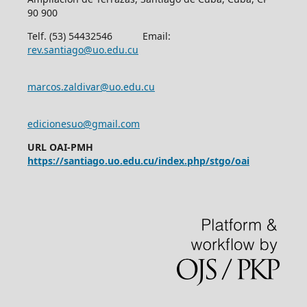
90 900
Telf. (53) 54432546 Email:
rev.santiago@uo.edu.cu
marcos.zaldivar@uo.edu.cu
edicionesuo@gmail.com
URL OAI-PMH
https://santiago.uo.edu.cu/index.php/stgo/oai