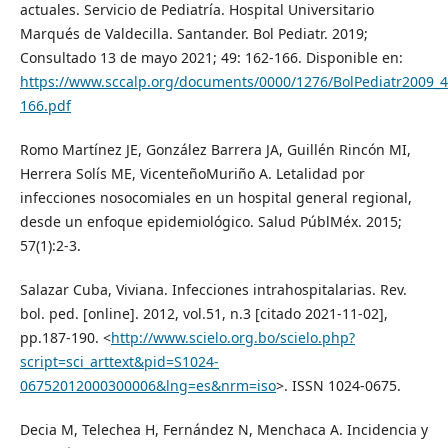
actuales. Servicio de Pediatría. Hospital Universitario
Marqués de Valdecilla. Santander. Bol Pediatr. 2019;
Consultado 13 de mayo 2021; 49: 162-166. Disponible en:
https://www.sccalp.org/documents/0000/1276/BolPediatr2009_4
166.pdf
Romo Martínez JE, González Barrera JA, Guillén Rincón MI,
Herrera Solís ME, VicenteñoMuriño A. Letalidad por
infecciones nosocomiales en un hospital general regional,
desde un enfoque epidemiológico. Salud PúblMéx. 2015;
57(1):2-3.
Salazar Cuba, Viviana. Infecciones intrahospitalarias. Rev.
bol. ped. [online]. 2012, vol.51, n.3 [citado 2021-11-02],
pp.187-190. <
http://www.scielo.org.bo/scielo.php?
script=sci_arttext&pid=S1024-
06752012000300006&lng=es&nrm=iso
>. ISSN 1024-0675.
Decia M, Telechea H, Fernández N, Menchaca A. Incidencia y