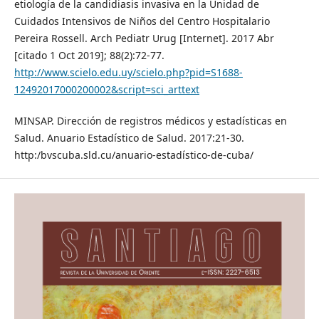
etiología de la candidiasis invasiva en la Unidad de
Cuidados Intensivos de Niños del Centro Hospitalario
Pereira Rossell. Arch Pediatr Urug [Internet]. 2017 Abr
[citado 1 Oct 2019]; 88(2):72-77.
http://www.scielo.edu.uy/scielo.php?pid=S1688-
12492017000200002&script=sci_arttext
MINSAP. Dirección de registros médicos y estadísticas en
Salud. Anuario Estadístico de Salud. 2017:21-30.
http:/bvscuba.sld.cu/anuario-estadístico-de-cuba/