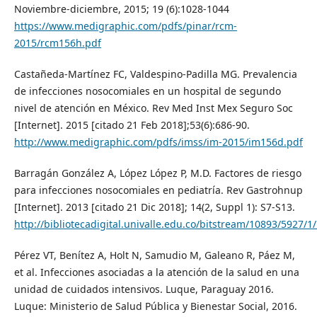
Noviembre-diciembre, 2015; 19 (6):1028-1044
https://www.medigraphic.com/pdfs/pinar/rcm-
2015/rcm156h.pdf
Castañeda-Martínez FC, Valdespino-Padilla MG. Prevalencia
de infecciones nosocomiales en un hospital de segundo
nivel de atención en México. Rev Med Inst Mex Seguro Soc
[Internet]. 2015 [citado 21 Feb 2018];53(6):686-90.
http://www.medigraphic.com/pdfs/imss/im-2015/im156d.pdf
Barragán González A, López López P, M.D. Factores de riesgo
para infecciones nosocomiales en pediatría. Rev Gastrohnup
[Internet]. 2013 [citado 21 Dic 2018]; 14(2, Suppl 1): S7-S13.
http://bibliotecadigital.univalle.edu.co/bitstream/10893/5927/
Pérez VT, Benítez A, Holt N, Samudio M, Galeano R, Páez M,
et al. Infecciones asociadas a la atención de la salud en una
unidad de cuidados intensivos. Luque, Paraguay 2016.
Luque: Ministerio de Salud Pública y Bienestar Social, 2016.