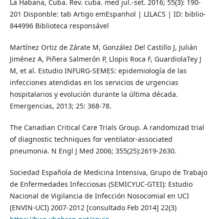
La Habana, Cuba. Rev. cuba. med jul.-set. 2016; 55(3): 190-
201 Disponble: tab Artigo emEspanhol | LILACS | ID: biblio-
844996 Biblioteca responsável
Martínez Ortiz de Zárate M, González Del Castillo J, Julián
Jiménez A, Piñera Salmerón P, Llopis Roca F, GuardiolaTey J
M, et al. Estudio INFURG-SEMES: epidemiología de las
infecciones atendidas en los servicios de urgencias
hospitalarios y evolución durante la última década.
Emergencias, 2013; 25: 368-78.
The Canadian Critical Care Trials Group. A randomizad trial
of diagnostic techniques for ventilator-associated
pneumonia. N Engl J Med 2006; 355(25):2619-2630.
Sociedad Española de Medicina Intensiva, Grupo de Trabajo
de Enfermedades Infecciosas (SEMICYUC-GTEI): Estudio
Nacional de Vigilancia de Infección Nosocomial en UCI
(ENVIN-UCI) 2007-2012 [consultado Feb 2014] 22(3)