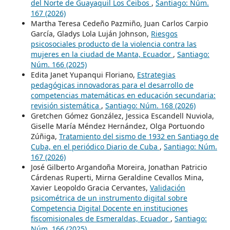
del Norte de Guayaquil Los Ceibos
,
Santiago: Núm.
167 (2026)
Martha Teresa Cedeño Pazmiño, Juan Carlos Carpio
García, Gladys Lola Luján Johnson,
Riesgos
psicosociales producto de la violencia contra las
mujeres en la ciudad de Manta, Ecuador
,
Santiago:
Núm. 166 (2025)
Edita Janet Yupanqui Floriano,
Estrategias
pedagógicas innovadoras para el desarrollo de
competencias matemáticas en educación secundaria:
revisión sistemática
,
Santiago: Núm. 168 (2026)
Gretchen Gómez González, Jessica Escandell Nuviola,
Giselle María Méndez Hernández, Olga Portuondo
Zúñiga,
Tratamiento del sismo de 1932 en Santiago de
Cuba, en el periódico Diario de Cuba
,
Santiago: Núm.
167 (2026)
José Gilberto Argandoña Moreira, Jonathan Patricio
Cárdenas Ruperti, Mirna Geraldine Cevallos Mina,
Xavier Leopoldo Gracia Cervantes,
Validación
psicométrica de un instrumento digital sobre
Competencia Digital Docente en instituciones
fiscomisionales de Esmeraldas, Ecuador
,
Santiago:
Núm. 166 (2025)