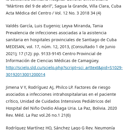
“Mártires del 9 de abril”, Sagua la Grande, Villa Clara, Cuba
Acta Médica del Centro / Vol. 12 No. 3 2018 34 (4)
Valdés García, Luis Eugenio; Leyva Miranda, Tania
Prevalencia de infecciones asociadas a la asistencia
sanitaria en hospitales provinciales de Santiago de Cuba
MEDISAN, vol. 17, núm. 12, 2013, (Consultado 1 de Junio
2021); 17 (12): pp. 9133-9145 Centro Provincial de
Información de Ciencias Médicas de Camagüey.
http://scielo.sld.cu/scielo.php?script=sci_arttext&pid=S1029-
30192013001200014
Jimena V Y, Rodríguez AJ, Philco LP. Factores de riesgo
asociados a infecciones intrahospitalarias en el paciente
crítico, Unidad de Cuidados Intensivos Pediátricos del
Hospital del Niño Ovidio Aliaga Uria. La Paz, Bolivia. 2020
Rev. Méd. La Paz vol.26 no.1 21(6)
Rodríguez Martínez HO, Sánchez Lago G Rev. Neumonía