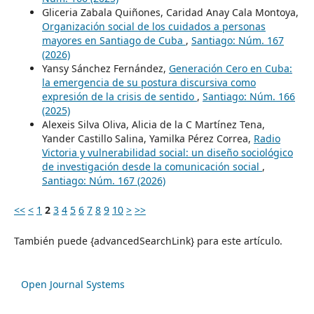
Gliceria Zabala Quiñones, Caridad Anay Cala Montoya,
Organización social de los cuidados a personas
mayores en Santiago de Cuba
,
Santiago: Núm. 167
(2026)
Yansy Sánchez Fernández,
Generación Cero en Cuba:
la emergencia de su postura discursiva como
expresión de la crisis de sentido
,
Santiago: Núm. 166
(2025)
Alexeis Silva Oliva, Alicia de la C Martínez Tena,
Yander Castillo Salina, Yamilka Pérez Correa,
Radio
Victoria y vulnerabilidad social: un diseño sociológico
de investigación desde la comunicación social
,
Santiago: Núm. 167 (2026)
<<
<
1
2
3
4
5
6
7
8
9
10
>
>>
También puede {advancedSearchLink} para este artículo.
Open Journal Systems