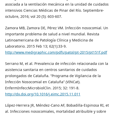
asociada a la ventilación mecánica en la unidad de cuidados
intensivos Ciencias Médicas de Pinar del Río. Septiembre-
octubre, 2016; vol 20 (5): 603-607.
Zamora MB, Zamora DE, Pérez VM. Infección nosocomial. Un
importante problema de salud a nivel mundial. Revista
Latinoamericana de Patología Clínica y Medicina de
Laboratorio. 2015 Feb 13; 62(1):33-9.
http://www.medigraphic.com/pdfs/patol/pt-2015/pt151f.pdf
Serrano M, et al. Prevalencia de infección relacionada con la
asistencia sanitaria en centros sanitarios de cuidados
prolongados de Cataluña. “Programa de Vigilancia de la
Infección Nosocomial en Cataluña” (VINCat).
EnfermInfeccMicrobiolClin. 2015; 32: 191-8.
http://dx.doi.org/10.1016/j.eimc.2015.11.011
López-Herrera JR, Méndez-Cano AF, Bobadilla-Espinosa RI, et
al. Infecciones nosocomiales, mortalidad atribuible y sobre