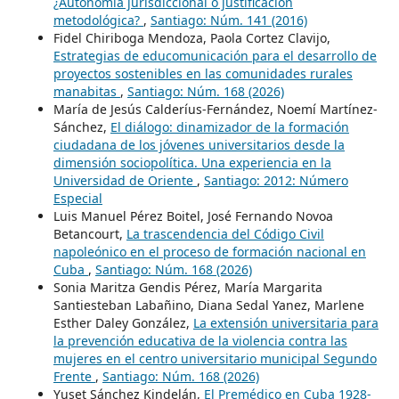
¿Autonomía jurisdiccional o justificación
metodológica?
,
Santiago: Núm. 141 (2016)
Fidel Chiriboga Mendoza, Paola Cortez Clavijo,
Estrategias de educomunicación para el desarrollo de
proyectos sostenibles en las comunidades rurales
manabitas
,
Santiago: Núm. 168 (2026)
María de Jesús Calderíus-Fernández, Noemí Martínez-
Sánchez,
El diálogo: dinamizador de la formación
ciudadana de los jóvenes universitarios desde la
dimensión sociopolítica. Una experiencia en la
Universidad de Oriente
,
Santiago: 2012: Número
Especial
Luis Manuel Pérez Boitel, José Fernando Novoa
Betancourt,
La trascendencia del Código Civil
napoleónico en el proceso de formación nacional en
Cuba
,
Santiago: Núm. 168 (2026)
Sonia Maritza Gendis Pérez, María Margarita
Santiesteban Labañino, Diana Sedal Yanez, Marlene
Esther Daley González,
La extensión universitaria para
la prevención educativa de la violencia contra las
mujeres en el centro universitario municipal Segundo
Frente
,
Santiago: Núm. 168 (2026)
Yuset Sánchez Kindelán,
El Premédico en Cuba 1928-