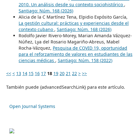
2010. Un análisis desde su contexto sociohistórico
,
Santiago: Núm. 168 (2026)
Alicia de la C Martínez Tena, Elpidio Expósito García,
La gestión cultural: prácticas y experiencias desde el
contexto cubano
,
Santiago: Núm. 168 (2026)
Rodolfo Javier Rivero-Morey, Marian Amanda Vázquez-
Núñez, Lya del Rosario Magariño-Abreus, Mabel
Rocha-Vázquez,
Pesquisa de COVID 19, oportunidad
para el reforzamiento de valores en estudiantes de las
ciencias médicas
,
Santiago: Núm. 158 (2022)
<<
<
13
14
15
16
17
18
19
20
21
22
>
>>
También puede {advancedSearchLink} para este artículo.
Open Journal Systems