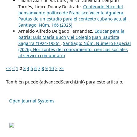
Liliana Alarcón Vázquez, Alisa Natividad Delgado
Tornés, Lídice Duany Destrade,
Contenido ético del
pensamiento político de Francisco Vicente Aguilera.
Pautas de un estudio para el contexto cubano actual
,
Santiago: Núm. 166 (2025)
Arnaldo Alfredo Delgado Fernández,
Educar para la
patria: Luis María Buch y el Colegio Juan Bautista
Sagarra (1924-1926)
,
Santiago: Núm. Número Especial
(2026): Horizontes del conocimiento: ciencias sociales
al servicio comunitario
<<
<
1
2
3
4
5
6
7
8
9
10
>
>>
También puede {advancedSearchLink} para este artículo.
Open Journal Systems