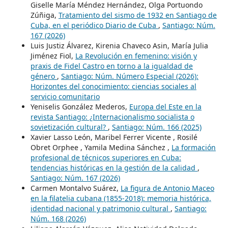
Giselle María Méndez Hernández, Olga Portuondo
Zúñiga,
Tratamiento del sismo de 1932 en Santiago de
Cuba, en el periódico Diario de Cuba
,
Santiago: Núm.
167 (2026)
Luis Justiz Álvarez, Kirenia Chaveco Asin, María Julia
Jiménez Fiol,
La Revolución en femenino: visión y
praxis de Fidel Castro en torno a la igualdad de
género
,
Santiago: Núm. Número Especial (2026):
Horizontes del conocimiento: ciencias sociales al
servicio comunitario
Yeniselis González Mederos,
Europa del Este en la
revista Santiago: ¿Internacionalismo socialista o
sovietización cultural?
,
Santiago: Núm. 166 (2025)
Xavier Lasso León, Maribel Ferrer Vicente , Rosilé
Obret Orphee , Yamila Medina Sánchez ,
La formación
profesional de técnicos superiores en Cuba:
tendencias históricas en la gestión de la calidad
,
Santiago: Núm. 167 (2026)
Carmen Montalvo Suárez,
La figura de Antonio Maceo
en la filatelia cubana (1855-2018): memoria histórica,
identidad nacional y patrimonio cultural
,
Santiago:
Núm. 168 (2026)