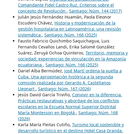
Comandante Fidel Castro Ruz. Criterios sobre el
concepto de Revolución
,
Santiago: Núm. 144 (2017)
Julián Jesús Fernández Huamán, Paola Eleonor
Escudero Chávez,
Historia y modernización de la
gestión hospitalaria en Latinoamérica: una revisión
sistemática
,
Santiago: Núm. 166 (2025)
Fausto Fabricio Quichimbo Saquichagua, Luis
Fernando Cevallos Landi, Erika Salomé González
Suárez, Zeruyá Ochoa Quinteros,
Territorio, memoria y
sociedad: experiencias de vinculación en la Amazonía
ecuatoriana
,
Santiago: Núm. 166 (2025)
Dariel Alba Bermúdez,
José Martí ordena la vuelta a
Cuba. Una aproximación histórica a la segunda
comisión realizada por Gerardo A. Castellanos
Lleonart
,
Santiago: Núm. 167 (2026)
Jesús David García Triviño,
Convivir en la diferencia.
Prácticas restaurativas y abordaje de los conflictos
escolares en la Escuela Normal Superior Distrital
María Montessori en Bogotá
,
Santiago: Núm. 168
(2026)
Karla María Fleitas Cutiño,
Turismo local sostenible y
desarrollo turístico en el destino Hotel Casa Granda.