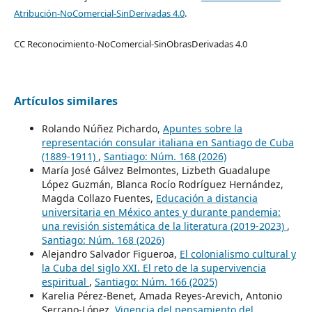
Atribución-NoComercial-SinDerivadas 4.0
.
CC Reconocimiento-NoComercial-SinObrasDerivadas 4.0
Artículos similares
Rolando Núñez Pichardo,
Apuntes sobre la
representación consular italiana en Santiago de Cuba
(1889-1911)
,
Santiago: Núm. 168 (2026)
María José Gálvez Belmontes, Lizbeth Guadalupe
López Guzmán, Blanca Rocío Rodríguez Hernández,
Magda Collazo Fuentes,
Educación a distancia
universitaria en México antes y durante pandemia:
una revisión sistemática de la literatura (2019-2023)
,
Santiago: Núm. 168 (2026)
Alejandro Salvador Figueroa,
El colonialismo cultural y
la Cuba del siglo XXI. El reto de la supervivencia
espiritual
,
Santiago: Núm. 166 (2025)
Karelia Pérez-Benet, Amada Reyes-Arevich, Antonio
Serrano-López,
Vigencia del pensamiento del