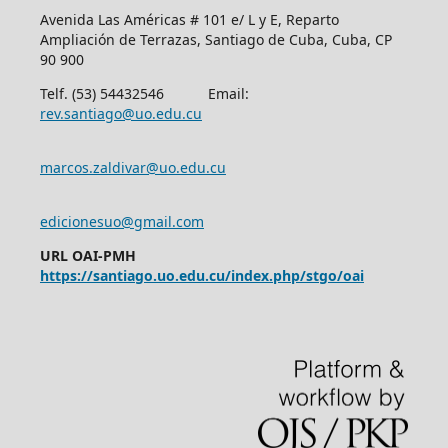
Avenida Las Américas # 101 e/ L y E, Reparto
Ampliación de Terrazas, Santiago de Cuba, Cuba, CP
90 900
Telf. (53) 54432546 Email:
rev.santiago@uo.edu.cu
marcos.zaldivar@uo.edu.cu
edicionesuo@gmail.com
URL OAI-PMH
https://santiago.uo.edu.cu/index.php/stgo/oai