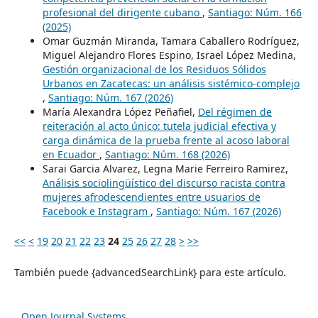
profesional del dirigente cubano
,
Santiago: Núm. 166
(2025)
Omar Guzmán Miranda, Tamara Caballero Rodríguez,
Miguel Alejandro Flores Espino, Israel López Medina,
Gestión organizacional de los Residuos Sólidos
Urbanos en Zacatecas: un análisis sistémico-complejo
,
Santiago: Núm. 167 (2026)
María Alexandra López Peñafiel,
Del régimen de
reiteración al acto único: tutela judicial efectiva y
carga dinámica de la prueba frente al acoso laboral
en Ecuador
,
Santiago: Núm. 168 (2026)
Sarai Garcia Alvarez, Legna Marie Ferreiro Ramirez,
Análisis sociolingüístico del discurso racista contra
mujeres afrodescendientes entre usuarios de
Facebook e Instagram
,
Santiago: Núm. 167 (2026)
<<
<
19
20
21
22
23
24
25
26
27
28
>
>>
También puede {advancedSearchLink} para este artículo.
Open Journal Systems