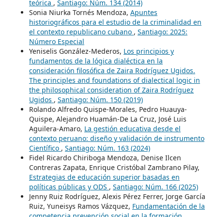
teórica
,
Santiago: Núm. 134 (2014)
Sonia Niurka Tornés Mendoza,
Apuntes
historiográficos para el estudio de la criminalidad en
el contexto republicano cubano
,
Santiago: 2025:
Número Especial
Yeniselis González-Mederos,
Los principios y
fundamentos de la lógica dialéctica en la
consideración filosófica de Zaira Rodríguez Ugidos.
The principles and foundations of dialectical logic in
the philosophical consideration of Zaira Rodríguez
Ugidos
,
Santiago: Núm. 150 (2019)
Rolando Alfredo Quispe-Morales, Pedro Huauya-
Quispe, Alejandro Huamán-De La Cruz, José Luis
Aguilera-Amaro,
La gestión educativa desde el
contexto peruano: diseño y validación de instrumento
Científico
,
Santiago: Núm. 163 (2024)
Fidel Ricardo Chiriboga Mendoza, Denise Ilcen
Contreras Zapata, Enrique Cristóbal Zambrano Pilay,
Estrategias de educación superior basadas en
políticas públicas y ODS
,
Santiago: Núm. 166 (2025)
Jenny Ruiz Rodríguez, Alexis Pérez Ferrer, Jorge García
Ruiz, Yuneisys Ramos Vázquez,
Fundamentación de la
competencia prevención social en la formación