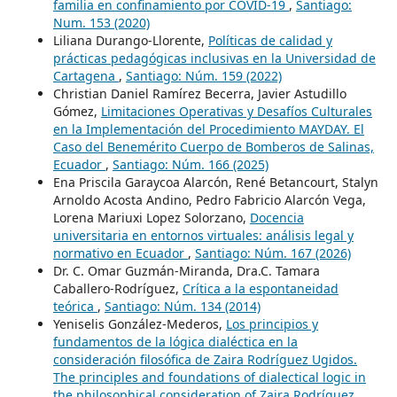
familia en confinamiento por COVID-19
,
Santiago:
Num. 153 (2020)
Liliana Durango-Llorente,
Políticas de calidad y
prácticas pedagógicas inclusivas en la Universidad de
Cartagena
,
Santiago: Núm. 159 (2022)
Christian Daniel Ramírez Becerra, Javier Astudillo
Gómez,
Limitaciones Operativas y Desafíos Culturales
en la Implementación del Procedimiento MAYDAY. El
Caso del Benemérito Cuerpo de Bomberos de Salinas,
Ecuador
,
Santiago: Núm. 166 (2025)
Ena Priscila Garaycoa Alarcón, René Betancourt, Stalyn
Arnoldo Acosta Andino, Pedro Fabricio Alarcón Vega,
Lorena Mariuxi Lopez Solorzano,
Docencia
universitaria en entornos virtuales: análisis legal y
normativo en Ecuador
,
Santiago: Núm. 167 (2026)
Dr. C. Omar Guzmán-Miranda, Dra.C. Tamara
Caballero-Rodríguez,
Crítica a la espontaneidad
teórica
,
Santiago: Núm. 134 (2014)
Yeniselis González-Mederos,
Los principios y
fundamentos de la lógica dialéctica en la
consideración filosófica de Zaira Rodríguez Ugidos.
The principles and foundations of dialectical logic in
the philosophical consideration of Zaira Rodríguez