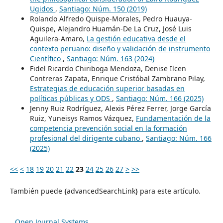
Ugidos
,
Santiago: Núm. 150 (2019)
Rolando Alfredo Quispe-Morales, Pedro Huauya-
Quispe, Alejandro Huamán-De La Cruz, José Luis
Aguilera-Amaro,
La gestión educativa desde el
contexto peruano: diseño y validación de instrumento
Científico
,
Santiago: Núm. 163 (2024)
Fidel Ricardo Chiriboga Mendoza, Denise Ilcen
Contreras Zapata, Enrique Cristóbal Zambrano Pilay,
Estrategias de educación superior basadas en
políticas públicas y ODS
,
Santiago: Núm. 166 (2025)
Jenny Ruiz Rodríguez, Alexis Pérez Ferrer, Jorge García
Ruiz, Yuneisys Ramos Vázquez,
Fundamentación de la
competencia prevención social en la formación
profesional del dirigente cubano
,
Santiago: Núm. 166
(2025)
<<
<
18
19
20
21
22
23
24
25
26
27
>
>>
También puede {advancedSearchLink} para este artículo.
Open Journal Systems