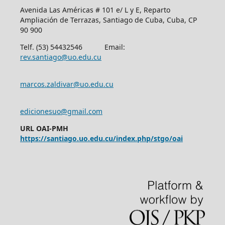
Avenida Las Américas # 101 e/ L y E, Reparto
Ampliación de Terrazas, Santiago de Cuba, Cuba, CP
90 900
Telf. (53) 54432546 Email:
rev.santiago@uo.edu.cu
marcos.zaldivar@uo.edu.cu
edicionesuo@gmail.com
URL OAI-PMH
https://santiago.uo.edu.cu/index.php/stgo/oai