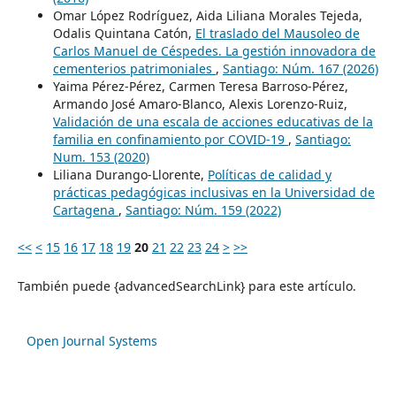
Omar López Rodríguez, Aida Liliana Morales Tejeda,
Odalis Quintana Catón,
El traslado del Mausoleo de
Carlos Manuel de Céspedes. La gestión innovadora de
cementerios patrimoniales
,
Santiago: Núm. 167 (2026)
Yaima Pérez-Pérez, Carmen Teresa Barroso-Pérez,
Armando José Amaro-Blanco, Alexis Lorenzo-Ruiz,
Validación de una escala de acciones educativas de la
familia en confinamiento por COVID-19
,
Santiago:
Num. 153 (2020)
Liliana Durango-Llorente,
Políticas de calidad y
prácticas pedagógicas inclusivas en la Universidad de
Cartagena
,
Santiago: Núm. 159 (2022)
<<
<
15
16
17
18
19
20
21
22
23
24
>
>>
También puede {advancedSearchLink} para este artículo.
Open Journal Systems