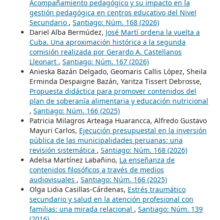
Acompañamiento pedagógico y su impacto en la
gestión pedagógica en centros educativo del Nivel
Secundario
,
Santiago: Núm. 168 (2026)
Dariel Alba Bermúdez,
José Martí ordena la vuelta a
Cuba. Una aproximación histórica a la segunda
comisión realizada por Gerardo A. Castellanos
Lleonart
,
Santiago: Núm. 167 (2026)
Anieska Bazán Delgado, Geomaris Callis López, Sheila
Erminda Despaigne Bazán, Yaritza Tissert Debrosse,
Propuesta didáctica para promover contenidos del
plan de soberanía alimentaria y educación nutricional
,
Santiago: Núm. 166 (2025)
Patricia Milagros Arteaga Huarancca, Alfredo Gustavo
Mayuri Carlos,
Ejecución presupuestal en la inversión
pública de las municipalidades peruanas: una
revisión sistemática
,
Santiago: Núm. 168 (2026)
Adelsa Martínez Labañino,
La enseñanza de
contenidos filosóficos a través de medios
audiovisuales
,
Santiago: Núm. 166 (2025)
Olga Lidia Casillas-Cárdenas,
Estrés traumático
secundario y salud en la atención profesional con
familias: una mirada relacional
,
Santiago: Núm. 139
(2016)