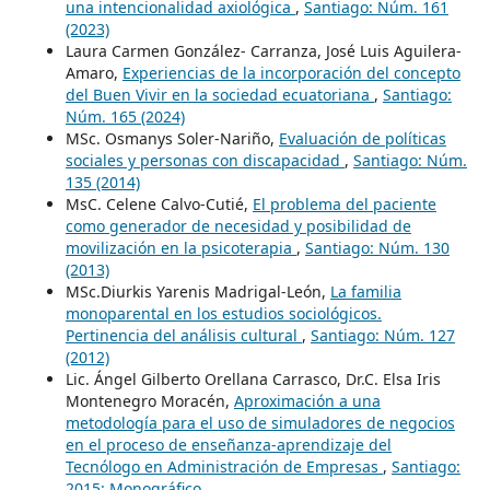
una intencionalidad axiológica
,
Santiago: Núm. 161
(2023)
Laura Carmen González- Carranza, José Luis Aguilera-
Amaro,
Experiencias de la incorporación del concepto
del Buen Vivir en la sociedad ecuatoriana
,
Santiago:
Núm. 165 (2024)
MSc. Osmanys Soler-Nariño,
Evaluación de políticas
sociales y personas con discapacidad
,
Santiago: Núm.
135 (2014)
MsC. Celene Calvo-Cutié,
El problema del paciente
como generador de necesidad y posibilidad de
movilización en la psicoterapia
,
Santiago: Núm. 130
(2013)
MSc.Diurkis Yarenis Madrigal-León,
La familia
monoparental en los estudios sociológicos.
Pertinencia del análisis cultural
,
Santiago: Núm. 127
(2012)
Lic. Ángel Gilberto Orellana Carrasco, Dr.C. Elsa Iris
Montenegro Moracén,
Aproximación a una
metodología para el uso de simuladores de negocios
en el proceso de enseñanza-aprendizaje del
Tecnólogo en Administración de Empresas
,
Santiago:
2015: Monográfico