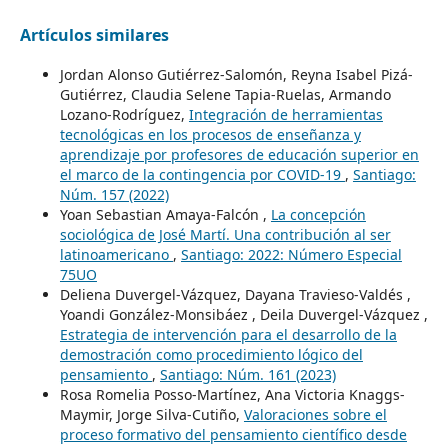
Artículos similares
Jordan Alonso Gutiérrez-Salomón, Reyna Isabel Pizá-
Gutiérrez, Claudia Selene Tapia-Ruelas, Armando
Lozano-Rodríguez,
Integración de herramientas
tecnológicas en los procesos de enseñanza y
aprendizaje por profesores de educación superior en
el marco de la contingencia por COVID-19
,
Santiago:
Núm. 157 (2022)
Yoan Sebastian Amaya-Falcón ,
La concepción
sociológica de José Martí. Una contribución al ser
latinoamericano
,
Santiago: 2022: Número Especial
75UO
Deliena Duvergel-Vázquez, Dayana Travieso-Valdés ,
Yoandi González-Monsibáez , Deila Duvergel-Vázquez ,
Estrategia de intervención para el desarrollo de la
demostración como procedimiento lógico del
pensamiento
,
Santiago: Núm. 161 (2023)
Rosa Romelia Posso-Martínez, Ana Victoria Knaggs-
Maymir, Jorge Silva-Cutiño,
Valoraciones sobre el
proceso formativo del pensamiento científico desde